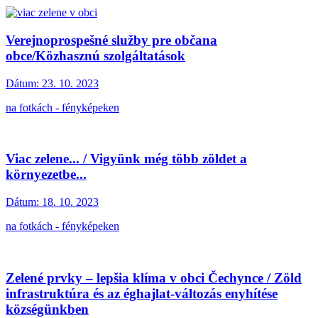
Verejnoprospešné služby pre občana
obce/Közhasznú szolgáltatások
Dátum:
23. 10. 2023
na fotkách - fényképeken
Viac zelene... / Vigyünk még több zöldet a
környezetbe...
Dátum:
18. 10. 2023
na fotkách - fényképeken
Zelené prvky – lepšia klíma v obci Čechynce / Zöld
infrastruktúra és az éghajlat-változás enyhítése
községünkben