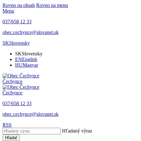
Rovno na obsah
Rovno na menu
Menu
037/658 12 33
obec.cechynce@slovanet.sk
SK
Slovensky
SK
Slovensky
EN
English
HU
Magyar
Čechynce
Čechynce
037/658 12 33
obec.cechynce@slovanet.sk
RSS
Hľadaný výraz
Hľadať