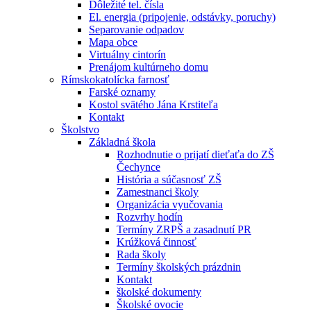
Dôležité tel. čísla
El. energia (pripojenie, odstávky, poruchy)
Separovanie odpadov
Mapa obce
Virtuálny cintorín
Prenájom kultúrneho domu
Rímskokatolícka farnosť
Farské oznamy
Kostol svätého Jána Krstiteľa
Kontakt
Školstvo
Základná škola
Rozhodnutie o prijatí dieťaťa do ZŠ
Čechynce
História a súčasnosť ZŠ
Zamestnanci školy
Organizácia vyučovania
Rozvrhy hodín
Termíny ZRPŠ a zasadnutí PR
Krúžková činnosť
Rada školy
Termíny školských prázdnin
Kontakt
školské dokumenty
Školské ovocie