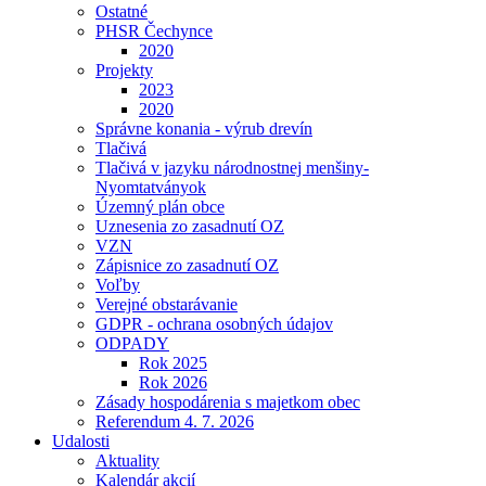
Ostatné
PHSR Čechynce
2020
Projekty
2023
2020
Správne konania - výrub drevín
Tlačivá
Tlačivá v jazyku národnostnej menšiny-
Nyomtatványok
Územný plán obce
Uznesenia zo zasadnutí OZ
VZN
Zápisnice zo zasadnutí OZ
Voľby
Verejné obstarávanie
GDPR - ochrana osobných údajov
ODPADY
Rok 2025
Rok 2026
Zásady hospodárenia s majetkom obec
Referendum 4. 7. 2026
Udalosti
Aktuality
Kalendár akcií