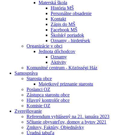
Materská škola
História MŠ
Personálne obsadenie
Kontakt
Zápis do MŠ
Facebook MŠ
Školský poriadok
Oznamy - hirdetések
Organizácie v obci
Jednota dôchodcov
Oznamy
Aktivity
Komunitné centrum - Közösségi Ház
Samospráva
Starosta obce
Majetkové priznanie starostu
Poslanci OZ
Zástupca starostu obce
Hlavný kontrolór obce
Komisie OZ
Zverejňovanie
Referendum vyhlásený na 21. januára 2023
Sčítanie obyvateľov, domov a bytov 2021
Zmluvy, Faktúry, Objednávky
Úradná tabuľa