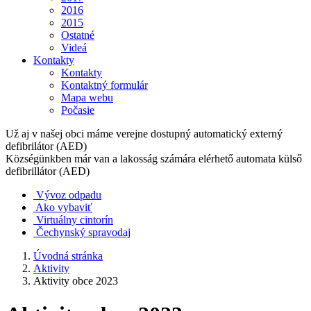
2016
2015
Ostatné
Videá
Kontakty
Kontakty
Kontaktný formulár
Mapa webu
Počasie
Už aj v našej obci máme verejne dostupný automatický externý
defibrilátor (AED)
Községünkben már van a lakosság számára elérhető automata külső
defibrillátor (AED)
Vývoz odpadu
Ako vybaviť
Virtuálny cintorín
Čechynský spravodaj
Úvodná stránka
Aktivity
Aktivity obce 2023