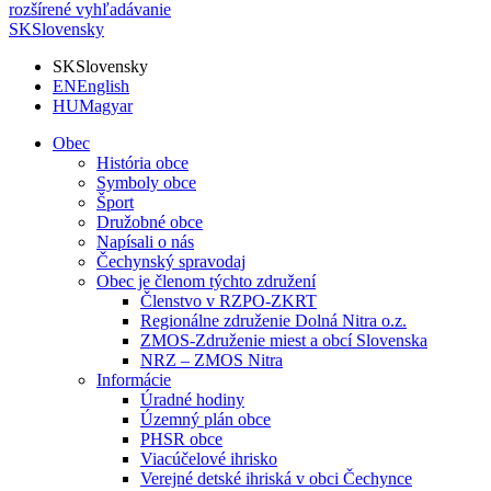
rozšírené vyhľadávanie
SK
Slovensky
SK
Slovensky
EN
English
HU
Magyar
Obec
História obce
Symboly obce
Šport
Družobné obce
Napísali o nás
Čechynský spravodaj
Obec je členom týchto združení
Členstvo v RZPO-ZKRT
Regionálne združenie Dolná Nitra o.z.
ZMOS-Združenie miest a obcí Slovenska
NRZ – ZMOS Nitra
Informácie
Úradné hodiny
Územný plán obce
PHSR obce
Viacúčelové ihrisko
Verejné detské ihriská v obci Čechynce