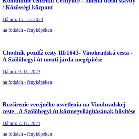
Komunitné centrum Čechynce – zmena účelu stavby
/ Közösségi központ
Dátum:
15. 12. 2023
na fotkách - fényképeken
Chodník pozdĺž cesty III/1643- Vinohradská cesta -
A Szőlőhegyi út menti járda megépítése
Dátum:
9. 11. 2023
na fotkách - fényképeken
Rozšírenie verejného osvetlenia na Vinohradskej
ceste - A Szőlőhegyi út közmegvilágításának bővítése
Dátum:
7. 11. 2023
na fotkách - fényképeken