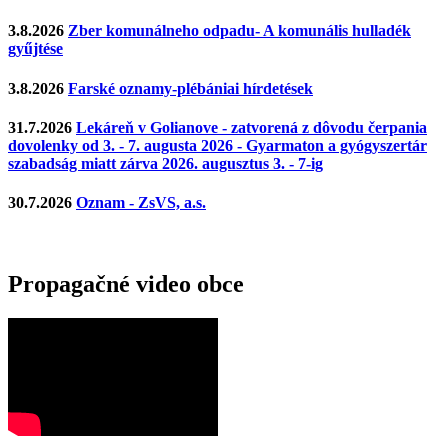
3.8.2026
Zber komunálneho odpadu- A komunális hulladék
gyűjtése
3.8.2026
Farské oznamy-plébániai hírdetések
31.7.2026
Lekáreň v Golianove - zatvorená z dôvodu čerpania
dovolenky od 3. - 7. augusta 2026 - Gyarmaton a gyógyszertár
szabadság miatt zárva 2026. augusztus 3. - 7-ig
30.7.2026
Oznam - ZsVS, a.s.
Propagačné video obce