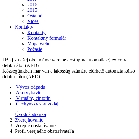
2016
2015
Ostatné
Videá
Kontakty
Kontakty
Kontaktný formulár
Mapa webu
Počasie
Už aj v našej obci máme verejne dostupný automatický externý
defibrilátor (AED)
Községünkben már van a lakosság számára elérhető automata külső
defibrillátor (AED)
Vývoz odpadu
Ako vybaviť
Virtuálny cintorín
Čechynský spravodaj
Úvodná stránka
Zverejňovanie
Verejné obstarávanie
Profil verejného obstarávateľa