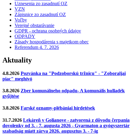
Uznesenia zo zasadnutí OZ
VZN
Zápisnice zo zasadnutí OZ
Voľby
Verejné obstarávanie
GDPR - ochrana osobných údajov
ODPADY
Zásady hospodárenia s majetkom obec
Referendum 4. 7. 2026
Aktuality
4.8.2026
Pozvánka na "Podzoborskú tržnicu" - "Zoboraljai
piac" meghívó
3.8.2026
Zber komunálneho odpadu- A komunális hulladék
gyűjtése
3.8.2026
Farské oznamy-plébániai hírdetések
31.7.2026
Lekáreň v Golianove - zatvorená z dôvodu čerpania
dovolenky od 3. - 7. augusta 2026 - Gyarmaton a gyógyszertár
szabadság miatt zárva 2026. augusztus 3. - 7-ig