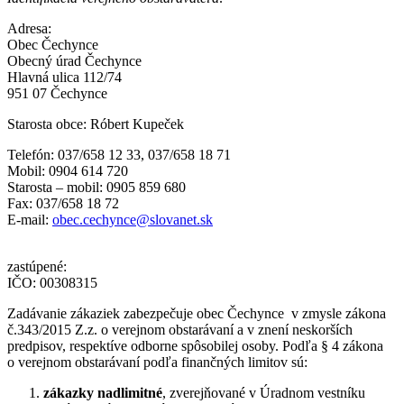
Adresa:
Obec Čechynce
Obecný úrad Čechynce
Hlavná ulica 112/74
951 07 Čechynce
Starosta obce: Róbert Kupeček
Telefón: 037/658 12 33, 037/658 18 71
Mobil: 0904 614 720
Starosta – mobil: 0905 859 680
Fax: 037/658 18 72
E-mail:
obec.cechynce@slovanet.sk
zastúpené:
IČO: 00308315
Zadávanie zákaziek zabezpečuje obec Čechynce v zmysle zákona
č.343/2015 Z.z. o verejnom obstarávaní a v znení neskorších
predpisov, respektíve odborne spôsobilej osoby. Podľa § 4 zákona
o verejnom obstarávaní podľa finančných limitov sú:
zákazky nadlimitné
, zverejňované v Úradnom vestníku