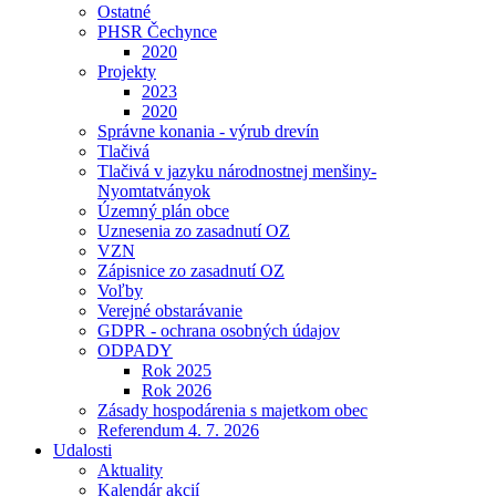
Ostatné
PHSR Čechynce
2020
Projekty
2023
2020
Správne konania - výrub drevín
Tlačivá
Tlačivá v jazyku národnostnej menšiny-
Nyomtatványok
Územný plán obce
Uznesenia zo zasadnutí OZ
VZN
Zápisnice zo zasadnutí OZ
Voľby
Verejné obstarávanie
GDPR - ochrana osobných údajov
ODPADY
Rok 2025
Rok 2026
Zásady hospodárenia s majetkom obec
Referendum 4. 7. 2026
Udalosti
Aktuality
Kalendár akcií