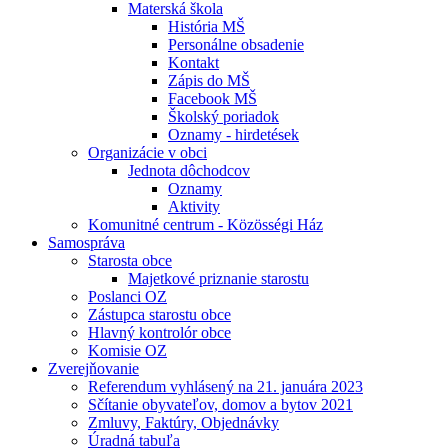
Materská škola
História MŠ
Personálne obsadenie
Kontakt
Zápis do MŠ
Facebook MŠ
Školský poriadok
Oznamy - hirdetések
Organizácie v obci
Jednota dôchodcov
Oznamy
Aktivity
Komunitné centrum - Közösségi Ház
Samospráva
Starosta obce
Majetkové priznanie starostu
Poslanci OZ
Zástupca starostu obce
Hlavný kontrolór obce
Komisie OZ
Zverejňovanie
Referendum vyhlásený na 21. januára 2023
Sčítanie obyvateľov, domov a bytov 2021
Zmluvy, Faktúry, Objednávky
Úradná tabuľa