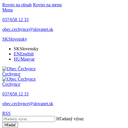
Rovno na obsah
Rovno na menu
Menu
037/658 12 33
obec.cechynce@slovanet.sk
SK
Slovensky
SK
Slovensky
EN
English
HU
Magyar
Čechynce
Čechynce
037/658 12 33
obec.cechynce@slovanet.sk
RSS
Hľadaný výraz
Hľadať