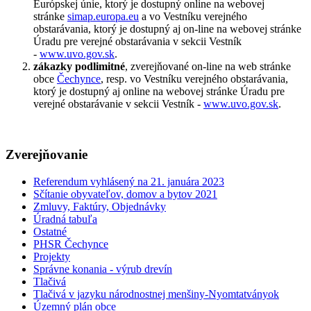
Európskej únie, ktorý je dostupný online na webovej
stránke
simap.europa.eu
a vo Vestníku verejného
obstarávania, ktorý je dostupný aj on-line na webovej stránke
Úradu pre verejné obstarávania v sekcii Vestník
-
www.uvo.gov.sk
.
zákazky podlimitné
, zverejňované on-line na web stránke
obce
Čechynce
, resp. vo Vestníku verejného obstarávania,
ktorý je dostupný aj online na webovej stránke Úradu pre
verejné obstarávanie v sekcii Vestník -
www.uvo.gov.sk
.
Zverejňovanie
Referendum vyhlásený na 21. januára 2023
Sčítanie obyvateľov, domov a bytov 2021
Zmluvy, Faktúry, Objednávky
Úradná tabuľa
Ostatné
PHSR Čechynce
Projekty
Správne konania - výrub drevín
Tlačivá
Tlačivá v jazyku národnostnej menšiny-Nyomtatványok
Územný plán obce