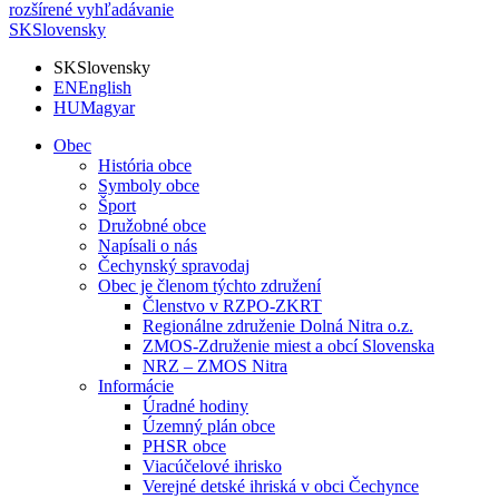
rozšírené vyhľadávanie
SK
Slovensky
SK
Slovensky
EN
English
HU
Magyar
Obec
História obce
Symboly obce
Šport
Družobné obce
Napísali o nás
Čechynský spravodaj
Obec je členom týchto združení
Členstvo v RZPO-ZKRT
Regionálne združenie Dolná Nitra o.z.
ZMOS-Združenie miest a obcí Slovenska
NRZ – ZMOS Nitra
Informácie
Úradné hodiny
Územný plán obce
PHSR obce
Viacúčelové ihrisko
Verejné detské ihriská v obci Čechynce