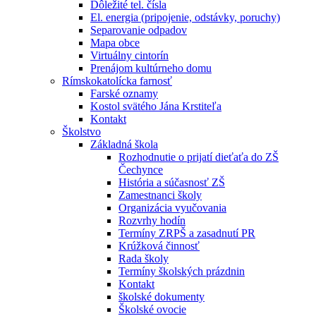
Dôležité tel. čísla
El. energia (pripojenie, odstávky, poruchy)
Separovanie odpadov
Mapa obce
Virtuálny cintorín
Prenájom kultúrneho domu
Rímskokatolícka farnosť
Farské oznamy
Kostol svätého Jána Krstiteľa
Kontakt
Školstvo
Základná škola
Rozhodnutie o prijatí dieťaťa do ZŠ
Čechynce
História a súčasnosť ZŠ
Zamestnanci školy
Organizácia vyučovania
Rozvrhy hodín
Termíny ZRPŠ a zasadnutí PR
Krúžková činnosť
Rada školy
Termíny školských prázdnin
Kontakt
školské dokumenty
Školské ovocie