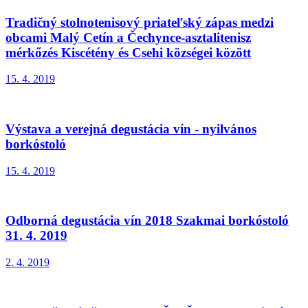
Tradičný stolnotenisový priateľský zápas medzi
obcami Malý Cetín a Čechynce-asztalitenisz
mérkőzés Kiscétény és Csehi községei között
15. 4. 2019
Výstava a verejná degustácia vín - nyilvános
borkóstoló
15. 4. 2019
Odborná degustácia vín 2018 Szakmai borkóstoló
31. 4. 2019
2. 4. 2019