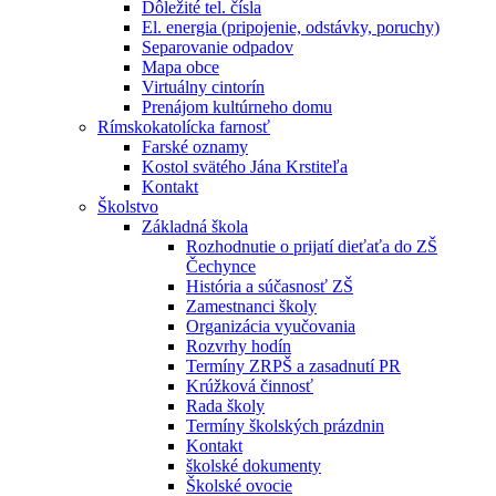
Dôležité tel. čísla
El. energia (pripojenie, odstávky, poruchy)
Separovanie odpadov
Mapa obce
Virtuálny cintorín
Prenájom kultúrneho domu
Rímskokatolícka farnosť
Farské oznamy
Kostol svätého Jána Krstiteľa
Kontakt
Školstvo
Základná škola
Rozhodnutie o prijatí dieťaťa do ZŠ
Čechynce
História a súčasnosť ZŠ
Zamestnanci školy
Organizácia vyučovania
Rozvrhy hodín
Termíny ZRPŠ a zasadnutí PR
Krúžková činnosť
Rada školy
Termíny školských prázdnin
Kontakt
školské dokumenty
Školské ovocie