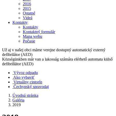
2016
2015
Ostatné
Videá
Kontakty
Kontakty
Kontaktný formulár
Mapa webu
Počasie
Už aj v našej obci máme verejne dostupný automatický externý
defibrilátor (AED)
Községünkben már van a lakosság számára elérhető automata külső
defibrillátor (AED)
Vývoz odpadu
Ako vybaviť
Virtuálny cintorín
Čechynský spravodaj
Úvodná stránka
Galéria
2019