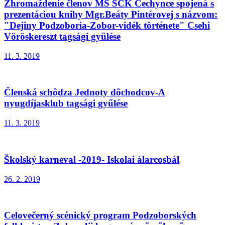
Zhromaždenie členov MS SČK Čechynce spojená s
prezentáciou knihy Mgr.Beáty Pintérovej s názvom:
"Dejiny Podzoboria-Zobor-vidék története" Csehi
Vöröskereszt tagsági gyűlése
11. 3. 2019
Členská schôdza Jednoty dôchodcov-A
nyugdíjasklub tagsági gyűlése
11. 3. 2019
Školský karneval -2019- Iskolai álarcosbál
26. 2. 2019
Celovečerný scénický program Podzoborských