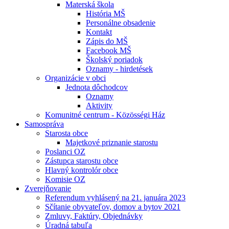
Materská škola
História MŠ
Personálne obsadenie
Kontakt
Zápis do MŠ
Facebook MŠ
Školský poriadok
Oznamy - hirdetések
Organizácie v obci
Jednota dôchodcov
Oznamy
Aktivity
Komunitné centrum - Közösségi Ház
Samospráva
Starosta obce
Majetkové priznanie starostu
Poslanci OZ
Zástupca starostu obce
Hlavný kontrolór obce
Komisie OZ
Zverejňovanie
Referendum vyhlásený na 21. januára 2023
Sčítanie obyvateľov, domov a bytov 2021
Zmluvy, Faktúry, Objednávky
Úradná tabuľa