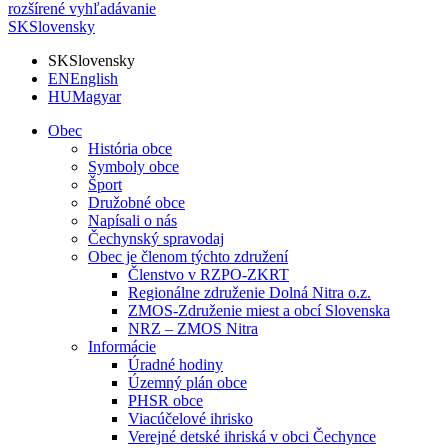
rozšírené vyhľadávanie
SK
Slovensky
SK
Slovensky
EN
English
HU
Magyar
Obec
História obce
Symboly obce
Šport
Družobné obce
Napísali o nás
Čechynský spravodaj
Obec je členom týchto združení
Členstvo v RZPO-ZKRT
Regionálne združenie Dolná Nitra o.z.
ZMOS-Združenie miest a obcí Slovenska
NRZ – ZMOS Nitra
Informácie
Úradné hodiny
Územný plán obce
PHSR obce
Viacúčelové ihrisko
Verejné detské ihriská v obci Čechynce