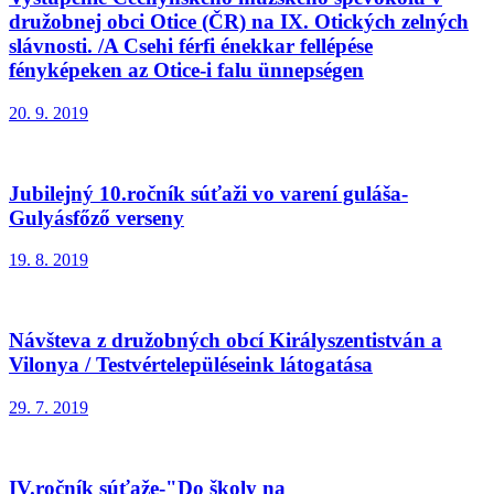
družobnej obci Otice (ČR) na IX. Otických zelných
slávnosti. /A Csehi férfi énekkar fellépése
fényképeken az Otice-i falu ünnepségen
20. 9. 2019
Jubilejný 10.ročník súťaži vo varení guláša-
Gulyásfőző verseny
19. 8. 2019
Návšteva z družobných obcí Királyszentistván a
Vilonya / Testvértelepüléseink látogatása
29. 7. 2019
IV.ročník súťaže-"Do školy na