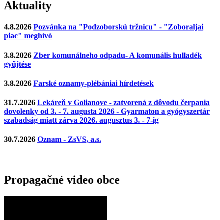
Aktuality
4.8.2026
Pozvánka na "Podzoborskú tržnicu" - "Zoboraljai
piac" meghívó
3.8.2026
Zber komunálneho odpadu- A komunális hulladék
gyűjtése
3.8.2026
Farské oznamy-plébániai hírdetések
31.7.2026
Lekáreň v Golianove - zatvorená z dôvodu čerpania
dovolenky od 3. - 7. augusta 2026 - Gyarmaton a gyógyszertár
szabadság miatt zárva 2026. augusztus 3. - 7-ig
30.7.2026
Oznam - ZsVS, a.s.
Propagačné video obce