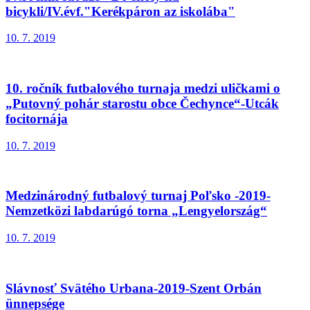
bicykli/IV.évf."Kerékpáron az iskolába"
10. 7. 2019
10. ročník futbalového turnaja medzi uličkami o
„Putovný pohár starostu obce Čechynce“-Utcák
focitornája
10. 7. 2019
Medzinárodný futbalový turnaj Poľsko -2019-
Nemzetközi labdarúgó torna „Lengyelország“
10. 7. 2019
Slávnosť Svätého Urbana-2019-Szent Orbán
ünnepsége