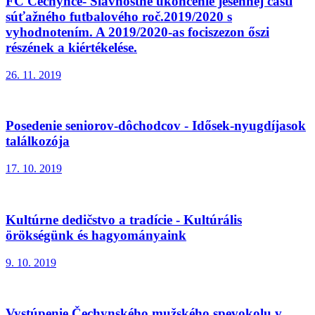
FC Čechynce- Slávnostné ukončenie jesennej časti
súťažného futbalového roč.2019/2020 s
vyhodnotením. A 2019/2020-as fociszezon őszi
részének a kiértékelése.
26. 11. 2019
Posedenie seniorov-dôchodcov - Idősek-nyugdíjasok
találkozója
17. 10. 2019
Kultúrne dedičstvo a tradície - Kultúrális
örökségünk és hagyományaink
9. 10. 2019
Vystúpenie Čechynského mužského spevokolu v