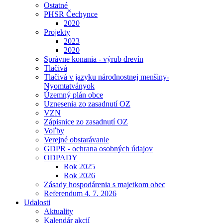
Ostatné
PHSR Čechynce
2020
Projekty
2023
2020
Správne konania - výrub drevín
Tlačivá
Tlačivá v jazyku národnostnej menšiny-
Nyomtatványok
Územný plán obce
Uznesenia zo zasadnutí OZ
VZN
Zápisnice zo zasadnutí OZ
Voľby
Verejné obstarávanie
GDPR - ochrana osobných údajov
ODPADY
Rok 2025
Rok 2026
Zásady hospodárenia s majetkom obec
Referendum 4. 7. 2026
Udalosti
Aktuality
Kalendár akcií