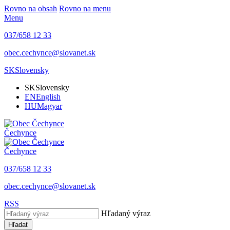
Rovno na obsah
Rovno na menu
Menu
037/658 12 33
obec.cechynce@slovanet.sk
SK
Slovensky
SK
Slovensky
EN
English
HU
Magyar
Čechynce
Čechynce
037/658 12 33
obec.cechynce@slovanet.sk
RSS
Hľadaný výraz
Hľadať