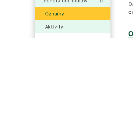
Jednota dôchodcov
D
o
Oznamy
Aktivity
O
Komunitné centrum -
D
Közösségi Ház
o
Aktuality
O
4.8.2026
D
Pozvánka na "Podzoborskú
o
tržnicu" - "Zoboraljai piac"
meghívó
O
3.8.2026
Zber komunálneho odpadu-
D
A komunális hulladék