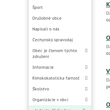
K
Šport
D
Družobné obce
o
Napísali o nás
O
Čechynský spravodaj
D
Obec je členom týchto
o
združení
Informácie
V
Rímskokatolícka farnosť
D
p
Školstvo
Organizácie v obci
O