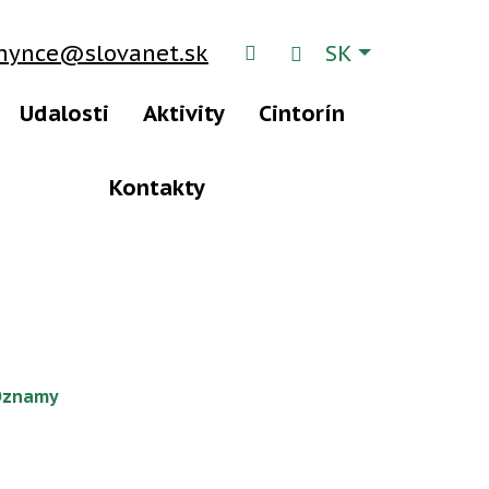
Slovensky
chynce@slovanet.sk
SK
RSS
Hľadať
Udalosti
Aktivity
Cintorín
Kontakty
Oznamy