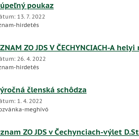
úpeľný poukaz
átum:
13. 7. 2022
znam-hirdetés
ZNAM ZO JDS V ČECHYNCIACH-A helyi n
átum:
26. 4. 2022
znam-hirdetés
ýročná členská schôdza
átum:
1. 4. 2022
ozvánka-meghívó
znam ZO JDS v Čechynciach-výlet D.S