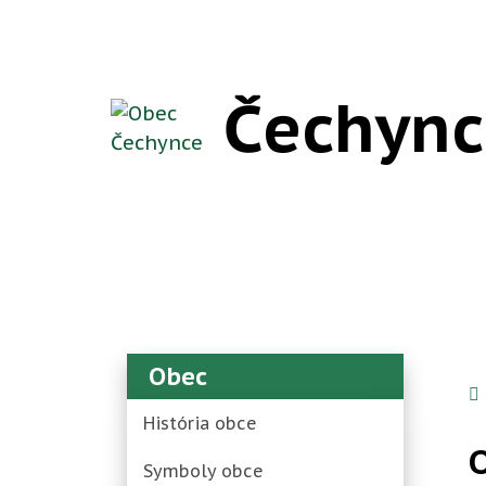
Rovno na obsah
Rovno na menu
Čechync
Obec
História obce
Symboly obce