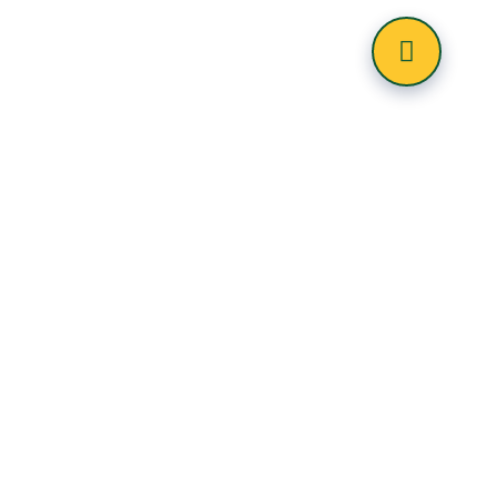
hore
 krízového štábu-Felhívás