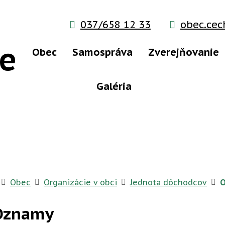
037/658 12 33
obec.ce
e
Obec
Samospráva
Zverejňovanie
Galéria
Úvodná stránka
Obec
Organizácie v obci
Jednota dôchodcov
Oznamy