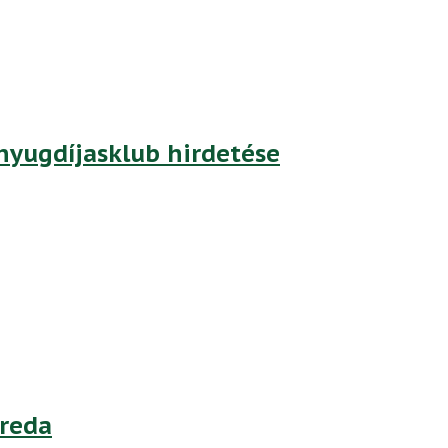
yugdíjasklub hirdetése
treda