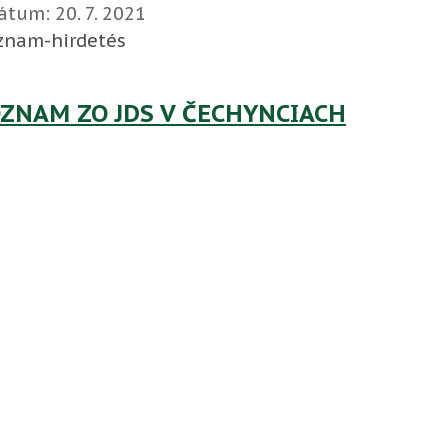
átum:
20. 7. 2021
znam-hirdetés
ZNAM ZO JDS V ČECHYNCIACH
átum:
28. 5. 2021
znam-hirdetés
znam z rokovania vlády a ústredného
átum:
26. 3. 2020
znam-felhívás
znam o výlete
átum:
20. 5. 2019