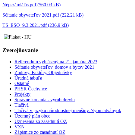
Népszámlálás.pdf (560.03 kB)
Sčítanie obyvateľov 2021.pdf (222.21 kB)
TS_ESO_9.3.2021.pdf (236.9 kB)
Zverejňovanie
Referendum vyhlásený na 21. januára 2023
Sčítanie obyvateľov, domov a bytov 2021
Zmluvy, Faktúry, Objednávky
Úradná tabuľa
Ostatné
PHSR Čechynce
Projekty
Správne konania - výrub drevín
Tlačivá
Tlačivá v jazyku národnostnej menšiny-Nyomtatványok
Územný plán obce
Uznesenia zo zasadnutí OZ
VZN
Zápisnice zo zasadnutí OZ