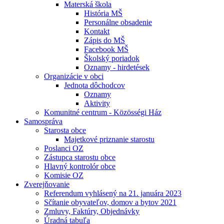
Materská škola
História MŠ
Personálne obsadenie
Kontakt
Zápis do MŠ
Facebook MŠ
Školský poriadok
Oznamy - hirdetések
Organizácie v obci
Jednota dôchodcov
Oznamy
Aktivity
Komunitné centrum - Közösségi Ház
Samospráva
Starosta obce
Majetkové priznanie starostu
Poslanci OZ
Zástupca starostu obce
Hlavný kontrolór obce
Komisie OZ
Zverejňovanie
Referendum vyhlásený na 21. januára 2023
Sčítanie obyvateľov, domov a bytov 2021
Zmluvy, Faktúry, Objednávky
Úradná tabuľa