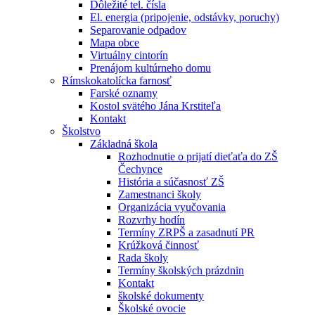
Dôležité tel. čísla
El. energia (pripojenie, odstávky, poruchy)
Separovanie odpadov
Mapa obce
Virtuálny cintorín
Prenájom kultúrneho domu
Rímskokatolícka farnosť
Farské oznamy
Kostol svätého Jána Krstiteľa
Kontakt
Školstvo
Základná škola
Rozhodnutie o prijatí dieťaťa do ZŠ
Čechynce
História a súčasnosť ZŠ
Zamestnanci školy
Organizácia vyučovania
Rozvrhy hodín
Termíny ZRPŠ a zasadnutí PR
Krúžková činnosť
Rada školy
Termíny školských prázdnin
Kontakt
školské dokumenty
Školské ovocie