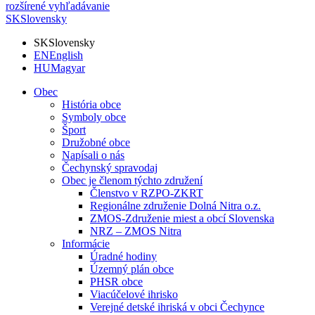
rozšírené vyhľadávanie
SK
Slovensky
SK
Slovensky
EN
English
HU
Magyar
Obec
História obce
Symboly obce
Šport
Družobné obce
Napísali o nás
Čechynský spravodaj
Obec je členom týchto združení
Členstvo v RZPO-ZKRT
Regionálne združenie Dolná Nitra o.z.
ZMOS-Združenie miest a obcí Slovenska
NRZ – ZMOS Nitra
Informácie
Úradné hodiny
Územný plán obce
PHSR obce
Viacúčelové ihrisko
Verejné detské ihriská v obci Čechynce