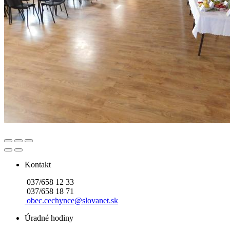
Kontakt
037/658 12 33
037/658 18 71
obec.cechynce@slovanet.sk
Úradné hodiny