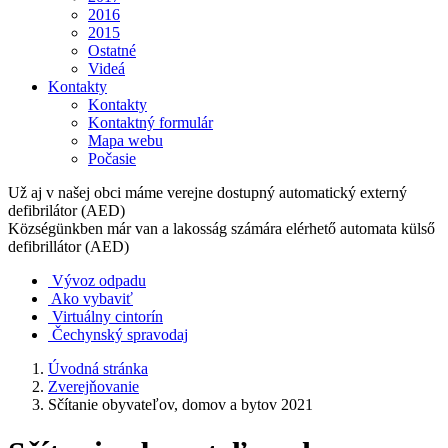
2016
2015
Ostatné
Videá
Kontakty
Kontakty
Kontaktný formulár
Mapa webu
Počasie
Už aj v našej obci máme verejne dostupný automatický externý
defibrilátor (AED)
Községünkben már van a lakosság számára elérhető automata külső
defibrillátor (AED)
Vývoz odpadu
Ako vybaviť
Virtuálny cintorín
Čechynský spravodaj
Úvodná stránka
Zverejňovanie
Sčítanie obyvateľov, domov a bytov 2021