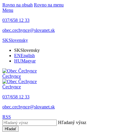
Rovno na obsah
Rovno na menu
Menu
037/658 12 33
obec.cechynce@slovanet.sk
SK
Slovensky
SK
Slovensky
EN
English
HU
Magyar
Čechynce
Čechynce
037/658 12 33
obec.cechynce@slovanet.sk
RSS
Hľadaný výraz
Hľadať