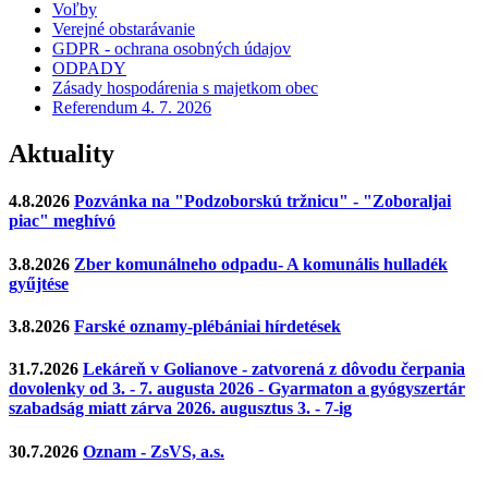
Voľby
Verejné obstarávanie
GDPR - ochrana osobných údajov
ODPADY
Zásady hospodárenia s majetkom obec
Referendum 4. 7. 2026
Aktuality
4.8.2026
Pozvánka na "Podzoborskú tržnicu" - "Zoboraljai
piac" meghívó
3.8.2026
Zber komunálneho odpadu- A komunális hulladék
gyűjtése
3.8.2026
Farské oznamy-plébániai hírdetések
31.7.2026
Lekáreň v Golianove - zatvorená z dôvodu čerpania
dovolenky od 3. - 7. augusta 2026 - Gyarmaton a gyógyszertár
szabadság miatt zárva 2026. augusztus 3. - 7-ig
30.7.2026
Oznam - ZsVS, a.s.