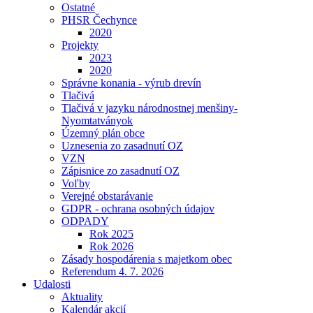
Ostatné
PHSR Čechynce
2020
Projekty
2023
2020
Správne konania - výrub drevín
Tlačivá
Tlačivá v jazyku národnostnej menšiny-
Nyomtatványok
Územný plán obce
Uznesenia zo zasadnutí OZ
VZN
Zápisnice zo zasadnutí OZ
Voľby
Verejné obstarávanie
GDPR - ochrana osobných údajov
ODPADY
Rok 2025
Rok 2026
Zásady hospodárenia s majetkom obec
Referendum 4. 7. 2026
Udalosti
Aktuality
Kalendár akcií