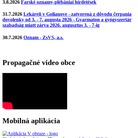
3.8.2026
Farské oznamy-plébániai hírdetések
31.7.2026
Lekáreň v Golianove - zatvorená z dôvodu čerpania
dovolenky od 3. - 7. augusta 2026 - Gyarmaton a gyógyszertár
szabadság miatt zárva 2026. augusztus 3. - 7-ig
30.7.2026
Oznam - ZsVS, a.s.
Propagačné video obce
Mobilná aplikácia