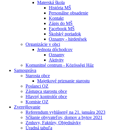
Materská škola
História MŠ
Personálne obsadenie
Kontakt
Zápis do MŠ
Facebook MŠ
Školský poriadok
Oznamy - hirdetések
Organizácie v obci
Jednota dôchodcov
Oznamy
Aktivity
Komunitné centrum - Közösségi Ház
Samospráva
Starosta obce
Majetkové priznanie starostu
Poslanci OZ
Zástupca starostu obce
Hlavný kontrolór obce
Komisie OZ
Zverejňovanie
Referendum vyhlásený na 21. januára 2023
Sčítanie obyvateľov, domov a bytov 2021
Zmluvy, Faktúry, Objednávky
Úradná tabuľa