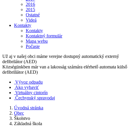
2016
2015
Ostatné
Videá
Kontakty
Kontakty
Kontaktný formulár
Mapa webu
Počasie
Už aj v našej obci máme verejne dostupný automatický externý
defibrilátor (AED)
Községünkben már van a lakosság számára elérhető automata külső
defibrillátor (AED)
Vývoz odpadu
Ako vybaviť
Virtuálny cintorín
Čechynský spravodaj
Úvodná stránka
Obec
Školstvo
Základná škola