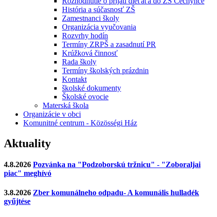
Rozhodnutie o prijatí dieťaťa do ZŠ Čechynce
História a súčasnosť ZŠ
Zamestnanci školy
Organizácia vyučovania
Rozvrhy hodín
Termíny ZRPŠ a zasadnutí PR
Krúžková činnosť
Rada školy
Termíny školských prázdnin
Kontakt
školské dokumenty
Školské ovocie
Materská škola
Organizácie v obci
Komunitné centrum - Közösségi Ház
Aktuality
4.8.2026
Pozvánka na "Podzoborskú tržnicu" - "Zoboraljai
piac" meghívó
3.8.2026
Zber komunálneho odpadu- A komunális hulladék
gyűjtése