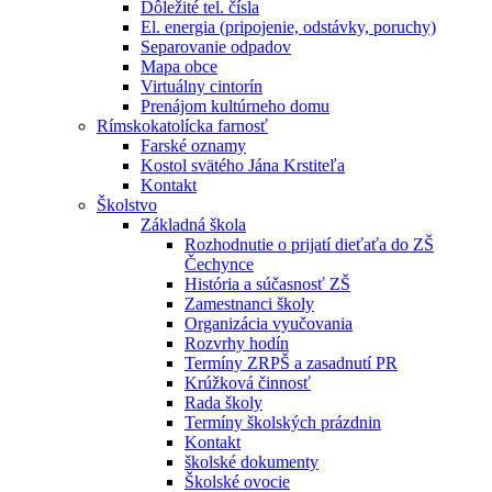
Dôležité tel. čísla
El. energia (pripojenie, odstávky, poruchy)
Separovanie odpadov
Mapa obce
Virtuálny cintorín
Prenájom kultúrneho domu
Rímskokatolícka farnosť
Farské oznamy
Kostol svätého Jána Krstiteľa
Kontakt
Školstvo
Základná škola
Rozhodnutie o prijatí dieťaťa do ZŠ
Čechynce
História a súčasnosť ZŠ
Zamestnanci školy
Organizácia vyučovania
Rozvrhy hodín
Termíny ZRPŠ a zasadnutí PR
Krúžková činnosť
Rada školy
Termíny školských prázdnin
Kontakt
školské dokumenty
Školské ovocie