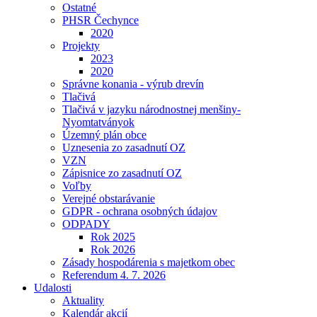
Ostatné
PHSR Čechynce
2020
Projekty
2023
2020
Správne konania - výrub drevín
Tlačivá
Tlačivá v jazyku národnostnej menšiny-
Nyomtatványok
Územný plán obce
Uznesenia zo zasadnutí OZ
VZN
Zápisnice zo zasadnutí OZ
Voľby
Verejné obstarávanie
GDPR - ochrana osobných údajov
ODPADY
Rok 2025
Rok 2026
Zásady hospodárenia s majetkom obec
Referendum 4. 7. 2026
Udalosti
Aktuality
Kalendár akcií