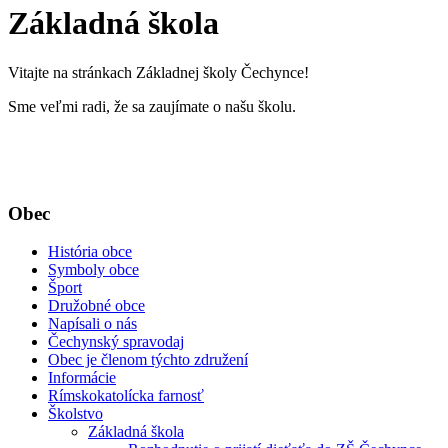
Základná škola
Vitajte na stránkach Základnej školy Čechynce!
Sme veľmi radi, že sa zaujímate o našu školu.
Obec
História obce
Symboly obce
Šport
Družobné obce
Napísali o nás
Čechynský spravodaj
Obec je členom týchto združení
Informácie
Rímskokatolícka farnosť
Školstvo
Základná škola