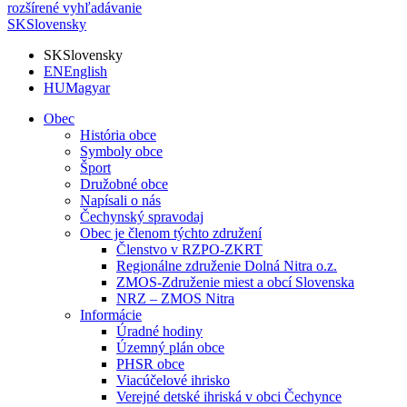
rozšírené vyhľadávanie
SK
Slovensky
SK
Slovensky
EN
English
HU
Magyar
Obec
História obce
Symboly obce
Šport
Družobné obce
Napísali o nás
Čechynský spravodaj
Obec je členom týchto združení
Členstvo v RZPO-ZKRT
Regionálne združenie Dolná Nitra o.z.
ZMOS-Združenie miest a obcí Slovenska
NRZ – ZMOS Nitra
Informácie
Úradné hodiny
Územný plán obce
PHSR obce
Viacúčelové ihrisko
Verejné detské ihriská v obci Čechynce