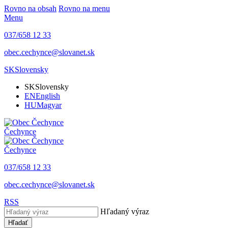
Rovno na obsah
Rovno na menu
Menu
037/658 12 33
obec.cechynce@slovanet.sk
SK
Slovensky
SK
Slovensky
EN
English
HU
Magyar
Čechynce
Čechynce
037/658 12 33
obec.cechynce@slovanet.sk
RSS
Hľadaný výraz
Hľadať