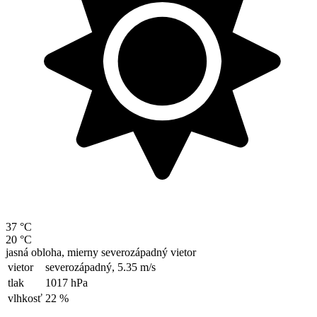
37 °C
20 °C
jasná obloha, mierny severozápadný vietor
vietor
severozápadný,
5.35 m/s
tlak
1017 hPa
vlhkosť
22 %