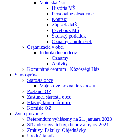
Materská škola
História MŠ
Personálne obsadenie
Kontakt
Zápis do MŠ
Facebook MŠ
Školský poriadok
Oznamy - hirdetések
Organizácie v obci
Jednota dôchodcov
Oznamy
Aktivity
Komunitné centrum - Közösségi Ház
Samospráva
Starosta obce
Majetkové priznanie starostu
Poslanci OZ
Zástupca starostu obce
Hlavný kontrolór obce
Komisie OZ
Zverejňovanie
Referendum vyhlásený na 21. januára 2023
Sčítanie obyvateľov, domov a bytov 2021
Zmluvy, Faktúry, Objednávky
Úradná tabuľa