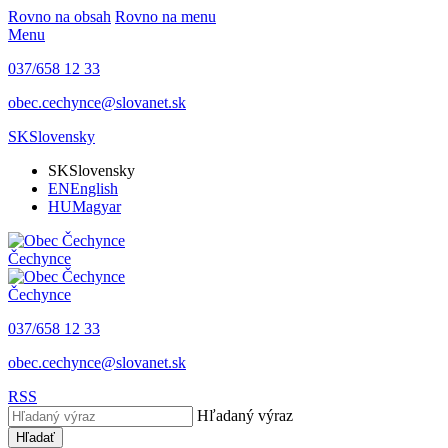
Rovno na obsah
Rovno na menu
Menu
037/658 12 33
obec.cechynce@slovanet.sk
SK
Slovensky
SK
Slovensky
EN
English
HU
Magyar
Čechynce
Čechynce
037/658 12 33
obec.cechynce@slovanet.sk
RSS
Hľadaný výraz
Hľadať