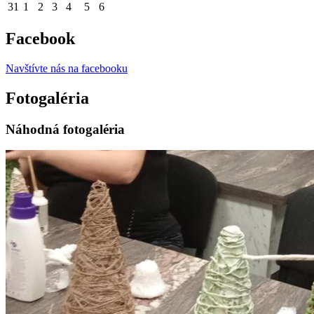
31
1
2
3
4
5
6
Facebook
Navštívte nás na facebooku
Fotogaléria
Náhodná fotogaléria