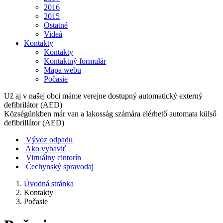
2016
2015
Ostatné
Videá
Kontakty
Kontakty
Kontaktný formulár
Mapa webu
Počasie
Už aj v našej obci máme verejne dostupný automatický externý
defibrilátor (AED)
Községünkben már van a lakosság számára elérhető automata külső
defibrillátor (AED)
Vývoz odpadu
Ako vybaviť
Virtuálny cintorín
Čechynský spravodaj
Úvodná stránka
Kontakty
Počasie