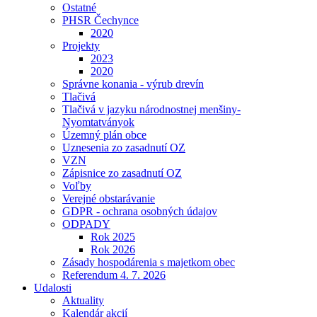
Ostatné
PHSR Čechynce
2020
Projekty
2023
2020
Správne konania - výrub drevín
Tlačivá
Tlačivá v jazyku národnostnej menšiny-
Nyomtatványok
Územný plán obce
Uznesenia zo zasadnutí OZ
VZN
Zápisnice zo zasadnutí OZ
Voľby
Verejné obstarávanie
GDPR - ochrana osobných údajov
ODPADY
Rok 2025
Rok 2026
Zásady hospodárenia s majetkom obec
Referendum 4. 7. 2026
Udalosti
Aktuality
Kalendár akcií