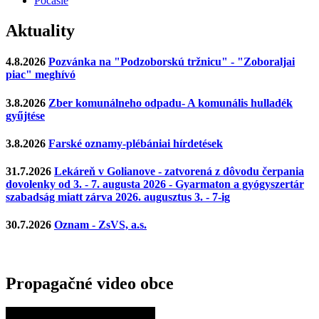
Počasie
Aktuality
4.8.2026
Pozvánka na "Podzoborskú tržnicu" - "Zoboraljai
piac" meghívó
3.8.2026
Zber komunálneho odpadu- A komunális hulladék
gyűjtése
3.8.2026
Farské oznamy-plébániai hírdetések
31.7.2026
Lekáreň v Golianove - zatvorená z dôvodu čerpania
dovolenky od 3. - 7. augusta 2026 - Gyarmaton a gyógyszertár
szabadság miatt zárva 2026. augusztus 3. - 7-ig
30.7.2026
Oznam - ZsVS, a.s.
Propagačné video obce