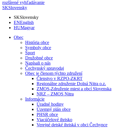
rozšírené vyhľadávanie
SK
Slovensky
SK
Slovensky
EN
English
HU
Magyar
Obec
História obce
Symboly obce
Šport
Družobné obce
Napísali o nás
Čechynský spravodaj
Obec je členom týchto združení
Členstvo v RZPO-ZKRT
Regionálne združenie Dolná Nitra o.z.
ZMOS-Združenie miest a obcí Slovenska
NRZ – ZMOS Nitra
Informácie
Úradné hodiny
Územný plán obce
PHSR obce
Viacúčelové ihrisko
Verejné detské ihriská v obci Čechynce