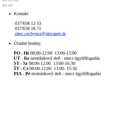
Kontakt
037/658 12 33
037/658 18 71
obec.cechynce@slovanet.sk
Úradné hodiny
PO - Hé
08:00-12:00 13:00-15:00
UT
-
Ke
nestránkový deň - nincs ügyfélfogadás
ST - Sz
08:00-12:00 13:00-16:30
ŠT - Cs
08:00-12:00 13:00- 15:30
PIA
-
Pé
nestránkový deň - nincs ügyfélfogadás