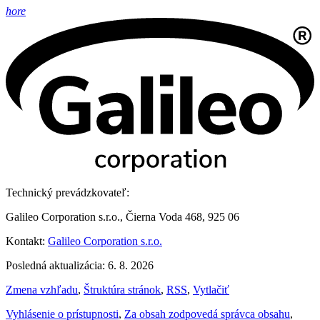
hore
Technický prevádzkovateľ:
Galileo Corporation s.r.o., Čierna Voda 468, 925 06
Kontakt:
Galileo Corporation s.r.o.
Posledná aktualizácia: 6. 8. 2026
Zmena vzhľadu
,
Štruktúra stránok
,
RSS
,
Vytlačiť
Vyhlásenie o prístupnosti
,
Za obsah zodpovedá správca obsahu
,