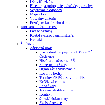
Dôležité tel. čísla
El. energia (pripojenie, odstávky, poruchy)
Separovanie odpadov
Mapa obce
Virtuálny cintorín
Prenájom kultúrneho domu
Rímskokatolícka farnosť
Farské oznamy
Kostol svätého Jána Krstiteľa
Kontakt
Školstvo
Základná škola
Rozhodnutie o prijatí dieťaťa do ZŠ
Čechynce
História a súčasnosť ZŠ
Zamestnanci školy
Organizácia vyučovania
Rozvrhy hodín
Termíny ZRPŠ a zasadnutí PR
Krúžková činnosť
Rada školy
Termíny školských prázdnin
Kontakt
školské dokumenty
Školské ovocie