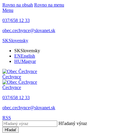
Rovno na obsah
Rovno na menu
Menu
037/658 12 33
obec.cechynce@slovanet.sk
SK
Slovensky
SK
Slovensky
EN
English
HU
Magyar
Čechynce
Čechynce
037/658 12 33
obec.cechynce@slovanet.sk
RSS
Hľadaný výraz
Hľadať