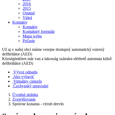
2016
2015
Ostatné
Videá
Kontakty
Kontakty
Kontaktný formulár
Mapa webu
Počasie
Už aj v našej obci máme verejne dostupný automatický externý
defibrilátor (AED)
Községünkben már van a lakosság számára elérhető automata külső
defibrillátor (AED)
Vývoz odpadu
Ako vybaviť
Virtuálny cintorín
Čechynský spravodaj
Úvodná stránka
Zverejňovanie
Správne konania - výrub drevín