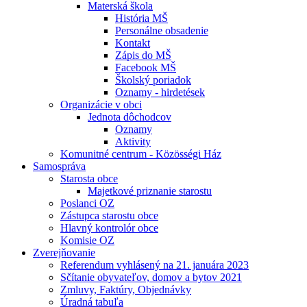
Materská škola
História MŠ
Personálne obsadenie
Kontakt
Zápis do MŠ
Facebook MŠ
Školský poriadok
Oznamy - hirdetések
Organizácie v obci
Jednota dôchodcov
Oznamy
Aktivity
Komunitné centrum - Közösségi Ház
Samospráva
Starosta obce
Majetkové priznanie starostu
Poslanci OZ
Zástupca starostu obce
Hlavný kontrolór obce
Komisie OZ
Zverejňovanie
Referendum vyhlásený na 21. januára 2023
Sčítanie obyvateľov, domov a bytov 2021
Zmluvy, Faktúry, Objednávky
Úradná tabuľa