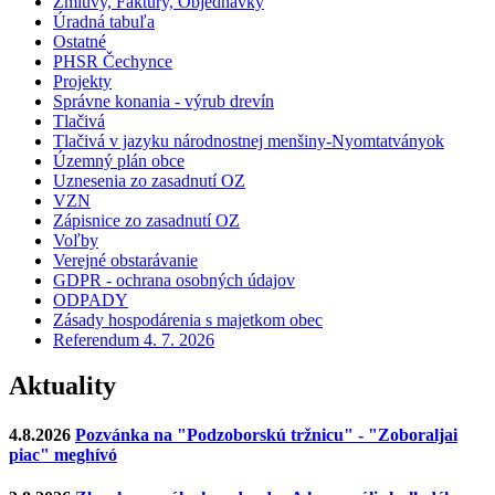
Zmluvy, Faktúry, Objednávky
Úradná tabuľa
Ostatné
PHSR Čechynce
Projekty
Správne konania - výrub drevín
Tlačivá
Tlačivá v jazyku národnostnej menšiny-Nyomtatványok
Územný plán obce
Uznesenia zo zasadnutí OZ
VZN
Zápisnice zo zasadnutí OZ
Voľby
Verejné obstarávanie
GDPR - ochrana osobných údajov
ODPADY
Zásady hospodárenia s majetkom obec
Referendum 4. 7. 2026
Aktuality
4.8.2026
Pozvánka na "Podzoborskú tržnicu" - "Zoboraljai
piac" meghívó