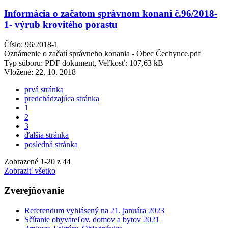
Informácia o začatom správnom konaní č.96/2018-
1- výrub krovitého porastu
Číslo: 96/2018-1
Oznámenie o začatí správneho konania - Obec Čechynce.pdf
Typ súboru: PDF dokument, Veľkosť: 107,63 kB
Vložené:
22. 10. 2018
prvá stránka
predchádzajúca stránka
1
2
3
ďalšia stránka
posledná stránka
Zobrazené
1
-
20
z 44
Zobraziť všetko
Zverejňovanie
Referendum vyhlásený na 21. januára 2023
Sčítanie obyvateľov, domov a bytov 2021