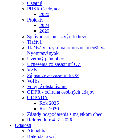
Ostatné
PHSR Čechynce
2020
Projekty
2023
2020
Správne konania - výrub drevín
Tlačivá
Tlačivá v jazyku národnostnej menšiny-
Nyomtatványok
Územný plán obce
Uznesenia zo zasadnutí OZ
VZN
Zápisnice zo zasadnutí OZ
Voľby
Verejné obstarávanie
GDPR - ochrana osobných údajov
ODPADY
Rok 2025
Rok 2026
Zásady hospodárenia s majetkom obec
Referendum 4. 7. 2026
Udalosti
Aktuality
Kalendár akcií