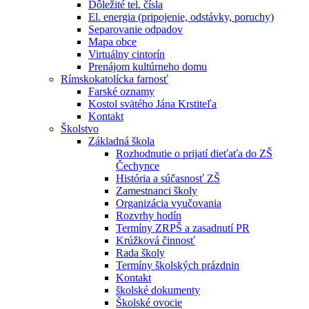
Dôležité tel. čísla
El. energia (pripojenie, odstávky, poruchy)
Separovanie odpadov
Mapa obce
Virtuálny cintorín
Prenájom kultúrneho domu
Rímskokatolícka farnosť
Farské oznamy
Kostol svätého Jána Krstiteľa
Kontakt
Školstvo
Základná škola
Rozhodnutie o prijatí dieťaťa do ZŠ
Čechynce
História a súčasnosť ZŠ
Zamestnanci školy
Organizácia vyučovania
Rozvrhy hodín
Termíny ZRPŠ a zasadnutí PR
Krúžková činnosť
Rada školy
Termíny školských prázdnin
Kontakt
školské dokumenty
Školské ovocie