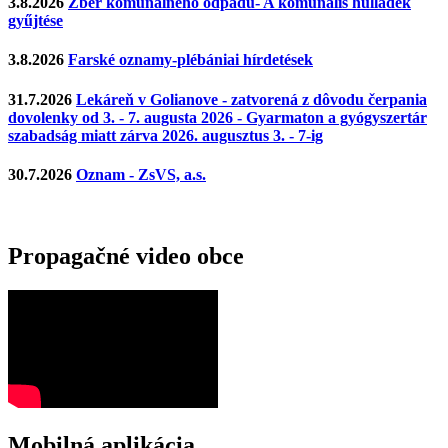
3.8.2026
Zber komunálneho odpadu- A komunális hulladék
gyűjtése
3.8.2026
Farské oznamy-plébániai hírdetések
31.7.2026
Lekáreň v Golianove - zatvorená z dôvodu čerpania
dovolenky od 3. - 7. augusta 2026 - Gyarmaton a gyógyszertár
szabadság miatt zárva 2026. augusztus 3. - 7-ig
30.7.2026
Oznam - ZsVS, a.s.
Propagačné video obce
Mobilná aplikácia