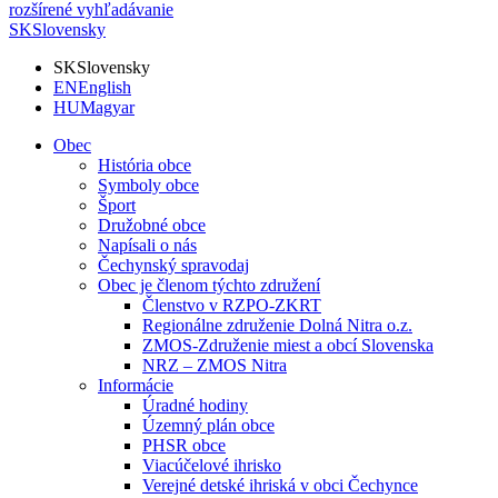
rozšírené vyhľadávanie
SK
Slovensky
SK
Slovensky
EN
English
HU
Magyar
Obec
História obce
Symboly obce
Šport
Družobné obce
Napísali o nás
Čechynský spravodaj
Obec je členom týchto združení
Členstvo v RZPO-ZKRT
Regionálne združenie Dolná Nitra o.z.
ZMOS-Združenie miest a obcí Slovenska
NRZ – ZMOS Nitra
Informácie
Úradné hodiny
Územný plán obce
PHSR obce
Viacúčelové ihrisko
Verejné detské ihriská v obci Čechynce