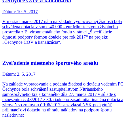
Čechynce ČOV a kanalizácia
Dátum:
10. 5. 2017
V mesiaci marec 2017 nám na základe vypracovanej žiadosti bola
schválená dotácia v sume 40 000.- eur Ministerstvom životného
prostredia z Environmentálneho fondu v rámci „Špecifikácie
činnosti podpory formou dotácie pre rok 2017“ na projekt:
„Čechynce ČOV a kanalizácia“.
Zveľadenie miestneho športového areálu
Dátum:
2. 5. 2017
Na základe vypracovania a podania žiadosti o dotáciu vedením FC
Čechynce bola schválená zastupiteľstvom Nitrianskeho
samosprávneho kraja konaného dňa 27. marca 2017 v súlade s
uznesením č. 48/2017 z 30. riadneho zasadnutia finančná dotácia a
zároveň so zmluvou č.106/2017 sa zaviazal NSK poskytnúť
prijímateľovi dotáciu na úhradu nákladov na podporu športu
nasledovne: