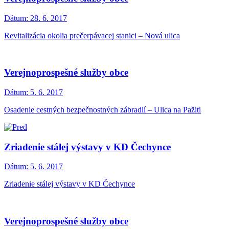
Dátum:
28. 6. 2017
Revitalizácia okolia prečerpávacej stanici – Nová ulica
Verejnoprospešné služby obce
Dátum:
5. 6. 2017
Osadenie cestných bezpečnostných zábradlí – Ulica na Pažiti
Zriadenie stálej výstavy v KD Čechynce
Dátum:
5. 6. 2017
Zriadenie stálej výstavy v KD Čechynce
Verejnoprospešné služby obce