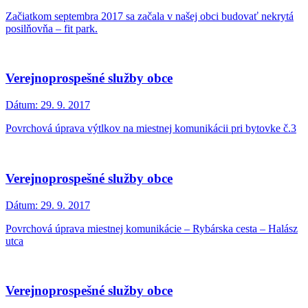
Začiatkom septembra 2017 sa začala v našej obci budovať nekrytá
posilňovňa – fit park.
Verejnoprospešné služby obce
Dátum:
29. 9. 2017
Povrchová úprava výtlkov na miestnej komunikácii pri bytovke č.3
Verejnoprospešné služby obce
Dátum:
29. 9. 2017
Povrchová úprava miestnej komunikácie – Rybárska cesta – Halász
utca
Verejnoprospešné služby obce