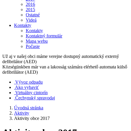
2016
2015
Ostatné
Videá
Kontakty
Kontakty
Kontaktný formulár
Mapa webu
Počasie
Už aj v našej obci máme verejne dostupný automatický externý
defibrilátor (AED)
Községünkben már van a lakosság számára elérhető automata külső
defibrillátor (AED)
Vývoz odpadu
Ako vybaviť
Virtuálny cintorín
Čechynský spravodaj
Úvodná stránka
Aktivity
Aktivity obce 2017