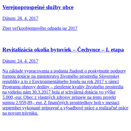
Verejnoprospešné služby obce
Dátum:
28. 4. 2017
Zber veľkoobjemového odpadu jar 2017
Revitalizácia okolia bytoviek – Čechynce – I. etapa
Dátum:
24. 4. 2017
Na základe vypracovania a podania žiadosti o poskytnutie podpory
formou dotácie na ministerstvo životného prostredia Slovenskej
republiky a to z Environmentálneho fondu na rok 2017 v rámci
Programu obnovy dediny – zlepšenie kvality životného prostredia
na vidieku nám 30.3.2017 bola aj schválená dotácia vo výške
5.000,-eur. Obec z vlastných zdrojov prispeje na tento projekt
sumou 2.959,89,- eur. Z finančných prostriedkov boli v mesiaci
september vykonané prípravné a výsadbové práce a realizačné práce
na novom trávniku.