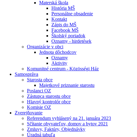
Materská škola
História MŠ
Personálne obsadenie
Kontakt
Zápis do MŠ
Facebook MŠ
Školský poriadok
Oznamy - hirdetések
Organizácie v obci
Jednota dôchodcov
Oznamy
Aktivity
Komunitné centrum - Közösségi Ház
Samospráva
Starosta obce
Majetkové priznanie starostu
Poslanci OZ
Zástupca starostu obce
Hlavný kontrolór obce
Komisie OZ
Zverejňovanie
Referendum vyhlásený na 21. januára 2023
Sčítanie obyvateľov, domov a bytov 2021
Zmluvy, Faktúry, Objednávky
Úradná tabuľa