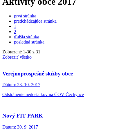
Aktivity obce 2017
prvá stránka
predchádzajúca stránka
1
2
ďalšia stránka
posledná stránka
Zobrazené
1
-
30
z 31
Zobraziť všetko
Verejnoprospešné služby obce
Dátum:
23. 10. 2017
Odstránenie nedostatkov na ČOV Čechynce
Nový FIT PARK
Dátum:
30. 9. 2017