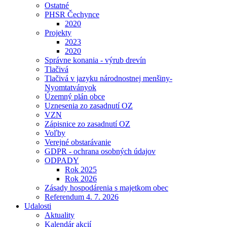
Ostatné
PHSR Čechynce
2020
Projekty
2023
2020
Správne konania - výrub drevín
Tlačivá
Tlačivá v jazyku národnostnej menšiny-
Nyomtatványok
Územný plán obce
Uznesenia zo zasadnutí OZ
VZN
Zápisnice zo zasadnutí OZ
Voľby
Verejné obstarávanie
GDPR - ochrana osobných údajov
ODPADY
Rok 2025
Rok 2026
Zásady hospodárenia s majetkom obec
Referendum 4. 7. 2026
Udalosti
Aktuality
Kalendár akcií