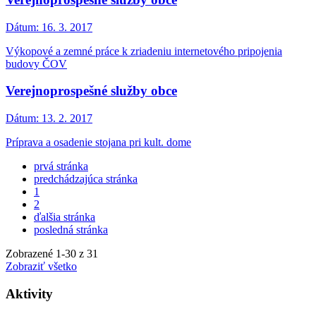
Dátum:
16. 3. 2017
Výkopové a zemné práce k zriadeniu internetového pripojenia
budovy ČOV
Verejnoprospešné služby obce
Dátum:
13. 2. 2017
Príprava a osadenie stojana pri kult. dome
prvá stránka
predchádzajúca stránka
1
2
ďalšia stránka
posledná stránka
Zobrazené
1
-
30
z 31
Zobraziť všetko
Aktivity