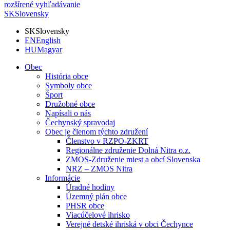
rozšírené vyhľadávanie
SK
Slovensky
SK
Slovensky
EN
English
HU
Magyar
Obec
História obce
Symboly obce
Šport
Družobné obce
Napísali o nás
Čechynský spravodaj
Obec je členom týchto združení
Členstvo v RZPO-ZKRT
Regionálne združenie Dolná Nitra o.z.
ZMOS-Združenie miest a obcí Slovenska
NRZ – ZMOS Nitra
Informácie
Úradné hodiny
Územný plán obce
PHSR obce
Viacúčelové ihrisko
Verejné detské ihriská v obci Čechynce