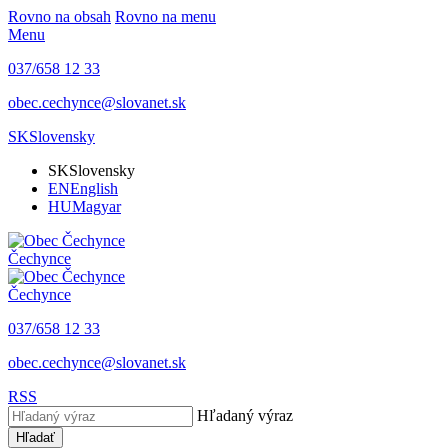
Rovno na obsah
Rovno na menu
Menu
037/658 12 33
obec.cechynce@slovanet.sk
SK
Slovensky
SK
Slovensky
EN
English
HU
Magyar
Čechynce
Čechynce
037/658 12 33
obec.cechynce@slovanet.sk
RSS
Hľadaný výraz
Hľadať