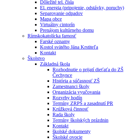
Dôležité tel. čísla
El. energia (pripojenie, odstávky, poruchy)
Separovanie odpadov
Mapa obce
Virtuálny cintorín
Prenájom kultúrneho domu
Rímskokatolícka farnosť
Farské oznamy
Kostol svätého Jána Krstiteľa
Kontakt
Školstvo
Základná škola
Rozhodnutie o prijatí dieťaťa do ZŠ
Čechynce
História a súčasnosť ZŠ
Zamestnanci školy
Organizácia vyučovania
Rozvrhy hodín
Termíny ZRPŠ a zasadnutí PR
Krúžková činnosť
Rada školy
Termíny školských prázdnin
Kontakt
školské dokumenty
Školské ovocie