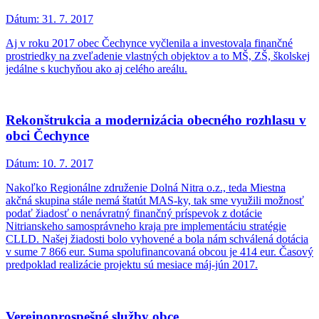
Dátum:
31. 7. 2017
Aj v roku 2017 obec Čechynce vyčlenila a investovala finančné
prostriedky na zveľadenie vlastných objektov a to MŠ, ZŠ, školskej
jedálne s kuchyňou ako aj celého areálu.
Rekonštrukcia a modernizácia obecného rozhlasu v
obci Čechynce
Dátum:
10. 7. 2017
Nakoľko Regionálne združenie Dolná Nitra o.z., teda Miestna
akčná skupina stále nemá štatút MAS-ky, tak sme využili možnosť
podať žiadosť o nenávratný finančný príspevok z dotácie
Nitrianskeho samosprávneho kraja pre implementáciu stratégie
CLLD. Našej žiadosti bolo vyhovené a bola nám schválená dotácia
v sume 7 866 eur. Suma spolufinancovaná obcou je 414 eur. Časový
predpoklad realizácie projektu sú mesiace máj-jún 2017.
Verejnoprospešné služby obce