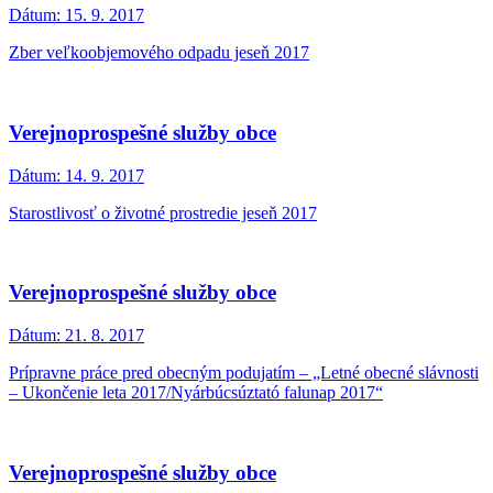
Dátum:
15. 9. 2017
Zber veľkoobjemového odpadu jeseň 2017
Verejnoprospešné služby obce
Dátum:
14. 9. 2017
Starostlivosť o životné prostredie jeseň 2017
Verejnoprospešné služby obce
Dátum:
21. 8. 2017
Prípravne práce pred obecným podujatím – „Letné obecné slávnosti
– Ukončenie leta 2017/Nyárbúcsúztató falunap 2017“
Verejnoprospešné služby obce