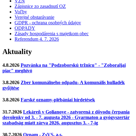
VZN
Zápisnice zo zasadnutí OZ
Voľby
Verejné obstarávanie
GDPR - ochrana osobných údajov
ODPADY
Zásady hospodárenia s majetkom obec
Referendum 4. 7. 2026
Aktuality
4.8.2026
Pozvánka na "Podzoborskú tržnicu" - "Zoboraljai
piac" meghívó
3.8.2026
Zber komunálneho odpadu- A komunális hulladék
gyűjtése
3.8.2026
Farské oznamy-plébániai hírdetések
31.7.2026
Lekáreň v Golianove - zatvorená z dôvodu čerpania
dovolenky od 3. - 7. augusta 2026 - Gyarmaton a gyógyszertár
szabadság miatt zárva 2026. augusztus 3. - 7-ig
30.7.2026
Oznam - ZsVS, a.s.