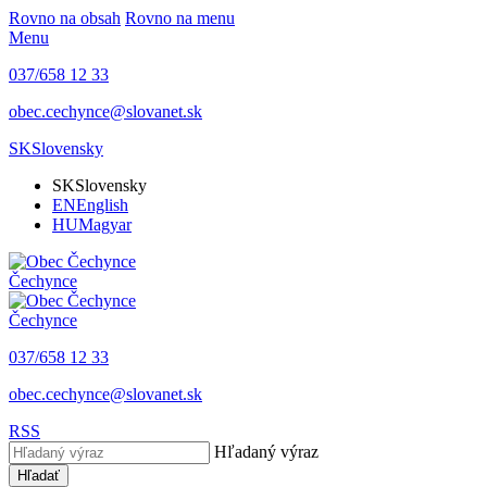
Rovno na obsah
Rovno na menu
Menu
037/658 12 33
obec.cechynce@slovanet.sk
SK
Slovensky
SK
Slovensky
EN
English
HU
Magyar
Čechynce
Čechynce
037/658 12 33
obec.cechynce@slovanet.sk
RSS
Hľadaný výraz
Hľadať