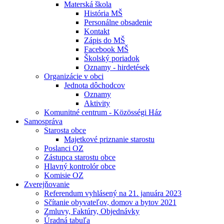
Materská škola
História MŠ
Personálne obsadenie
Kontakt
Zápis do MŠ
Facebook MŠ
Školský poriadok
Oznamy - hirdetések
Organizácie v obci
Jednota dôchodcov
Oznamy
Aktivity
Komunitné centrum - Közösségi Ház
Samospráva
Starosta obce
Majetkové priznanie starostu
Poslanci OZ
Zástupca starostu obce
Hlavný kontrolór obce
Komisie OZ
Zverejňovanie
Referendum vyhlásený na 21. januára 2023
Sčítanie obyvateľov, domov a bytov 2021
Zmluvy, Faktúry, Objednávky
Úradná tabuľa