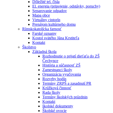
Dôležité tel. čísla
El. energia (pripojenie, odstávky, poruchy)
Separovanie odpadov
Mapa obce
Virtuálny cintorín
Prenájom kultúrneho domu
Rímskokatolícka farnosť
Farské oznamy
Kostol svätého Jána Krstiteľa
Kontakt
Školstvo
Základná škola
Rozhodnutie o prijatí dieťaťa do ZŠ
Čechynce
História a súčasnosť ZŠ
Zamestnanci školy
Organizácia vyučovania
Rozvrhy hodín
Termíny ZRPŠ a zasadnutí PR
Krúžková činnosť
Rada školy
Termíny školských prázdnin
Kontakt
školské dokumenty
Školské ovocie