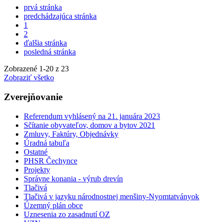
prvá stránka
predchádzajúca stránka
1
2
ďalšia stránka
posledná stránka
Zobrazené
1
-
20
z 23
Zobraziť všetko
Zverejňovanie
Referendum vyhlásený na 21. januára 2023
Sčítanie obyvateľov, domov a bytov 2021
Zmluvy, Faktúry, Objednávky
Úradná tabuľa
Ostatné
PHSR Čechynce
Projekty
Správne konania - výrub drevín
Tlačivá
Tlačivá v jazyku národnostnej menšiny-Nyomtatványok
Územný plán obce
Uznesenia zo zasadnutí OZ