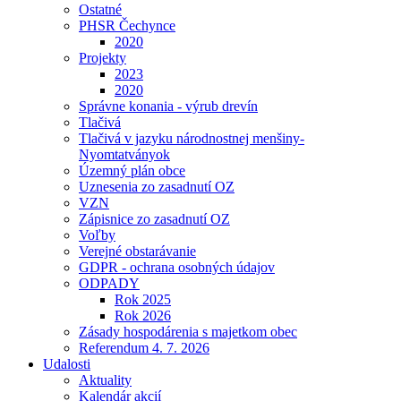
Ostatné
PHSR Čechynce
2020
Projekty
2023
2020
Správne konania - výrub drevín
Tlačivá
Tlačivá v jazyku národnostnej menšiny-
Nyomtatványok
Územný plán obce
Uznesenia zo zasadnutí OZ
VZN
Zápisnice zo zasadnutí OZ
Voľby
Verejné obstarávanie
GDPR - ochrana osobných údajov
ODPADY
Rok 2025
Rok 2026
Zásady hospodárenia s majetkom obec
Referendum 4. 7. 2026
Udalosti
Aktuality
Kalendár akcií