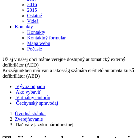
2016
2015
Ostatné
Videá
Kontakty
Kontakty
Kontaktný formulár
Mapa webu
Počasie
Už aj v našej obci máme verejne dostupný automatický externý
defibrilátor (AED)
Községünkben már van a lakosság számára elérhető automata külső
defibrillátor (AED)
Vývoz odpadu
Ako vybaviť
Virtuálny cintorín
Čechynský spravodaj
Úvodná stránka
Zverejňovanie
Tlačivá v jazyku národnostnej...