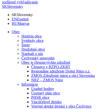
rozšírené vyhľadávanie
SK
Slovensky
SK
Slovensky
EN
English
HU
Magyar
Obec
História obce
Symboly obce
Šport
Družobné obce
Napísali o nás
Čechynský spravodaj
Obec je členom týchto združení
Členstvo v RZPO-ZKRT
Regionálne združenie Dolná Nitra o.z.
ZMOS-Združenie miest a obcí Slovenska
NRZ – ZMOS Nitra
Informácie
Úradné hodiny
Územný plán obce
PHSR obce
Viacúčelové ihrisko
Verejné detské ihriská v obci Čechynce