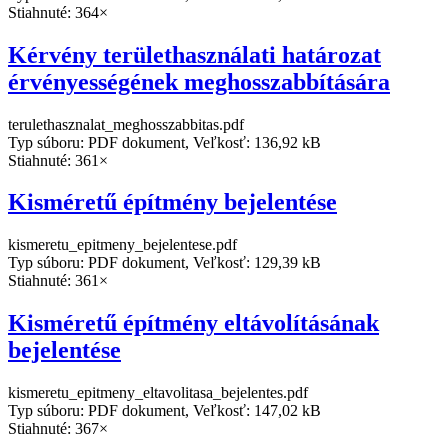
Stiahnuté: 364×
Kérvény területhasználati határozat
érvényességének meghosszabbítására
terulethasznalat_meghosszabbitas.pdf
Typ súboru: PDF dokument, Veľkosť: 136,92 kB
Stiahnuté: 361×
Kisméretű építmény bejelentése
kismeretu_epitmeny_bejelentese.pdf
Typ súboru: PDF dokument, Veľkosť: 129,39 kB
Stiahnuté: 361×
Kisméretű építmény eltávolításának
bejelentése
kismeretu_epitmeny_eltavolitasa_bejelentes.pdf
Typ súboru: PDF dokument, Veľkosť: 147,02 kB
Stiahnuté: 367×