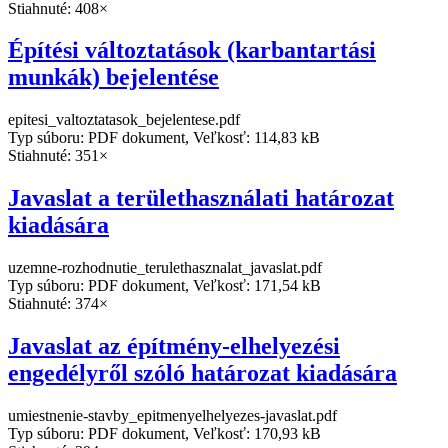
Stiahnuté: 408×
Építési változtatások (karbantartási
munkák) bejelentése
epitesi_valtoztatasok_bejelentese.pdf
Typ súboru: PDF dokument, Veľkosť: 114,83 kB
Stiahnuté: 351×
Javaslat a területhasználati határozat
kiadására
uzemne-rozhodnutie_terulethasznalat_javaslat.pdf
Typ súboru: PDF dokument, Veľkosť: 171,54 kB
Stiahnuté: 374×
Javaslat az építmény-elhelyezési
engedélyről szóló határozat kiadására
umiestnenie-stavby_epitmenyelhelyezes-javaslat.pdf
Typ súboru: PDF dokument, Veľkosť: 170,93 kB