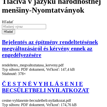
Tlačivá v jazyku národnostnej
menšiny-Nyomtatványok
Hľadať
Hľadať
Bejelentés az építmény rendeltetésének
megváltozásáról és kérvény ennek az
engedélyezésére
rendeltetes_megvaltoztatasa_kerveny.pdf
Typ súboru: PDF dokument, Veľkosť: 147,4 kB
Stiahnuté: 378×
Č E S T N É V Y H L Á S E N I E
BECSÜLETBELI NYILATKOZAT
cestne-vyhlasenie-becsuletbeli-nyilatkozat.pdf
Typ súboru: PDF dokument, Veľkosť: 174,76 kB