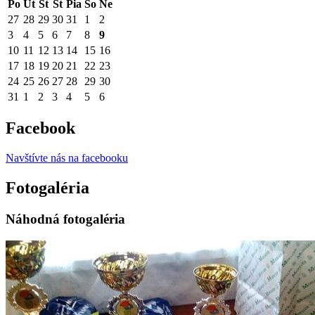
Po
Ut
St
Št
Pia
So
Ne
27
28
29
30
31
1
2
3
4
5
6
7
8
9
10
11
12
13
14
15
16
17
18
19
20
21
22
23
24
25
26
27
28
29
30
31
1
2
3
4
5
6
Facebook
Navštívte nás na facebooku
Fotogaléria
Náhodná fotogaléria