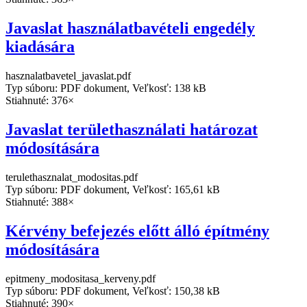
Javaslat használatbavételi engedély
kiadására
hasznalatbavetel_javaslat.pdf
Typ súboru: PDF dokument, Veľkosť: 138 kB
Stiahnuté: 376×
Javaslat területhasználati határozat
módosítására
terulethasznalat_modositas.pdf
Typ súboru: PDF dokument, Veľkosť: 165,61 kB
Stiahnuté: 388×
Kérvény befejezés előtt álló építmény
módosítására
epitmeny_modositasa_kerveny.pdf
Typ súboru: PDF dokument, Veľkosť: 150,38 kB
Stiahnuté: 390×