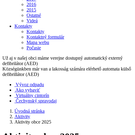
2016
2015
Ostatné
Videá
Kontakty
Kontakty
Kontaktný formulár
Mapa webu
Počasie
Už aj v našej obci máme verejne dostupný automatický externý
defibrilátor (AED)
Községünkben már van a lakosság számára elérhető automata külső
defibrillátor (AED)
Vývoz odpadu
Ako vybaviť
Virtuálny cintorín
Čechynský spravodaj
Úvodná stránka
Aktivity
Aktivity obce 2025