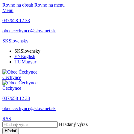
Rovno na obsah
Rovno na menu
Menu
037/658 12 33
obec.cechynce@slovanet.sk
SK
Slovensky
SK
Slovensky
EN
English
HU
Magyar
Čechynce
Čechynce
037/658 12 33
obec.cechynce@slovanet.sk
RSS
Hľadaný výraz
Hľadať