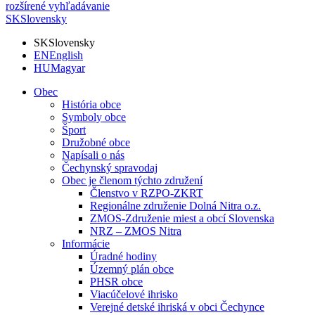
rozšírené vyhľadávanie
SK
Slovensky
SK
Slovensky
EN
English
HU
Magyar
Obec
História obce
Symboly obce
Šport
Družobné obce
Napísali o nás
Čechynský spravodaj
Obec je členom týchto združení
Členstvo v RZPO-ZKRT
Regionálne združenie Dolná Nitra o.z.
ZMOS-Združenie miest a obcí Slovenska
NRZ – ZMOS Nitra
Informácie
Úradné hodiny
Územný plán obce
PHSR obce
Viacúčelové ihrisko
Verejné detské ihriská v obci Čechynce