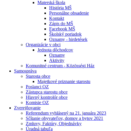
Materská škola
História MŠ
Personálne obsadenie
Kontakt
Zápis do MŠ
Facebook MŠ
Školský poriadok
Oznamy - hirdetések
Organizácie v obci
Jednota dôchodcov
Oznamy
Aktivity
Komunitné centrum - Közösségi Ház
Samospráva
Starosta obce
Majetkové priznanie starostu
Poslanci OZ
Zástupca starostu obce
Hlavný kontrolór obce
Komisie OZ
Zverejňovanie
Referendum vyhlásený na 21. januára 2023
Sčítanie obyvateľov, domov a bytov 2021
Zmluvy, Faktúry, Objednávky
Úradná tabuľa