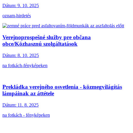
Dátum:
9. 10. 2025
oznam-hirdetés
Verejnoprospešné služby pre občana
obce/Közhasznú szolgáltatások
Dátum:
8. 10. 2025
na fotkách-fényképeken
Prekládka verejného osvetlenia - közmegvilágítás
lámpáinak az áttétele
Dátum:
11. 8. 2025
na fotkách - fényképeken