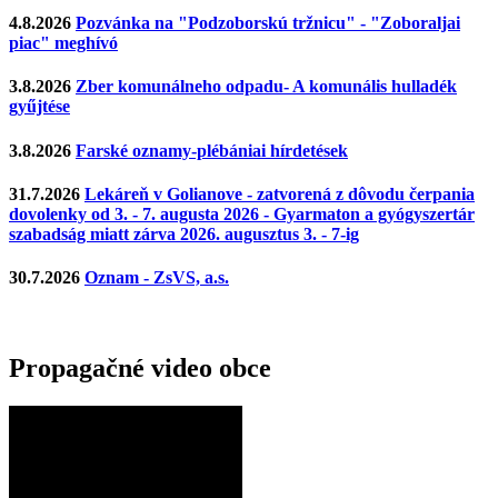
4.8.2026
Pozvánka na "Podzoborskú tržnicu" - "Zoboraljai
piac" meghívó
3.8.2026
Zber komunálneho odpadu- A komunális hulladék
gyűjtése
3.8.2026
Farské oznamy-plébániai hírdetések
31.7.2026
Lekáreň v Golianove - zatvorená z dôvodu čerpania
dovolenky od 3. - 7. augusta 2026 - Gyarmaton a gyógyszertár
szabadság miatt zárva 2026. augusztus 3. - 7-ig
30.7.2026
Oznam - ZsVS, a.s.
Propagačné video obce