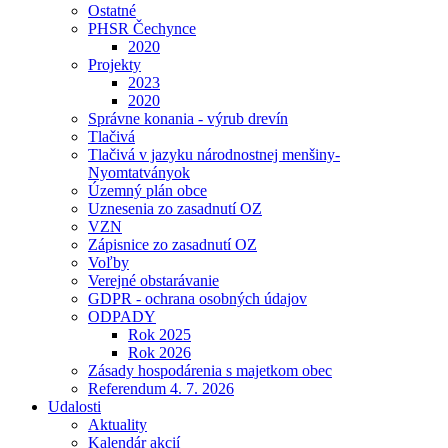
Ostatné
PHSR Čechynce
2020
Projekty
2023
2020
Správne konania - výrub drevín
Tlačivá
Tlačivá v jazyku národnostnej menšiny-
Nyomtatványok
Územný plán obce
Uznesenia zo zasadnutí OZ
VZN
Zápisnice zo zasadnutí OZ
Voľby
Verejné obstarávanie
GDPR - ochrana osobných údajov
ODPADY
Rok 2025
Rok 2026
Zásady hospodárenia s majetkom obec
Referendum 4. 7. 2026
Udalosti
Aktuality
Kalendár akcií