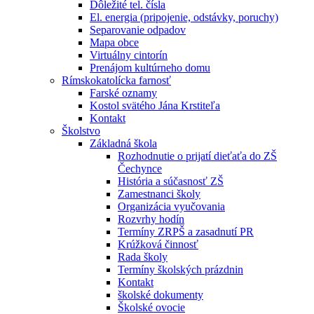
Dôležité tel. čísla
El. energia (pripojenie, odstávky, poruchy)
Separovanie odpadov
Mapa obce
Virtuálny cintorín
Prenájom kultúrneho domu
Rímskokatolícka farnosť
Farské oznamy
Kostol svätého Jána Krstiteľa
Kontakt
Školstvo
Základná škola
Rozhodnutie o prijatí dieťaťa do ZŠ
Čechynce
História a súčasnosť ZŠ
Zamestnanci školy
Organizácia vyučovania
Rozvrhy hodín
Termíny ZRPŠ a zasadnutí PR
Krúžková činnosť
Rada školy
Termíny školských prázdnin
Kontakt
školské dokumenty
Školské ovocie