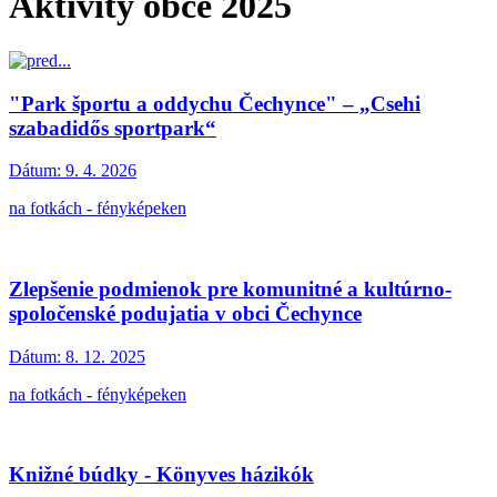
Aktivity obce 2025
"Park športu a oddychu Čechynce" – „Csehi
szabadidős sportpark“
Dátum:
9. 4. 2026
na fotkách - fényképeken
Zlepšenie podmienok pre komunitné a kultúrno-
spoločenské podujatia v obci Čechynce
Dátum:
8. 12. 2025
na fotkách - fényképeken
Knižné búdky - Könyves házikók