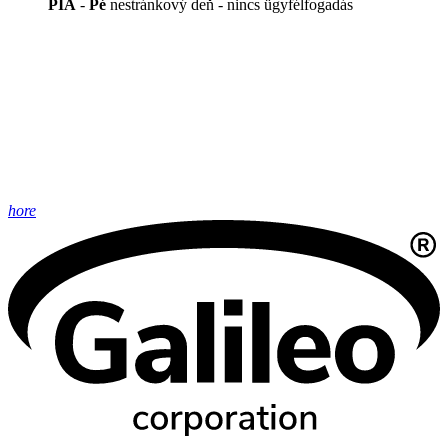
PIA
-
Pé
nestránkový deň - nincs ügyfélfogadás
hore