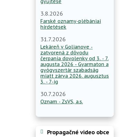
gyűjtése
3.8.2026
Farské oznamy-plébániai
hírdetések
31.7.2026
Lekáreň v Golianove -
zatvorená z dôvodu
čerpania dovolenky od 3. - 7.
augusta 2026 - Gyarmaton a
gyógyszertár szabadság
miatt zárva 2026. augusztus
3. - 7-ig
30.7.2026
Oznam - ZsVS, a.s.
Propagačné video obce