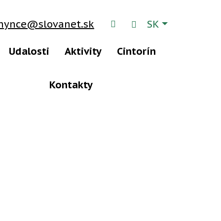
Slovensky
chynce@slovanet.sk
SK
RSS
Hľadať
Udalosti
Aktivity
Cintorín
Kontakty