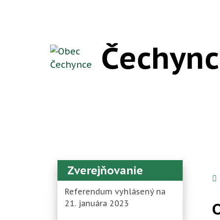
Rovno na obsah
Rovno na menu
Čechync
Zverejňovanie
Referendum vyhlásený na
21. januára 2023