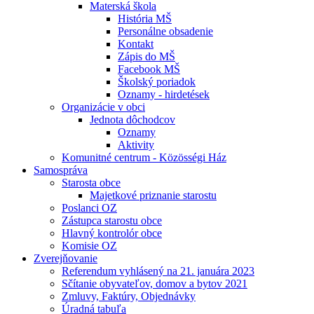
Materská škola
História MŠ
Personálne obsadenie
Kontakt
Zápis do MŠ
Facebook MŠ
Školský poriadok
Oznamy - hirdetések
Organizácie v obci
Jednota dôchodcov
Oznamy
Aktivity
Komunitné centrum - Közösségi Ház
Samospráva
Starosta obce
Majetkové priznanie starostu
Poslanci OZ
Zástupca starostu obce
Hlavný kontrolór obce
Komisie OZ
Zverejňovanie
Referendum vyhlásený na 21. januára 2023
Sčítanie obyvateľov, domov a bytov 2021
Zmluvy, Faktúry, Objednávky
Úradná tabuľa