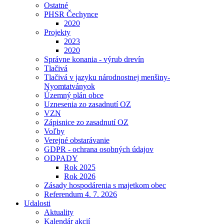
Ostatné
PHSR Čechynce
2020
Projekty
2023
2020
Správne konania - výrub drevín
Tlačivá
Tlačivá v jazyku národnostnej menšiny-
Nyomtatványok
Územný plán obce
Uznesenia zo zasadnutí OZ
VZN
Zápisnice zo zasadnutí OZ
Voľby
Verejné obstarávanie
GDPR - ochrana osobných údajov
ODPADY
Rok 2025
Rok 2026
Zásady hospodárenia s majetkom obec
Referendum 4. 7. 2026
Udalosti
Aktuality
Kalendár akcií