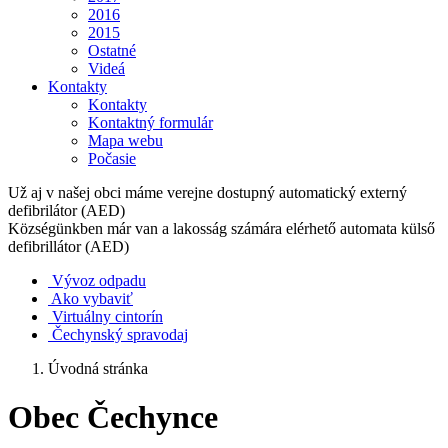
2016
2015
Ostatné
Videá
Kontakty
Kontakty
Kontaktný formulár
Mapa webu
Počasie
Už aj v našej obci máme verejne dostupný automatický externý
defibrilátor (AED)
Községünkben már van a lakosság számára elérhető automata külső
defibrillátor (AED)
Vývoz odpadu
Ako vybaviť
Virtuálny cintorín
Čechynský spravodaj
Úvodná stránka
Obec Čechynce