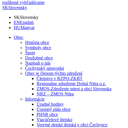
rozšírené vyhľadávanie
SK
Slovensky
SK
Slovensky
EN
English
HU
Magyar
Obec
História obce
Symboly obce
Šport
Družobné obce
Napísali o nás
Čechynský spravodaj
Obec je členom týchto združení
Členstvo v RZPO-ZKRT
Regionálne združenie Dolná Nitra o.z.
ZMOS-Združenie miest a obcí Slovenska
NRZ – ZMOS Nitra
Informácie
Úradné hodiny
Územný plán obce
PHSR obce
Viacúčelové ihrisko
Verejné detské ihriská v obci Čechynce