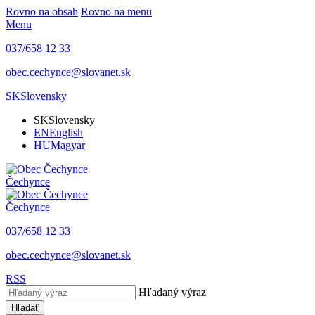
Rovno na obsah
Rovno na menu
Menu
037/658 12 33
obec.cechynce@slovanet.sk
SK
Slovensky
SK
Slovensky
EN
English
HU
Magyar
Čechynce
Čechynce
037/658 12 33
obec.cechynce@slovanet.sk
RSS
Hľadaný výraz
Hľadať