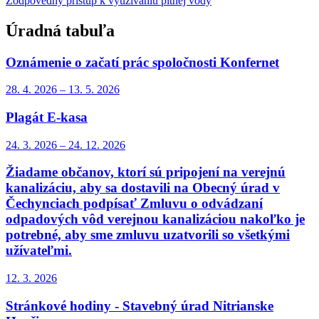
Zodpovedný prístup k využívaniu pitnej vody
Úradná tabuľa
Oznámenie o začatí prác spoločnosti Konfernet
28. 4.
2026
–
13. 5.
2026
Plagát E-kasa
24. 3.
2026
–
24. 12.
2026
Žiadame občanov, ktorí sú pripojení na verejnú
kanalizáciu, aby sa dostavili na Obecný úrad v
Čechynciach podpísať Zmluvu o odvádzaní
odpadových vôd verejnou kanalizáciou nakoľko je
potrebné, aby sme zmluvu uzatvorili so všetkými
užívateľmi.
12. 3.
2026
Stránkové hodiny - Stavebný úrad Nitrianske