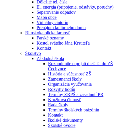
Dôležité tel. čísla
El. energia (pripojenie, odstávky, poruchy)
Separovanie odpadov
Mapa obce
Virtuálny cintorín
Prenájom kultúrneho domu
Rímskokatolícka farnosť
Farské oznamy
Kostol svätého Jána Krstiteľa
Kontakt
Školstvo
Základná škola
Rozhodnutie o prijatí dieťaťa do ZŠ
Čechynce
História a súčasnosť ZŠ
Zamestnanci školy
Organizácia vyučovania
Rozvrhy hodín
Termíny ZRPŠ a zasadnutí PR
Krúžková činnosť
Rada školy
Termíny školských prázdnin
Kontakt
školské dokumenty
Školské ovocie