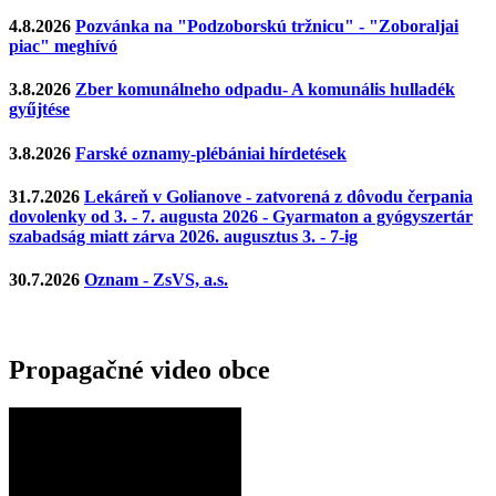
4.8.2026
Pozvánka na "Podzoborskú tržnicu" - "Zoboraljai
piac" meghívó
3.8.2026
Zber komunálneho odpadu- A komunális hulladék
gyűjtése
3.8.2026
Farské oznamy-plébániai hírdetések
31.7.2026
Lekáreň v Golianove - zatvorená z dôvodu čerpania
dovolenky od 3. - 7. augusta 2026 - Gyarmaton a gyógyszertár
szabadság miatt zárva 2026. augusztus 3. - 7-ig
30.7.2026
Oznam - ZsVS, a.s.
Propagačné video obce