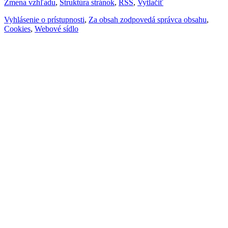
Zmena vzhľadu
,
Štruktúra stránok
,
RSS
,
Vytlačiť
Vyhlásenie o prístupnosti
,
Za obsah zodpovedá správca obsahu
,
Cookies
,
Webové sídlo