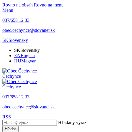
Rovno na obsah
Rovno na menu
Menu
037/658 12 33
obec.cechynce@slovanet.sk
SK
Slovensky
SK
Slovensky
EN
English
HU
Magyar
Čechynce
Čechynce
037/658 12 33
obec.cechynce@slovanet.sk
RSS
Hľadaný výraz
Hľadať