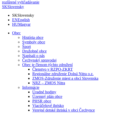
rozšírené vyhľadávanie
SK
Slovensky
SK
Slovensky
EN
English
HU
Magyar
Obec
História obce
Symboly obce
Šport
Družobné obce
Napísali o nás
Čechynský spravodaj
Obec je členom týchto združení
Členstvo v RZPO-ZKRT
Regionálne združenie Dolná Nitra o.z.
ZMOS-Združenie miest a obcí Slovenska
NRZ – ZMOS Nitra
Informácie
Úradné hodiny
Územný plán obce
PHSR obce
Viacúčelové ihrisko
Verejné detské ihriská v obci Čechynce