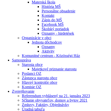
Materská škola
História MŠ
Personálne obsadenie
Kontakt
Zápis do MŠ
Facebook MŠ
Školský poriadok
Oznamy - hirdetések
Organizácie v obci
Jednota dôchodcov
Oznamy
Aktivity
Komunitné centrum - Közösségi Ház
Samospráva
Starosta obce
Majetkové priznanie starostu
Poslanci OZ
Zástupca starostu obce
Hlavný kontrolór obce
Komisie OZ
Zverejňovanie
Referendum vyhlásený na 21. januára 2023
Sčítanie obyvateľov, domov a bytov 2021
Zmluvy, Faktúry, Objednávky
Úradná tabuľa