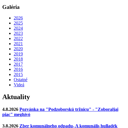
Galéria
2026
2025
2024
2023
2022
2021
2020
2019
2018
2017
2016
2015
Ostatné
Videá
Aktuality
4.8.2026
Pozvánka na "Podzoborskú tržnicu" - "Zoboraljai
piac" meghívó
3.8.2026
Zber komunálneho odpadu- A komunális hulladék