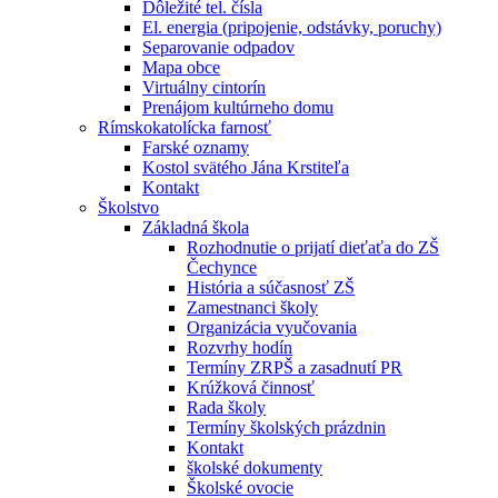
Dôležité tel. čísla
El. energia (pripojenie, odstávky, poruchy)
Separovanie odpadov
Mapa obce
Virtuálny cintorín
Prenájom kultúrneho domu
Rímskokatolícka farnosť
Farské oznamy
Kostol svätého Jána Krstiteľa
Kontakt
Školstvo
Základná škola
Rozhodnutie o prijatí dieťaťa do ZŠ
Čechynce
História a súčasnosť ZŠ
Zamestnanci školy
Organizácia vyučovania
Rozvrhy hodín
Termíny ZRPŠ a zasadnutí PR
Krúžková činnosť
Rada školy
Termíny školských prázdnin
Kontakt
školské dokumenty
Školské ovocie