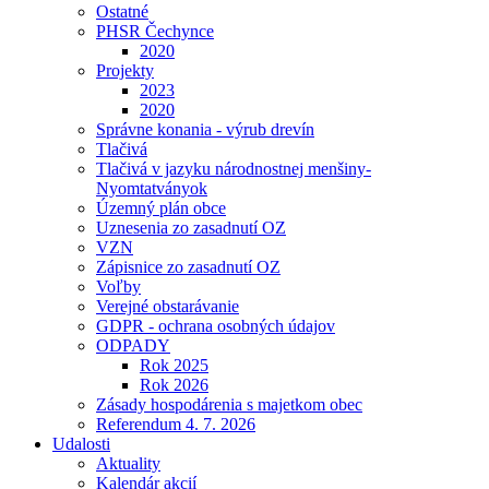
Ostatné
PHSR Čechynce
2020
Projekty
2023
2020
Správne konania - výrub drevín
Tlačivá
Tlačivá v jazyku národnostnej menšiny-
Nyomtatványok
Územný plán obce
Uznesenia zo zasadnutí OZ
VZN
Zápisnice zo zasadnutí OZ
Voľby
Verejné obstarávanie
GDPR - ochrana osobných údajov
ODPADY
Rok 2025
Rok 2026
Zásady hospodárenia s majetkom obec
Referendum 4. 7. 2026
Udalosti
Aktuality
Kalendár akcií