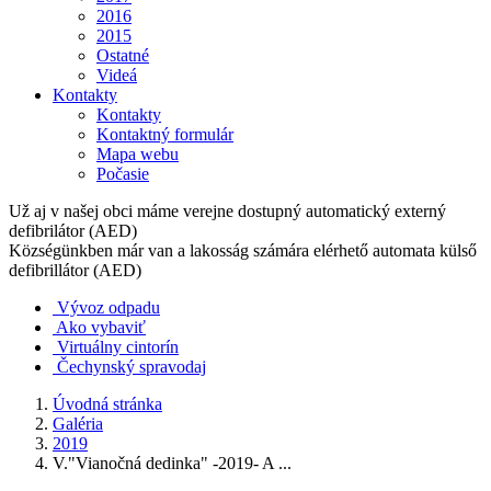
2016
2015
Ostatné
Videá
Kontakty
Kontakty
Kontaktný formulár
Mapa webu
Počasie
Už aj v našej obci máme verejne dostupný automatický externý
defibrilátor (AED)
Községünkben már van a lakosság számára elérhető automata külső
defibrillátor (AED)
Vývoz odpadu
Ako vybaviť
Virtuálny cintorín
Čechynský spravodaj
Úvodná stránka
Galéria
2019
V."Vianočná dedinka" -2019- A ...