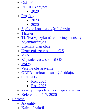
Ostatné
PHSR Čechynce
2020
Projekty
2023
2020
Správne konania - výrub drevín
Tlačivá
Tlačivá v jazyku národnostnej menšiny-
Nyomtatványok
Územný plán obce
Uznesenia zo zasadnutí OZ
VZN
Zápisnice zo zasadnutí OZ
Voľby
Verejné obstarávanie
GDPR - ochrana osobných údajov
ODPADY
Rok 2025
Rok 2026
Zásady hospodárenia s majetkom obec
Referendum 4. 7. 2026
Udalosti
Aktuality
Kalendár akcií