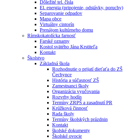
Dôležité tel. čísla
El. energia (pripojenie, odstávky, poruchy)
Separovanie odpadov
Mapa obce
Virtuálny cintorín
Prenájom kultúrneho domu
Rímskokatolícka farnosť
Farské oznamy
Kostol svätého Jána Krstiteľa
Kontakt
Školstvo
Základná škola
Rozhodnutie o prijatí dieťaťa do ZŠ
Čechynce
História a súčasnosť ZŠ
Zamestnanci školy
Organizácia vyučovania
Rozvrhy hodín
Termíny ZRPŠ a zasadnutí PR
Krúžková činnosť
Rada školy
Termíny školských prázdnin
Kontakt
školské dokumenty
Školské ovocie