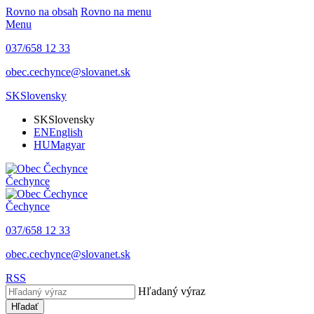
Rovno na obsah
Rovno na menu
Menu
037/658 12 33
obec.cechynce@slovanet.sk
SK
Slovensky
SK
Slovensky
EN
English
HU
Magyar
Čechynce
Čechynce
037/658 12 33
obec.cechynce@slovanet.sk
RSS
Hľadaný výraz
Hľadať