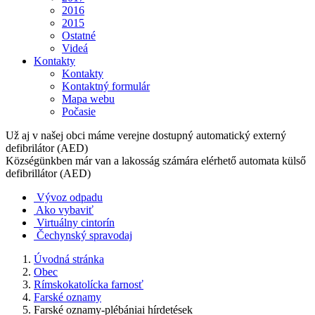
2016
2015
Ostatné
Videá
Kontakty
Kontakty
Kontaktný formulár
Mapa webu
Počasie
Už aj v našej obci máme verejne dostupný automatický externý
defibrilátor (AED)
Községünkben már van a lakosság számára elérhető automata külső
defibrillátor (AED)
Vývoz odpadu
Ako vybaviť
Virtuálny cintorín
Čechynský spravodaj
Úvodná stránka
Obec
Rímskokatolícka farnosť
Farské oznamy
Farské oznamy-plébániai hírdetések