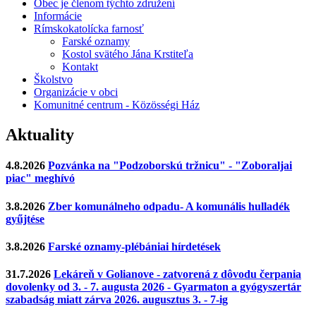
Obec je členom týchto združení
Informácie
Rímskokatolícka farnosť
Farské oznamy
Kostol svätého Jána Krstiteľa
Kontakt
Školstvo
Organizácie v obci
Komunitné centrum - Közösségi Ház
Aktuality
4.8.2026
Pozvánka na "Podzoborskú tržnicu" - "Zoboraljai
piac" meghívó
3.8.2026
Zber komunálneho odpadu- A komunális hulladék
gyűjtése
3.8.2026
Farské oznamy-plébániai hírdetések
31.7.2026
Lekáreň v Golianove - zatvorená z dôvodu čerpania
dovolenky od 3. - 7. augusta 2026 - Gyarmaton a gyógyszertár
szabadság miatt zárva 2026. augusztus 3. - 7-ig