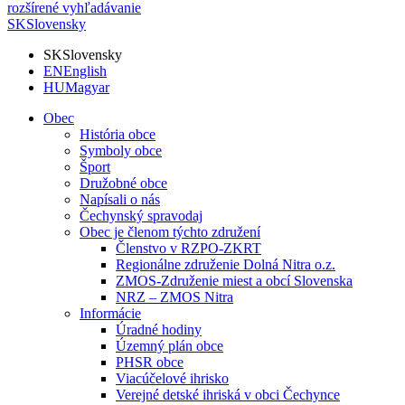
rozšírené vyhľadávanie
SK
Slovensky
SK
Slovensky
EN
English
HU
Magyar
Obec
História obce
Symboly obce
Šport
Družobné obce
Napísali o nás
Čechynský spravodaj
Obec je členom týchto združení
Členstvo v RZPO-ZKRT
Regionálne združenie Dolná Nitra o.z.
ZMOS-Združenie miest a obcí Slovenska
NRZ – ZMOS Nitra
Informácie
Úradné hodiny
Územný plán obce
PHSR obce
Viacúčelové ihrisko
Verejné detské ihriská v obci Čechynce