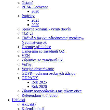
Ostatné
PHSR Čechynce
2020
Projekty
2023
2020
Správne konania - výrub drevín
Tlačivá
Tlačivá v jazyku národnostnej menšiny-
Nyomtatványok
Územný plán obce
Uznesenia zo zasadnutí OZ
VZN
Zápisnice zo zasadnutí OZ
Voľby
Verejné obstarávanie
GDPR - ochrana osobných údajov
ODPADY
Rok 2025
Rok 2026
Zásady hospodárenia s majetkom obec
Referendum 4. 7. 2026
Udalosti
Aktuality
Kalendár akcií