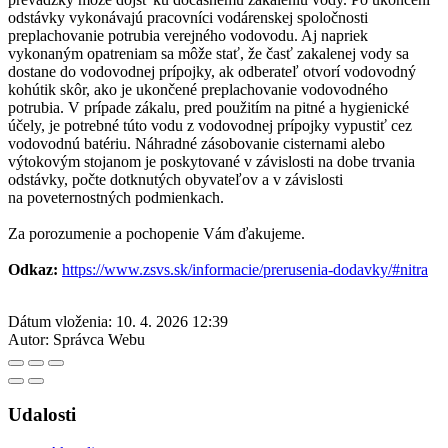
odstávky vykonávajú pracovníci vodárenskej spoločnosti
preplachovanie potrubia verejného vodovodu. Aj napriek
vykonaným opatreniam sa môže stať, že časť zakalenej vody sa
dostane do vodovodnej prípojky, ak odberateľ otvorí vodovodný
kohútik skôr, ako je ukončené preplachovanie vodovodného
potrubia. V prípade zákalu, pred použitím na pitné a hygienické
účely, je potrebné túto vodu z vodovodnej prípojky vypustiť cez
vodovodnú batériu. Náhradné zásobovanie cisternami alebo
výtokovým stojanom je poskytované v závislosti na dobe trvania
odstávky, počte dotknutých obyvateľov a v závislosti
na poveternostných podmienkach.
Za porozumenie a pochopenie Vám ďakujeme.
Odkaz:
https://www.zsvs.sk/informacie/prerusenia-dodavky/#nitra
Dátum vloženia:
10. 4. 2026 12:39
Autor:
Správca Webu
Udalosti