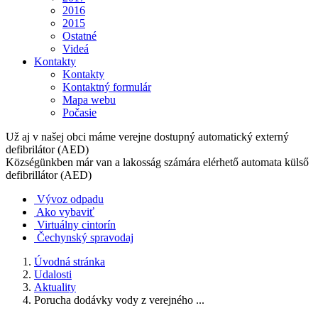
2016
2015
Ostatné
Videá
Kontakty
Kontakty
Kontaktný formulár
Mapa webu
Počasie
Už aj v našej obci máme verejne dostupný automatický externý
defibrilátor (AED)
Községünkben már van a lakosság számára elérhető automata külső
defibrillátor (AED)
Vývoz odpadu
Ako vybaviť
Virtuálny cintorín
Čechynský spravodaj
Úvodná stránka
Udalosti
Aktuality
Porucha dodávky vody z verejného ...