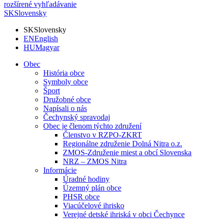
rozšírené vyhľadávanie
SK
Slovensky
SK
Slovensky
EN
English
HU
Magyar
Obec
História obce
Symboly obce
Šport
Družobné obce
Napísali o nás
Čechynský spravodaj
Obec je členom týchto združení
Členstvo v RZPO-ZKRT
Regionálne združenie Dolná Nitra o.z.
ZMOS-Združenie miest a obcí Slovenska
NRZ – ZMOS Nitra
Informácie
Úradné hodiny
Územný plán obce
PHSR obce
Viacúčelové ihrisko
Verejné detské ihriská v obci Čechynce