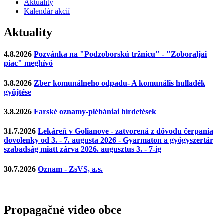
Aktuality
Kalendár akcií
Aktuality
4.8.2026
Pozvánka na "Podzoborskú tržnicu" - "Zoboraljai
piac" meghívó
3.8.2026
Zber komunálneho odpadu- A komunális hulladék
gyűjtése
3.8.2026
Farské oznamy-plébániai hírdetések
31.7.2026
Lekáreň v Golianove - zatvorená z dôvodu čerpania
dovolenky od 3. - 7. augusta 2026 - Gyarmaton a gyógyszertár
szabadság miatt zárva 2026. augusztus 3. - 7-ig
30.7.2026
Oznam - ZsVS, a.s.
Propagačné video obce