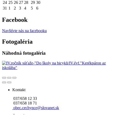
24
25
26
27
28
29
30
31
1
2
3
4
5
6
Facebook
Navštívte nás na facebooku
Fotogaléria
Náhodná fotogaléria
Kontakt
037/658 12 33
037/658 18 71
obec.cechynce@slovanet.sk