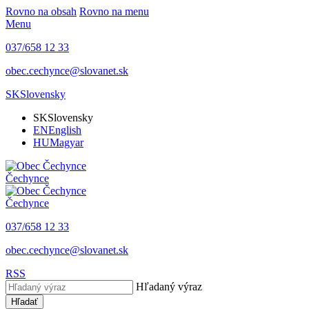
Rovno na obsah
Rovno na menu
Menu
037/658 12 33
obec.cechynce@slovanet.sk
SK
Slovensky
SK
Slovensky
EN
English
HU
Magyar
Čechynce
Čechynce
037/658 12 33
obec.cechynce@slovanet.sk
RSS
Hľadaný výraz
Hľadať