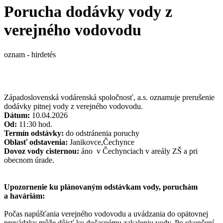
Porucha dodávky vody z
verejného vodovodu
oznam - hirdetés
Západoslovenská vodárenská spoločnosť, a.s. oznamuje prerušenie
dodávky pitnej vody z verejného vodovodu.
Dátum:
10.04.2026
Od:
11:30 hod.
Termín odstávky:
do odstránenia poruchy
Oblasť odstavenia:
Janikovce,Čechynce
Dovoz vody cisternou:
áno
v Čechynciach v areály ZŠ a pri 
obecnom úrade.
Upozornenie ku plánovaným odstávkam vody, poruchám
a haváriám:
Počas napúšťania verejného vodovodu a uvádzania do opätovnej
prevádzky môže dôjsť ku dočasnému zakaleniu vody. Po ukončení