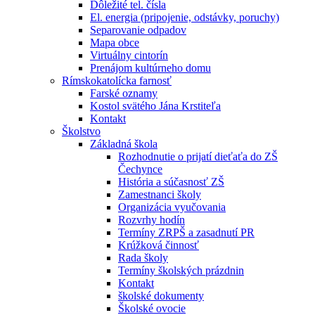
Dôležité tel. čísla
El. energia (pripojenie, odstávky, poruchy)
Separovanie odpadov
Mapa obce
Virtuálny cintorín
Prenájom kultúrneho domu
Rímskokatolícka farnosť
Farské oznamy
Kostol svätého Jána Krstiteľa
Kontakt
Školstvo
Základná škola
Rozhodnutie o prijatí dieťaťa do ZŠ
Čechynce
História a súčasnosť ZŠ
Zamestnanci školy
Organizácia vyučovania
Rozvrhy hodín
Termíny ZRPŠ a zasadnutí PR
Krúžková činnosť
Rada školy
Termíny školských prázdnin
Kontakt
školské dokumenty
Školské ovocie