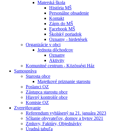
Materská škola
História MŠ
Personálne obsadenie
Kontakt
Zápis do MŠ
Facebook MŠ
Školský poriadok
Oznamy - hirdetések
Organizácie v obci
Jednota dôchodcov
Oznamy
Aktivity
Komunitné centrum - Közösségi Ház
Samospráva
Starosta obce
Majetkové priznanie starostu
Poslanci OZ
Zástupca starostu obce
Hlavný kontrolór obce
Komisie OZ
Zverejňovanie
Referendum vyhlásený na 21. januára 2023
Sčítanie obyvateľov, domov a bytov 2021
Zmluvy, Faktúry, Objednávky
Úradná tabuľa