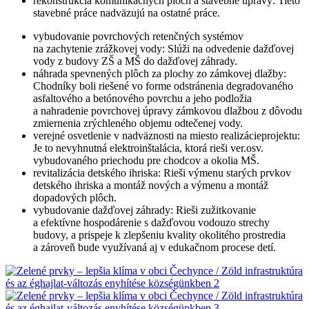
rekonštrukcia komunikačných plôch a stavebné úpravy: Tieto
stavebné práce nadväzujú na ostatné práce.
vybudovanie povrchových retenčných systémov
na zachytenie zrážkovej vody: Slúži na odvedenie dažďovej
vody z budovy ZŠ a MŠ do dažďovej záhrady.
náhrada spevnených plôch za plochy zo zámkovej dlažby:
Chodníky boli riešené vo forme odstránenia degradovaného
asfaltového a betónového povrchu a jeho podložia
a nahradenie povrchovej úpravy zámkovou dlažbou z dôvodu
zmiernenia zrýchleného objemu odtečenej vody.
verejné osvetlenie v nadväznosti na miesto realizácieprojektu:
Je to nevyhnutná elektroinštalácia, ktorá rieši ver.osv.
vybudovaného priechodu pre chodcov a okolia MŠ.
revitalizácia detského ihriska: Rieši výmenu starých prvkov
detského ihriska a montáž nových a výmenu a montáž
dopadových plôch.
vybudovanie dažďovej záhrady: Rieši zužitkovanie
a efektívne hospodárenie s dažďovou vodouzo strechy
budovy, a prispeje k zlepšeniu kvality okolitého prostredia
a zároveň bude využívaná aj v edukačnom procese detí.