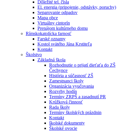
Dôležité tel. čísla
El. energia (pripojenie, odstávky, poruchy)
Separovanie odpadov
Mapa obce
Virtuálny cintorín
Prenájom kultúrneho domu
Rímskokatolícka farnosť
Farské oznamy
Kostol svätého Jána Krstiteľa
Kontakt
Školstvo
Základná škola
Rozhodnutie o prijatí dieťaťa do ZŠ
Čechynce
História a súčasnosť ZŠ
Zamestnanci školy
Organizácia vyučovania
Rozvrhy hodín
Termíny ZRPŠ a zasadnutí PR
Krúžková činnosť
Rada školy
Termíny školských prázdnin
Kontakt
školské dokumenty
Školské ovocie