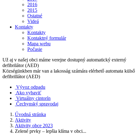
2016
2015
Ostatné
Videá
Kontakty
Kontakty
Kontaktný formulár
Mapa webu
Počasie
Už aj v našej obci máme verejne dostupný automatický externý
defibrilátor (AED)
Községünkben már van a lakosság számára elérhető automata külső
defibrillátor (AED)
Vývoz odpadu
Ako vybaviť
Virtuálny cintorín
Čechynský spravodaj
Úvodná stránka
Aktivity
Aktivity obce 2023
Zelené prvky – lepšia klíma v obci...