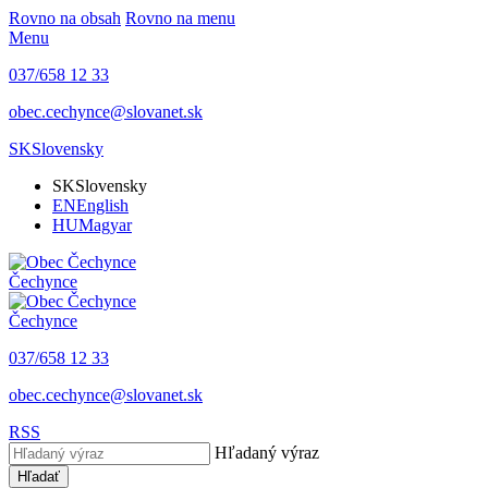
Rovno na obsah
Rovno na menu
Menu
037/658 12 33
obec.cechynce@slovanet.sk
SK
Slovensky
SK
Slovensky
EN
English
HU
Magyar
Čechynce
Čechynce
037/658 12 33
obec.cechynce@slovanet.sk
RSS
Hľadaný výraz
Hľadať