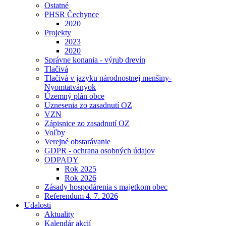
Ostatné
PHSR Čechynce
2020
Projekty
2023
2020
Správne konania - výrub drevín
Tlačivá
Tlačivá v jazyku národnostnej menšiny-
Nyomtatványok
Územný plán obce
Uznesenia zo zasadnutí OZ
VZN
Zápisnice zo zasadnutí OZ
Voľby
Verejné obstarávanie
GDPR - ochrana osobných údajov
ODPADY
Rok 2025
Rok 2026
Zásady hospodárenia s majetkom obec
Referendum 4. 7. 2026
Udalosti
Aktuality
Kalendár akcií