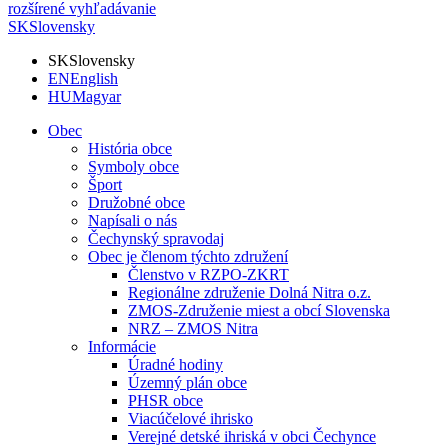
rozšírené vyhľadávanie
SK
Slovensky
SK
Slovensky
EN
English
HU
Magyar
Obec
História obce
Symboly obce
Šport
Družobné obce
Napísali o nás
Čechynský spravodaj
Obec je členom týchto združení
Členstvo v RZPO-ZKRT
Regionálne združenie Dolná Nitra o.z.
ZMOS-Združenie miest a obcí Slovenska
NRZ – ZMOS Nitra
Informácie
Úradné hodiny
Územný plán obce
PHSR obce
Viacúčelové ihrisko
Verejné detské ihriská v obci Čechynce