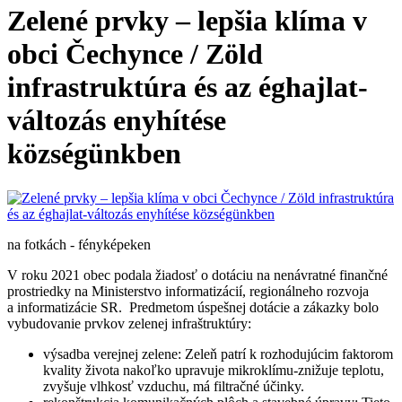
Zelené prvky – lepšia klíma v
obci Čechynce / Zöld
infrastruktúra és az éghajlat-
változás enyhítése
községünkben
na fotkách - fényképeken
V roku 2021 obec podala žiadosť o dotáciu na nenávratné finančné
prostriedky na Ministerstvo informatizácií, regionálneho rozvoja
a informatizácie SR. Predmetom úspešnej dotácie a zákazky bolo
vybudovanie prvkov zelenej infraštruktúry:
výsadba verejnej zelene: Zeleň patrí k rozhodujúcim faktorom
kvality života nakoľko upravuje mikroklímu-znižuje teplotu,
zvyšuje vlhkosť vzduchu, má filtračné účinky.