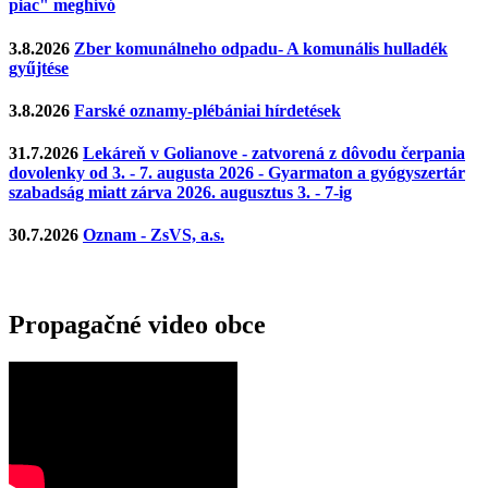
piac" meghívó
3.8.2026
Zber komunálneho odpadu- A komunális hulladék
gyűjtése
3.8.2026
Farské oznamy-plébániai hírdetések
31.7.2026
Lekáreň v Golianove - zatvorená z dôvodu čerpania
dovolenky od 3. - 7. augusta 2026 - Gyarmaton a gyógyszertár
szabadság miatt zárva 2026. augusztus 3. - 7-ig
30.7.2026
Oznam - ZsVS, a.s.
Propagačné video obce