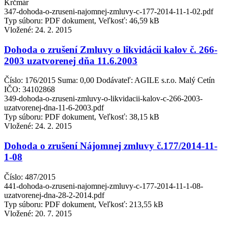
Krčmár
347-dohoda-o-zruseni-najomnej-zmluvy-c-177-2014-11-1-02.pdf
Typ súboru: PDF dokument, Veľkosť: 46,59 kB
Vložené:
24. 2. 2015
Dohoda o zrušení Zmluvy o likvidácii kalov č. 266-
2003 uzatvorenej dňa 11.6.2003
Číslo: 176/2015 Suma: 0,00 Dodávateľ: AGILE s.r.o. Malý Cetín
IČO: 34102868
349-dohoda-o-zruseni-zmluvy-o-likvidacii-kalov-c-266-2003-
uzatvorenej-dna-11-6-2003.pdf
Typ súboru: PDF dokument, Veľkosť: 38,15 kB
Vložené:
24. 2. 2015
Dohoda o zrušení Nájomnej zmluvy č.177/2014-11-
1-08
Číslo: 487/2015
441-dohoda-o-zruseni-najomnej-zmluvy-c-177-2014-11-1-08-
uzatvorenej-dna-28-2-2014.pdf
Typ súboru: PDF dokument, Veľkosť: 213,55 kB
Vložené:
20. 7. 2015