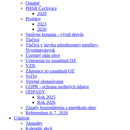
Ostatné
PHSR Čechynce
2020
Projekty
2023
2020
Správne konania - výrub drevín
Tlačivá
Tlačivá v jazyku národnostnej menšiny-
Nyomtatványok
Územný plán obce
Uznesenia zo zasadnutí OZ
VZN
Zápisnice zo zasadnutí OZ
Voľby
Verejné obstarávanie
GDPR - ochrana osobných údajov
ODPADY
Rok 2025
Rok 2026
Zásady hospodárenia s majetkom obec
Referendum 4. 7. 2026
Udalosti
Aktuality
Kalendár akcií