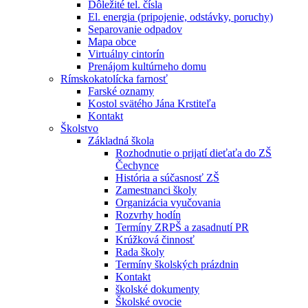
Dôležité tel. čísla
El. energia (pripojenie, odstávky, poruchy)
Separovanie odpadov
Mapa obce
Virtuálny cintorín
Prenájom kultúrneho domu
Rímskokatolícka farnosť
Farské oznamy
Kostol svätého Jána Krstiteľa
Kontakt
Školstvo
Základná škola
Rozhodnutie o prijatí dieťaťa do ZŠ
Čechynce
História a súčasnosť ZŠ
Zamestnanci školy
Organizácia vyučovania
Rozvrhy hodín
Termíny ZRPŠ a zasadnutí PR
Krúžková činnosť
Rada školy
Termíny školských prázdnin
Kontakt
školské dokumenty
Školské ovocie