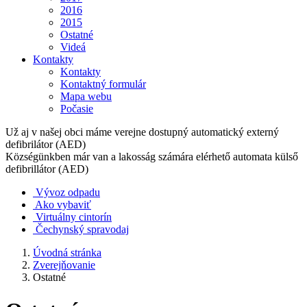
2016
2015
Ostatné
Videá
Kontakty
Kontakty
Kontaktný formulár
Mapa webu
Počasie
Už aj v našej obci máme verejne dostupný automatický externý
defibrilátor (AED)
Községünkben már van a lakosság számára elérhető automata külső
defibrillátor (AED)
Vývoz odpadu
Ako vybaviť
Virtuálny cintorín
Čechynský spravodaj
Úvodná stránka
Zverejňovanie
Ostatné