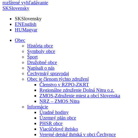
rozšírené vyhľadávanie
SK
Slovensky
SK
Slovensky
EN
English
HU
Magyar
Obec
História obce
Symboly obce
Šport
Družobné obce
Napísali o nás
Čechynský spravodaj
Obec je členom týchto združení
Členstvo v RZPO-ZKRT
Regionálne združenie Dolná Nitra o.z.
ZMOS-Združenie miest a obcí Slovenska
NRZ – ZMOS Nitra
Informácie
Úradné hodiny
Územný plán obce
PHSR obce
Viacúčelové ihrisko
Verejné detské ihriská v obci Čechynce