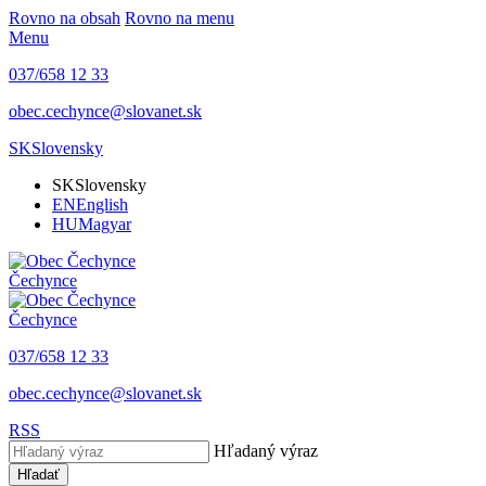
Rovno na obsah
Rovno na menu
Menu
037/658 12 33
obec.cechynce@slovanet.sk
SK
Slovensky
SK
Slovensky
EN
English
HU
Magyar
Čechynce
Čechynce
037/658 12 33
obec.cechynce@slovanet.sk
RSS
Hľadaný výraz
Hľadať