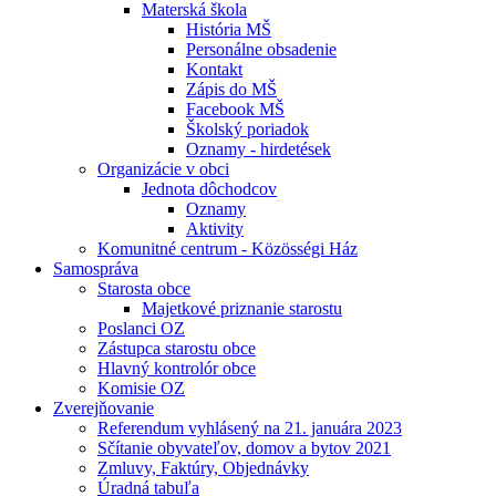
Materská škola
História MŠ
Personálne obsadenie
Kontakt
Zápis do MŠ
Facebook MŠ
Školský poriadok
Oznamy - hirdetések
Organizácie v obci
Jednota dôchodcov
Oznamy
Aktivity
Komunitné centrum - Közösségi Ház
Samospráva
Starosta obce
Majetkové priznanie starostu
Poslanci OZ
Zástupca starostu obce
Hlavný kontrolór obce
Komisie OZ
Zverejňovanie
Referendum vyhlásený na 21. januára 2023
Sčítanie obyvateľov, domov a bytov 2021
Zmluvy, Faktúry, Objednávky
Úradná tabuľa