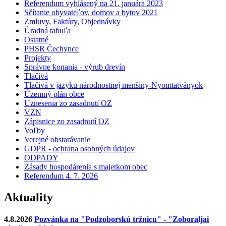
Referendum vyhlásený na 21. januára 2023
Sčítanie obyvateľov, domov a bytov 2021
Zmluvy, Faktúry, Objednávky
Úradná tabuľa
Ostatné
PHSR Čechynce
Projekty
Správne konania - výrub drevín
Tlačivá
Tlačivá v jazyku národnostnej menšiny-Nyomtatványok
Územný plán obce
Uznesenia zo zasadnutí OZ
VZN
Zápisnice zo zasadnutí OZ
Voľby
Verejné obstarávanie
GDPR - ochrana osobných údajov
ODPADY
Zásady hospodárenia s majetkom obec
Referendum 4. 7. 2026
Aktuality
4.8.2026
Pozvánka na "Podzoborskú tržnicu" - "Zoboraljai