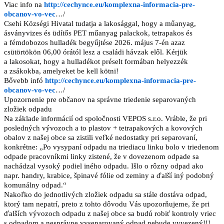
Viac info na
http://cechynce.eu/komplexna-informacia-pre-
obcanov-vo-vec
…/
Csehi Községi Hivatal tudatja a lakosággal, hogy a műanyag,
ásványvizes és üdítős PET műanyag palackok, tetrapakos és
a fémdobozos hulladék begyűjtése 2026. május 7-én azaz
csütörtökön 06,00 órától lesz a családi hávzak elől. Kérjük
a lakosokat, hogy a hulladékot préselt formában helyezzék
a zsákokba, amelyeket be kell kötni!
Bővebb infó
http://cechynce.eu/komplexna-informacia-pre-
obcanov-vo-vec
…/
Upozornenie pre občanov na správne triedenie separovaných
zložiek odpadu
Na základe informácií od spoločnosti VEPOS s.r.o. Vráble, že pri
posledných vývozoch a to plastov + tetrapakových a kovových
obalov z našej obce sa zistili veľké nedostatky pri separovaní,
konkrétne: „Po vysypaní odpadu na triediacu linku bolo v triedenom
odpade pracovníkmi linky zistené, že v dovezenom odpade sa
nachádzal vysoký podiel iného odpadu. Išlo o rôzny odpad ako
napr. handry, krabice, špinavé fólie od zeminy a ďalší iný podobný
komunálny odpad.“
Nakoľko do jednotlivých zložiek odpadu sa stále dostáva odpad,
ktorý tam nepatrí, preto z tohto dôvodu Vás upozorňujeme, že pri
ďalších vývozoch odpadu z našej obce sa budú robiť kontroly vriec
s odpadom a nesprávne vyseparovaný odpad nebude vyvezený!!!