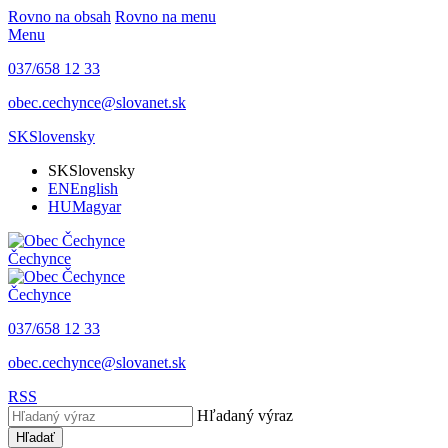
Rovno na obsah
Rovno na menu
Menu
037/658 12 33
obec.cechynce@slovanet.sk
SK
Slovensky
SK
Slovensky
EN
English
HU
Magyar
Čechynce
Čechynce
037/658 12 33
obec.cechynce@slovanet.sk
RSS
Hľadaný výraz
Hľadať