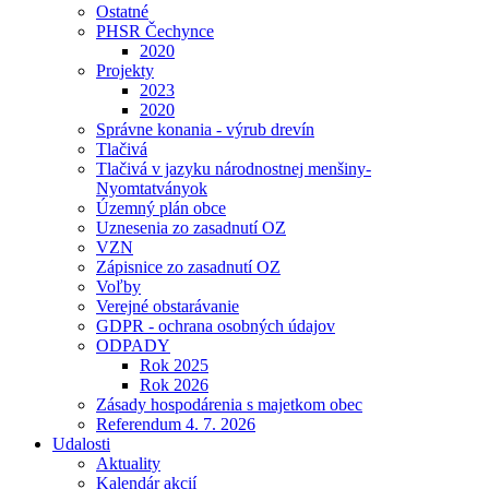
Ostatné
PHSR Čechynce
2020
Projekty
2023
2020
Správne konania - výrub drevín
Tlačivá
Tlačivá v jazyku národnostnej menšiny-
Nyomtatványok
Územný plán obce
Uznesenia zo zasadnutí OZ
VZN
Zápisnice zo zasadnutí OZ
Voľby
Verejné obstarávanie
GDPR - ochrana osobných údajov
ODPADY
Rok 2025
Rok 2026
Zásady hospodárenia s majetkom obec
Referendum 4. 7. 2026
Udalosti
Aktuality
Kalendár akcií