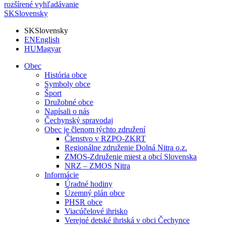
rozšírené vyhľadávanie
SK
Slovensky
SK
Slovensky
EN
English
HU
Magyar
Obec
História obce
Symboly obce
Šport
Družobné obce
Napísali o nás
Čechynský spravodaj
Obec je členom týchto združení
Členstvo v RZPO-ZKRT
Regionálne združenie Dolná Nitra o.z.
ZMOS-Združenie miest a obcí Slovenska
NRZ – ZMOS Nitra
Informácie
Úradné hodiny
Územný plán obce
PHSR obce
Viacúčelové ihrisko
Verejné detské ihriská v obci Čechynce