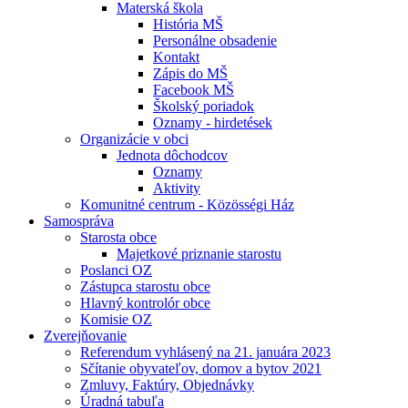
Materská škola
História MŠ
Personálne obsadenie
Kontakt
Zápis do MŠ
Facebook MŠ
Školský poriadok
Oznamy - hirdetések
Organizácie v obci
Jednota dôchodcov
Oznamy
Aktivity
Komunitné centrum - Közösségi Ház
Samospráva
Starosta obce
Majetkové priznanie starostu
Poslanci OZ
Zástupca starostu obce
Hlavný kontrolór obce
Komisie OZ
Zverejňovanie
Referendum vyhlásený na 21. januára 2023
Sčítanie obyvateľov, domov a bytov 2021
Zmluvy, Faktúry, Objednávky
Úradná tabuľa