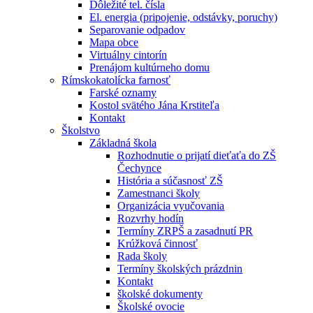
Dôležité tel. čísla
El. energia (pripojenie, odstávky, poruchy)
Separovanie odpadov
Mapa obce
Virtuálny cintorín
Prenájom kultúrneho domu
Rímskokatolícka farnosť
Farské oznamy
Kostol svätého Jána Krstiteľa
Kontakt
Školstvo
Základná škola
Rozhodnutie o prijatí dieťaťa do ZŠ
Čechynce
História a súčasnosť ZŠ
Zamestnanci školy
Organizácia vyučovania
Rozvrhy hodín
Termíny ZRPŠ a zasadnutí PR
Krúžková činnosť
Rada školy
Termíny školských prázdnin
Kontakt
školské dokumenty
Školské ovocie