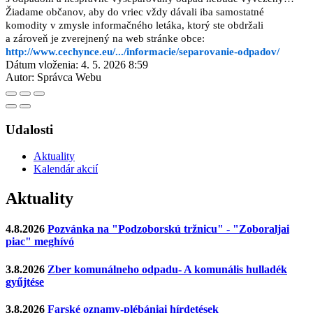
Žiadame občanov, aby do vriec vždy dávali iba samostatné
komodity v zmysle informačného letáka, ktorý ste obdržali
a zároveň je zverejnený na web stránke obce:
http://www.cechynce.eu/.../informacie/separovanie-odpadov/
Dátum vloženia:
4. 5. 2026 8:59
Autor:
Správca Webu
Udalosti
Aktuality
Kalendár akcií
Aktuality
4.8.2026
Pozvánka na "Podzoborskú tržnicu" - "Zoboraljai
piac" meghívó
3.8.2026
Zber komunálneho odpadu- A komunális hulladék
gyűjtése
3.8.2026
Farské oznamy-plébániai hírdetések