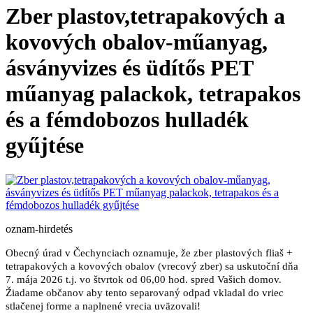
Zber plastov,tetrapakových a
kovových obalov-műanyag,
ásványvizes és üdítős PET
műanyag palackok, tetrapakos
és a fémdobozos hulladék
gyűjtése
oznam-hirdetés
Obecný úrad v Čechynciach oznamuje, že zber plastových fliaš +
tetrapakových a kovových obalov (vrecový zber) sa uskutoční dňa
7. mája 2026 t.j. vo štvrtok od 06,00 hod. spred Vašich domov.
Žiadame občanov aby tento separovaný odpad vkladal do vriec
stlačenej forme a naplnené vrecia uväzovali!