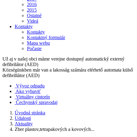
2016
2015
Ostatné
Videá
Kontakty
Kontakty
Kontaktný formulár
Mapa webu
Počasie
Už aj v našej obci máme verejne dostupný automatický externý
defibrilátor (AED)
Községünkben már van a lakosság számára elérhető automata külső
defibrillátor (AED)
Vývoz odpadu
Ako vybaviť
Virtuálny cintorín
Čechynský spravodaj
Úvodná stránka
Udalosti
Aktuality
Zber plastov,tetrapakových a kovových...