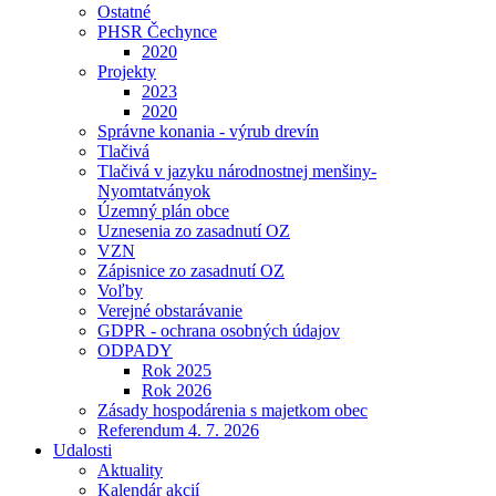
Ostatné
PHSR Čechynce
2020
Projekty
2023
2020
Správne konania - výrub drevín
Tlačivá
Tlačivá v jazyku národnostnej menšiny-
Nyomtatványok
Územný plán obce
Uznesenia zo zasadnutí OZ
VZN
Zápisnice zo zasadnutí OZ
Voľby
Verejné obstarávanie
GDPR - ochrana osobných údajov
ODPADY
Rok 2025
Rok 2026
Zásady hospodárenia s majetkom obec
Referendum 4. 7. 2026
Udalosti
Aktuality
Kalendár akcií