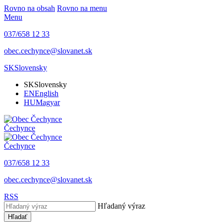
Rovno na obsah
Rovno na menu
Menu
037/658 12 33
obec.cechynce@slovanet.sk
SK
Slovensky
SK
Slovensky
EN
English
HU
Magyar
Čechynce
Čechynce
037/658 12 33
obec.cechynce@slovanet.sk
RSS
Hľadaný výraz
Hľadať