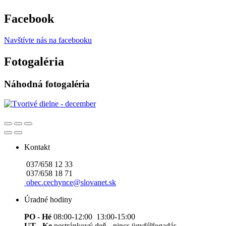
Facebook
Navštívte nás na facebooku
Fotogaléria
Náhodná fotogaléria
Kontakt
037/658 12 33
037/658 18 71
obec.cechynce@slovanet.sk
Úradné hodiny
PO - Hé
08:00-12:00 13:00-15:00
UT
-
Ke
nestránkový deň - nincs ügyfélfogadás