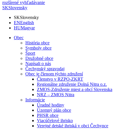
rozšírené vyhľadávanie
SK
Slovensky
SK
Slovensky
EN
English
HU
Magyar
Obec
História obce
Symboly obce
Šport
Družobné obce
Napísali o nás
Čechynský spravodaj
Obec je členom týchto združení
Členstvo v RZPO-ZKRT
Regionálne združenie Dolná Nitra o.z.
ZMOS-Združenie miest a obcí Slovenska
NRZ – ZMOS Nitra
Informácie
Úradné hodiny
Územný plán obce
PHSR obce
Viacúčelové ihrisko
Verejné detské ihriská v obci Čechynce