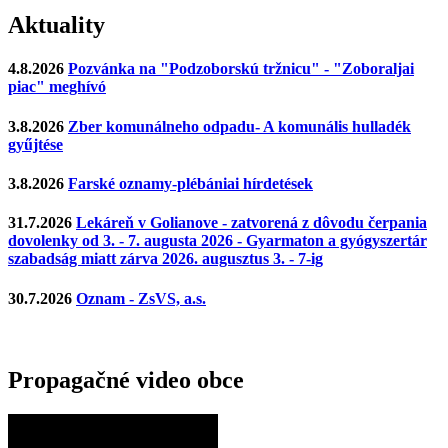
Aktuality
4.8.2026
Pozvánka na "Podzoborskú tržnicu" - "Zoboraljai
piac" meghívó
3.8.2026
Zber komunálneho odpadu- A komunális hulladék
gyűjtése
3.8.2026
Farské oznamy-plébániai hírdetések
31.7.2026
Lekáreň v Golianove - zatvorená z dôvodu čerpania
dovolenky od 3. - 7. augusta 2026 - Gyarmaton a gyógyszertár
szabadság miatt zárva 2026. augusztus 3. - 7-ig
30.7.2026
Oznam - ZsVS, a.s.
Propagačné video obce