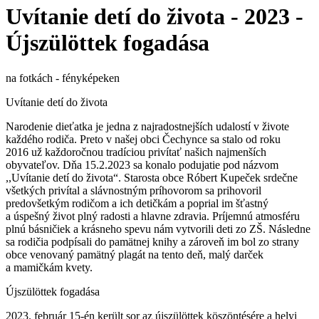
Uvítanie detí do života - 2023 -
Újszülöttek fogadása
na fotkách - fényképeken
Uvítanie detí do života
Narodenie dieťatka je jedna z najradostnejších udalostí v živote
každého rodiča. Preto v našej obci Čechynce sa stalo od roku
2016 už každoročnou tradíciou privítať našich najmenších
obyvateľov. Dňa 15.2.2023 sa konalo podujatie pod názvom
,,Uvítanie detí do života“. Starosta obce Róbert Kupeček srdečne
všetkých privítal a slávnostným príhovorom sa prihovoril
predovšetkým rodičom a ich detičkám a poprial im šťastný
a úspešný život plný radosti a hlavne zdravia. Príjemnú atmosféru
plnú básničiek a krásneho spevu nám vytvorili deti zo ZŠ. Následne
sa rodičia podpísali do pamätnej knihy a zároveň im bol zo strany
obce venovaný pamätný plagát na tento deň, malý darček
a mamičkám kvety.
Újszülöttek fogadása
2023. február 15-én került sor az újszülöttek köszöntésére a helyi