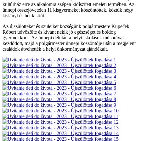
kultúrház erre az alkalomra szépen kidíszített emeleti termében. Az
ünnepi összejövetelen 11 kisgyermeket köszöntöttek, köztük négy
kislányt és hét kisfiút.
Az újszülötteket és szüleiket községünk polgármestere Kupeček
Róbert üdvözölte és kívánt nekik jó egészséget és boldog
gyermekkort . Az ünnepi délután a helyi iskolások műsorával
kezdődött, majd a polgármester ünnepi köszöntője után a megjelent
családok átvehették a helyi önkormányzat ajándékait.