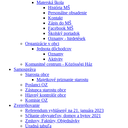
Materská škola
História MŠ
Personálne obsadenie
Kontakt
Zápis do MŠ
Facebook MŠ
Školský poriadok
Oznamy - hirdetések
Organizácie v obci
Jednota dôchodcov
Oznamy
Aktivity
Komunitné centrum - Közösségi Ház
Samospráva
Starosta obce
Majetkové priznanie starostu
Poslanci OZ
Zástupca starostu obce
Hlavný kontrolór obce
Komisie OZ
Zverejňovanie
Referendum vyhlásený na 21. januára 2023
Sčítanie obyvateľov, domov a bytov 2021
Zmluvy, Faktúry, Objednávky
Úradná tabuľa