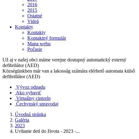
2016
2015
Ostatné
Videá
Kontakty
Kontakty
Kontaktný formulár
Mapa webu
Počasie
Už aj v našej obci máme verejne dostupný automatický externý
defibrilátor (AED)
Községünkben már van a lakosság számára elérhető automata külső
defibrillátor (AED)
Vývoz odpadu
Ako vybaviť
Virtuálny cintorín
Čechynský spravodaj
Úvodná stránka
Galéria
2023
Uvítanie detí do života - 2023 -...