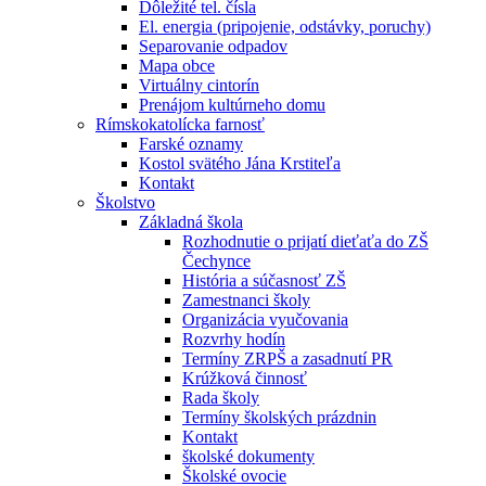
Dôležité tel. čísla
El. energia (pripojenie, odstávky, poruchy)
Separovanie odpadov
Mapa obce
Virtuálny cintorín
Prenájom kultúrneho domu
Rímskokatolícka farnosť
Farské oznamy
Kostol svätého Jána Krstiteľa
Kontakt
Školstvo
Základná škola
Rozhodnutie o prijatí dieťaťa do ZŠ
Čechynce
História a súčasnosť ZŠ
Zamestnanci školy
Organizácia vyučovania
Rozvrhy hodín
Termíny ZRPŠ a zasadnutí PR
Krúžková činnosť
Rada školy
Termíny školských prázdnin
Kontakt
školské dokumenty
Školské ovocie