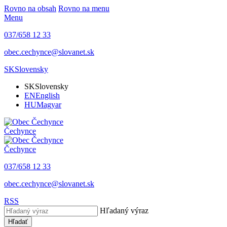
Rovno na obsah
Rovno na menu
Menu
037/658 12 33
obec.cechynce@slovanet.sk
SK
Slovensky
SK
Slovensky
EN
English
HU
Magyar
Čechynce
Čechynce
037/658 12 33
obec.cechynce@slovanet.sk
RSS
Hľadaný výraz
Hľadať