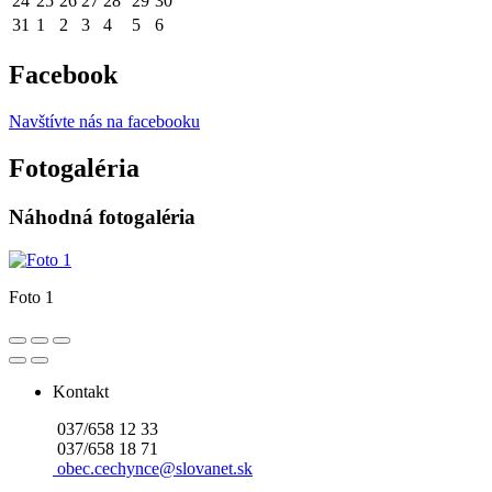
24
25
26
27
28
29
30
31
1
2
3
4
5
6
Facebook
Navštívte nás na facebooku
Fotogaléria
Náhodná fotogaléria
Foto 1
Kontakt
037/658 12 33
037/658 18 71
obec.cechynce@slovanet.sk