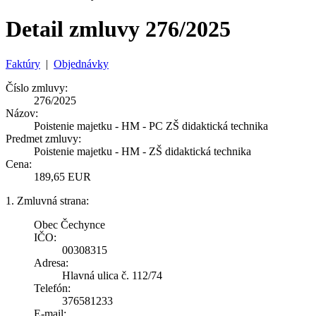
Detail zmluvy 276/2025
Faktúry
|
Objednávky
Číslo zmluvy:
276/2025
Názov:
Poistenie majetku - HM - PC ZŠ didaktická technika
Predmet zmluvy:
Poistenie majetku - HM - ZŠ didaktická technika
Cena:
189,65 EUR
1. Zmluvná strana:
Obec Čechynce
IČO:
00308315
Adresa:
Hlavná ulica č. 112/74
Telefón:
376581233
E-mail: