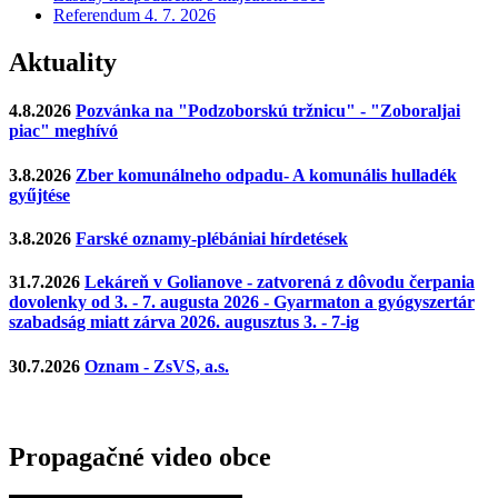
Referendum 4. 7. 2026
Aktuality
4.8.2026
Pozvánka na "Podzoborskú tržnicu" - "Zoboraljai
piac" meghívó
3.8.2026
Zber komunálneho odpadu- A komunális hulladék
gyűjtése
3.8.2026
Farské oznamy-plébániai hírdetések
31.7.2026
Lekáreň v Golianove - zatvorená z dôvodu čerpania
dovolenky od 3. - 7. augusta 2026 - Gyarmaton a gyógyszertár
szabadság miatt zárva 2026. augusztus 3. - 7-ig
30.7.2026
Oznam - ZsVS, a.s.
Propagačné video obce