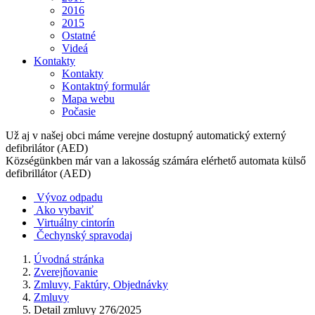
2016
2015
Ostatné
Videá
Kontakty
Kontakty
Kontaktný formulár
Mapa webu
Počasie
Už aj v našej obci máme verejne dostupný automatický externý
defibrilátor (AED)
Községünkben már van a lakosság számára elérhető automata külső
defibrillátor (AED)
Vývoz odpadu
Ako vybaviť
Virtuálny cintorín
Čechynský spravodaj
Úvodná stránka
Zverejňovanie
Zmluvy, Faktúry, Objednávky
Zmluvy
Detail zmluvy 276/2025