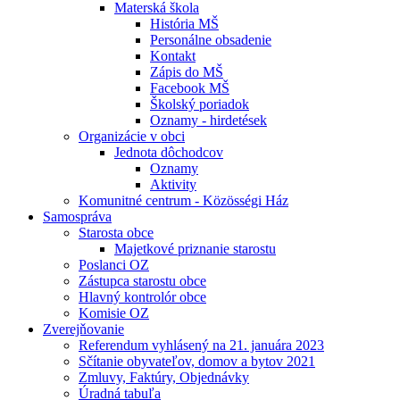
Materská škola
História MŠ
Personálne obsadenie
Kontakt
Zápis do MŠ
Facebook MŠ
Školský poriadok
Oznamy - hirdetések
Organizácie v obci
Jednota dôchodcov
Oznamy
Aktivity
Komunitné centrum - Közösségi Ház
Samospráva
Starosta obce
Majetkové priznanie starostu
Poslanci OZ
Zástupca starostu obce
Hlavný kontrolór obce
Komisie OZ
Zverejňovanie
Referendum vyhlásený na 21. januára 2023
Sčítanie obyvateľov, domov a bytov 2021
Zmluvy, Faktúry, Objednávky
Úradná tabuľa