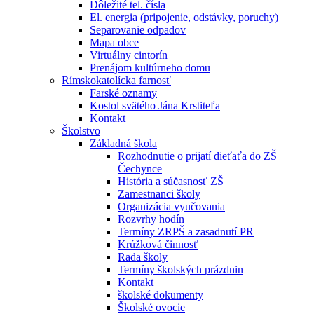
Dôležité tel. čísla
El. energia (pripojenie, odstávky, poruchy)
Separovanie odpadov
Mapa obce
Virtuálny cintorín
Prenájom kultúrneho domu
Rímskokatolícka farnosť
Farské oznamy
Kostol svätého Jána Krstiteľa
Kontakt
Školstvo
Základná škola
Rozhodnutie o prijatí dieťaťa do ZŠ
Čechynce
História a súčasnosť ZŠ
Zamestnanci školy
Organizácia vyučovania
Rozvrhy hodín
Termíny ZRPŠ a zasadnutí PR
Krúžková činnosť
Rada školy
Termíny školských prázdnin
Kontakt
školské dokumenty
Školské ovocie