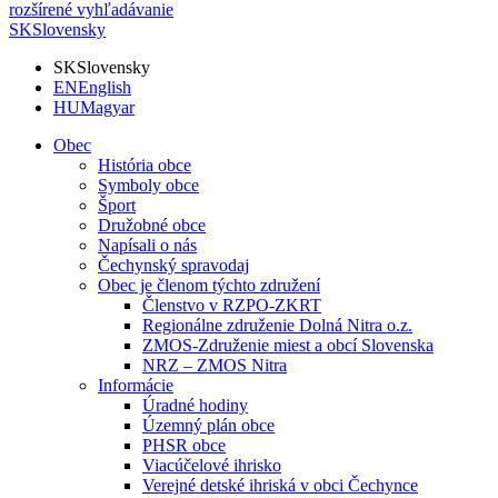
rozšírené vyhľadávanie
SK
Slovensky
SK
Slovensky
EN
English
HU
Magyar
Obec
História obce
Symboly obce
Šport
Družobné obce
Napísali o nás
Čechynský spravodaj
Obec je členom týchto združení
Členstvo v RZPO-ZKRT
Regionálne združenie Dolná Nitra o.z.
ZMOS-Združenie miest a obcí Slovenska
NRZ – ZMOS Nitra
Informácie
Úradné hodiny
Územný plán obce
PHSR obce
Viacúčelové ihrisko
Verejné detské ihriská v obci Čechynce