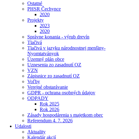
Ostatné
PHSR Čechynce
2020
Projekty
2023
2020
Správne konania - výrub drevín
Tlačivá
Tlačivá v jazyku národnostnej menšiny-
Nyomtatványok
Územný plán obce
Uznesenia zo zasadnutí OZ
VZN
Zápisnice zo zasadnutí OZ
Voľby
Verejné obstarávanie
GDPR - ochrana osobných údajov
ODPADY
Rok 2025
Rok 2026
Zásady hospodárenia s majetkom obec
Referendum 4. 7. 2026
Udalosti
Aktuality
Kalendár akcií