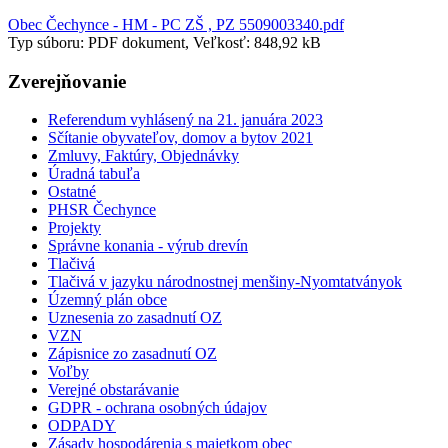
Obec Čechynce - HM - PC ZŠ , PZ 5509003340.pdf
Typ súboru: PDF dokument, Veľkosť: 848,92 kB
Zverejňovanie
Referendum vyhlásený na 21. januára 2023
Sčítanie obyvateľov, domov a bytov 2021
Zmluvy, Faktúry, Objednávky
Úradná tabuľa
Ostatné
PHSR Čechynce
Projekty
Správne konania - výrub drevín
Tlačivá
Tlačivá v jazyku národnostnej menšiny-Nyomtatványok
Územný plán obce
Uznesenia zo zasadnutí OZ
VZN
Zápisnice zo zasadnutí OZ
Voľby
Verejné obstarávanie
GDPR - ochrana osobných údajov
ODPADY
Zásady hospodárenia s majetkom obec