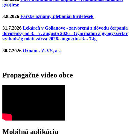
gyűjtése
3.8.2026
Farské oznamy-plébániai hírdetések
31.7.2026
Lekáreň v Golianove - zatvorená z dôvodu čerpania
dovolenky od 3. - 7. augusta 2026 - Gyarmaton a gyógyszertár
szabadság miatt zárva 2026. augusztus 3. - 7-ig
30.7.2026
Oznam - ZsVS, a.s.
Propagačné video obce
Mobilná aplikácia