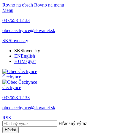
Rovno na obsah
Rovno na menu
Menu
037/658 12 33
obec.cechynce@slovanet.sk
SK
Slovensky
SK
Slovensky
EN
English
HU
Magyar
Čechynce
Čechynce
037/658 12 33
obec.cechynce@slovanet.sk
RSS
Hľadaný výraz
Hľadať