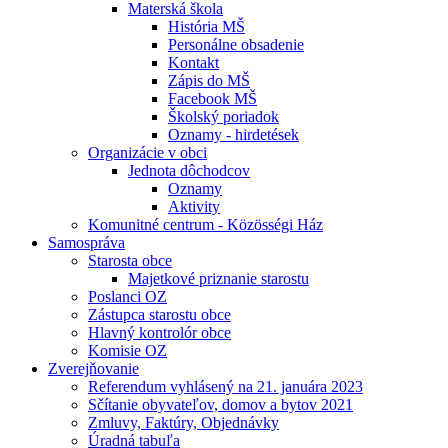
Materská škola
História MŠ
Personálne obsadenie
Kontakt
Zápis do MŠ
Facebook MŠ
Školský poriadok
Oznamy - hirdetések
Organizácie v obci
Jednota dôchodcov
Oznamy
Aktivity
Komunitné centrum - Közösségi Ház
Samospráva
Starosta obce
Majetkové priznanie starostu
Poslanci OZ
Zástupca starostu obce
Hlavný kontrolór obce
Komisie OZ
Zverejňovanie
Referendum vyhlásený na 21. januára 2023
Sčítanie obyvateľov, domov a bytov 2021
Zmluvy, Faktúry, Objednávky
Úradná tabuľa