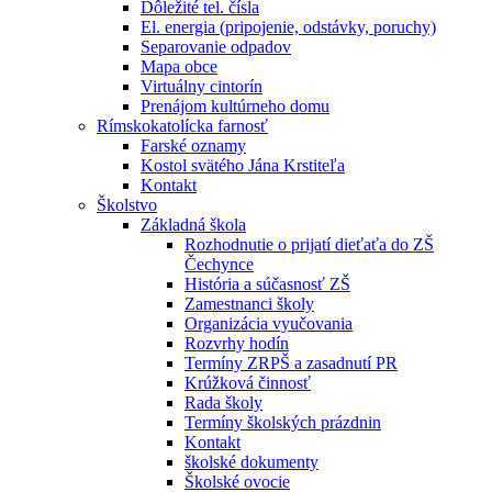
Dôležité tel. čísla
El. energia (pripojenie, odstávky, poruchy)
Separovanie odpadov
Mapa obce
Virtuálny cintorín
Prenájom kultúrneho domu
Rímskokatolícka farnosť
Farské oznamy
Kostol svätého Jána Krstiteľa
Kontakt
Školstvo
Základná škola
Rozhodnutie o prijatí dieťaťa do ZŠ
Čechynce
História a súčasnosť ZŠ
Zamestnanci školy
Organizácia vyučovania
Rozvrhy hodín
Termíny ZRPŠ a zasadnutí PR
Krúžková činnosť
Rada školy
Termíny školských prázdnin
Kontakt
školské dokumenty
Školské ovocie