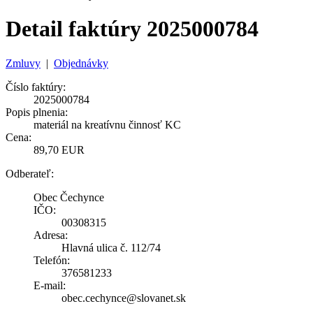
Detail faktúry 2025000784
Zmluvy
|
Objednávky
Číslo faktúry:
2025000784
Popis plnenia:
materiál na kreatívnu činnosť KC
Cena:
89,70 EUR
Odberateľ:
Obec Čechynce
IČO:
00308315
Adresa:
Hlavná ulica č. 112/74
Telefón:
376581233
E-mail:
obec.cechynce@slovanet.sk