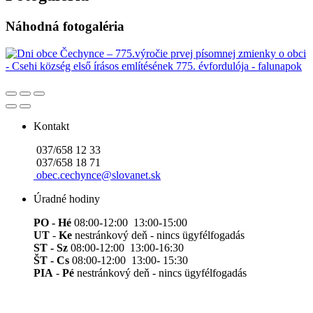
Náhodná fotogaléria
Kontakt
037/658 12 33
037/658 18 71
obec.cechynce@slovanet.sk
Úradné hodiny
PO - Hé
08:00-12:00 13:00-15:00
UT
-
Ke
nestránkový deň - nincs ügyfélfogadás
ST - Sz
08:00-12:00 13:00-16:30
ŠT - Cs
08:00-12:00 13:00- 15:30
PIA
-
Pé
nestránkový deň - nincs ügyfélfogadás