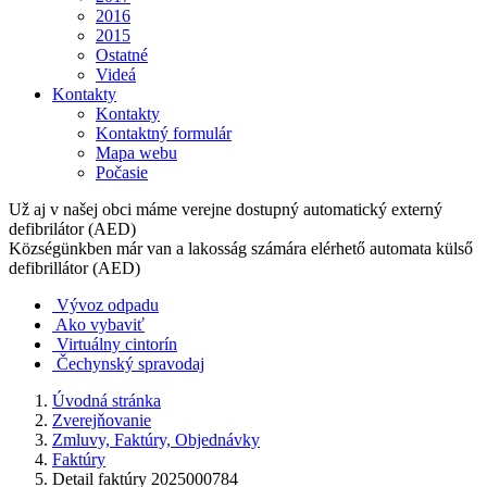
2016
2015
Ostatné
Videá
Kontakty
Kontakty
Kontaktný formulár
Mapa webu
Počasie
Už aj v našej obci máme verejne dostupný automatický externý
defibrilátor (AED)
Községünkben már van a lakosság számára elérhető automata külső
defibrillátor (AED)
Vývoz odpadu
Ako vybaviť
Virtuálny cintorín
Čechynský spravodaj
Úvodná stránka
Zverejňovanie
Zmluvy, Faktúry, Objednávky
Faktúry
Detail faktúry 2025000784