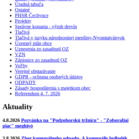
Úradná tabuľa
Ostatné
PHSR Čechynce
Projekty
Správne konania - výrub drevín
Tlačivá
Tlačivá v jazyku národnostnej menšiny-Nyomtatványok
Územný plán obce
Uznesenia zo zasadnutí OZ
VZN
Zápisnice zo zasadnutí OZ
Voľby
Verejné obstarávanie
GDPR - ochrana osobných údajov
ODPADY
Zásady hospodárenia s majetkom obec
Referendum 4. 7. 2026
Aktuality
4.8.2026
Pozvánka na "Podzoborskú tržnicu" - "Zoboraljai
piac" meghívó
3.8.2026
Zber komunálneho odpadu- A komunális hulladék