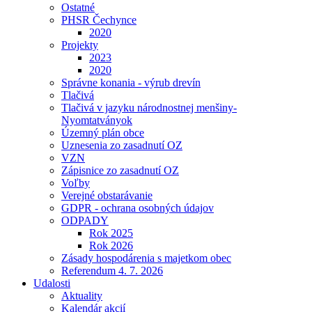
Ostatné
PHSR Čechynce
2020
Projekty
2023
2020
Správne konania - výrub drevín
Tlačivá
Tlačivá v jazyku národnostnej menšiny-
Nyomtatványok
Územný plán obce
Uznesenia zo zasadnutí OZ
VZN
Zápisnice zo zasadnutí OZ
Voľby
Verejné obstarávanie
GDPR - ochrana osobných údajov
ODPADY
Rok 2025
Rok 2026
Zásady hospodárenia s majetkom obec
Referendum 4. 7. 2026
Udalosti
Aktuality
Kalendár akcií