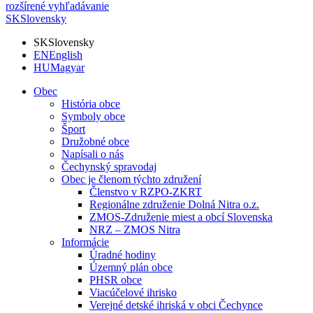
rozšírené vyhľadávanie
SK
Slovensky
SK
Slovensky
EN
English
HU
Magyar
Obec
História obce
Symboly obce
Šport
Družobné obce
Napísali o nás
Čechynský spravodaj
Obec je členom týchto združení
Členstvo v RZPO-ZKRT
Regionálne združenie Dolná Nitra o.z.
ZMOS-Združenie miest a obcí Slovenska
NRZ – ZMOS Nitra
Informácie
Úradné hodiny
Územný plán obce
PHSR obce
Viacúčelové ihrisko
Verejné detské ihriská v obci Čechynce