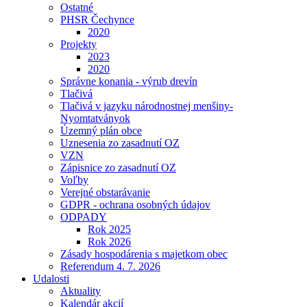
Ostatné
PHSR Čechynce
2020
Projekty
2023
2020
Správne konania - výrub drevín
Tlačivá
Tlačivá v jazyku národnostnej menšiny-
Nyomtatványok
Územný plán obce
Uznesenia zo zasadnutí OZ
VZN
Zápisnice zo zasadnutí OZ
Voľby
Verejné obstarávanie
GDPR - ochrana osobných údajov
ODPADY
Rok 2025
Rok 2026
Zásady hospodárenia s majetkom obec
Referendum 4. 7. 2026
Udalosti
Aktuality
Kalendár akcií