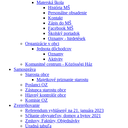
Materská škola
História MŠ
Personálne obsadenie
Kontakt
Zápis do MŠ
Facebook MŠ
Školský poriadok
Oznamy - hirdetések
Organizácie v obci
Jednota dôchodcov
Oznamy
Aktivity
Komunitné centrum - Közösségi Ház
Samospráva
Starosta obce
Majetkové priznanie starostu
Poslanci OZ
Zástupca starostu obce
Hlavný kontrolór obce
Komisie OZ
Zverejňovanie
Referendum vyhlásený na 21. januára 2023
Sčítanie obyvateľov, domov a bytov 2021
Zmluvy, Faktúry, Objednávky
Úradná tabuľa