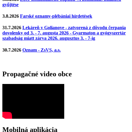
gyűjtése
3.8.2026
Farské oznamy-plébániai hírdetések
31.7.2026
Lekáreň v Golianove - zatvorená z dôvodu čerpania
dovolenky od 3. - 7. augusta 2026 - Gyarmaton a gyógyszertár
szabadság miatt zárva 2026. augusztus 3. - 7-ig
30.7.2026
Oznam - ZsVS, a.s.
Propagačné video obce
Mobilná aplikácia