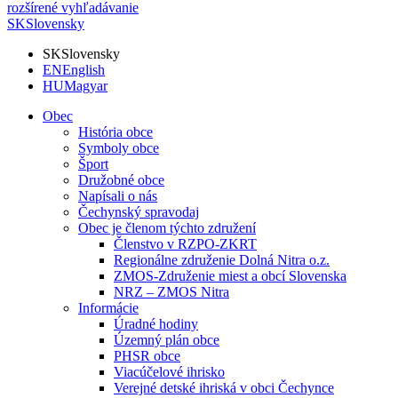
rozšírené vyhľadávanie
SK
Slovensky
SK
Slovensky
EN
English
HU
Magyar
Obec
História obce
Symboly obce
Šport
Družobné obce
Napísali o nás
Čechynský spravodaj
Obec je členom týchto združení
Členstvo v RZPO-ZKRT
Regionálne združenie Dolná Nitra o.z.
ZMOS-Združenie miest a obcí Slovenska
NRZ – ZMOS Nitra
Informácie
Úradné hodiny
Územný plán obce
PHSR obce
Viacúčelové ihrisko
Verejné detské ihriská v obci Čechynce