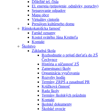
Dôležité tel. čísla
El. energia (pripojenie, odstávky, poruchy)
Separovanie odpadov
Mapa obce
Virtuálny cintorín
Prenájom kultúrneho domu
Rímskokatolícka farnosť
Farské oznamy
Kostol svätého Jána Krstiteľa
Kontakt
Školstvo
Základná škola
Rozhodnutie o prijatí dieťaťa do ZŠ
Čechynce
História a súčasnosť ZŠ
Zamestnanci školy
Organizácia vyučovania
Rozvrhy hodín
Termíny ZRPŠ a zasadnutí PR
Krúžková činnosť
Rada školy
Termíny školských prázdnin
Kontakt
školské dokumenty
Školské ovocie