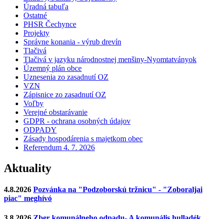
Úradná tabuľa
Ostatné
PHSR Čechynce
Projekty
Správne konania - výrub drevín
Tlačivá
Tlačivá v jazyku národnostnej menšiny-Nyomtatványok
Územný plán obce
Uznesenia zo zasadnutí OZ
VZN
Zápisnice zo zasadnutí OZ
Voľby
Verejné obstarávanie
GDPR - ochrana osobných údajov
ODPADY
Zásady hospodárenia s majetkom obec
Referendum 4. 7. 2026
Aktuality
4.8.2026
Pozvánka na "Podzoborskú tržnicu" - "Zoboraljai
piac" meghívó
3.8.2026
Zber komunálneho odpadu- A komunális hulladék