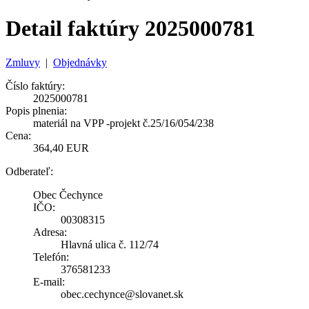
Detail faktúry 2025000781
Zmluvy
|
Objednávky
Číslo faktúry:
2025000781
Popis plnenia:
materiál na VPP -projekt č.25/16/054/238
Cena:
364,40 EUR
Odberateľ:
Obec Čechynce
IČO:
00308315
Adresa:
Hlavná ulica č. 112/74
Telefón:
376581233
E-mail:
obec.cechynce@slovanet.sk