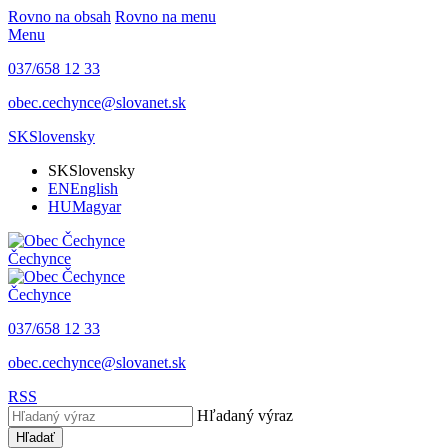
Rovno na obsah
Rovno na menu
Menu
037/658 12 33
obec.cechynce@slovanet.sk
SK
Slovensky
SK
Slovensky
EN
English
HU
Magyar
Čechynce
Čechynce
037/658 12 33
obec.cechynce@slovanet.sk
RSS
Hľadaný výraz
Hľadať