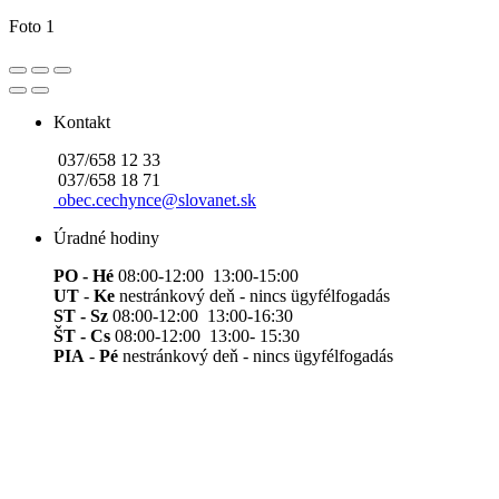
Foto 1
Kontakt
037/658 12 33
037/658 18 71
obec.cechynce@slovanet.sk
Úradné hodiny
PO - Hé
08:00-12:00 13:00-15:00
UT
-
Ke
nestránkový deň - nincs ügyfélfogadás
ST - Sz
08:00-12:00 13:00-16:30
ŠT - Cs
08:00-12:00 13:00- 15:30
PIA
-
Pé
nestránkový deň - nincs ügyfélfogadás