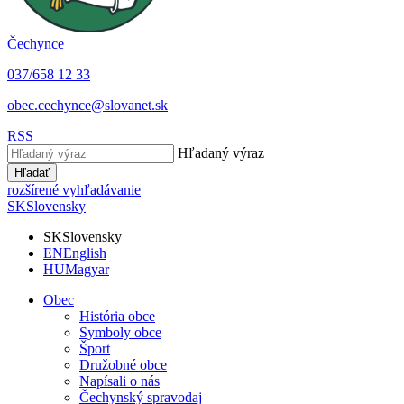
Čechynce
037/658 12 33
obec.cechynce@slovanet.sk
RSS
Hľadaný výraz
Hľadať
rozšírené vyhľadávanie
SK
Slovensky
SK
Slovensky
EN
English
HU
Magyar
Obec
História obce
Symboly obce
Šport
Družobné obce
Napísali o nás
Čechynský spravodaj