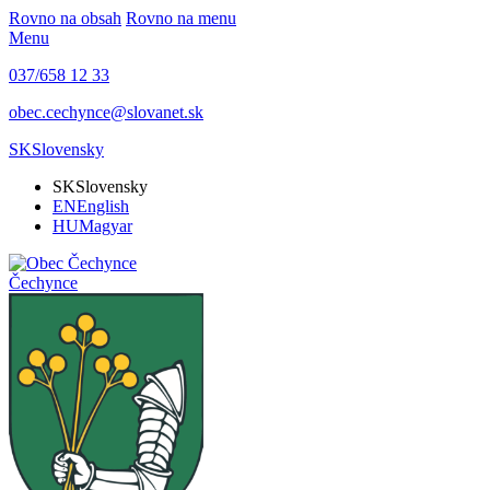
Rovno na obsah
Rovno na menu
Menu
037/658 12 33
obec.cechynce@slovanet.sk
SK
Slovensky
SK
Slovensky
EN
English
HU
Magyar
Čechynce