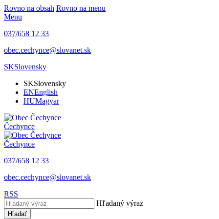
Rovno na obsah
Rovno na menu
Menu
037/658 12 33
obec.cechynce@slovanet.sk
SK
Slovensky
SK
Slovensky
EN
English
HU
Magyar
Čechynce
Čechynce
037/658 12 33
obec.cechynce@slovanet.sk
RSS
Hľadaný výraz
Hľadať