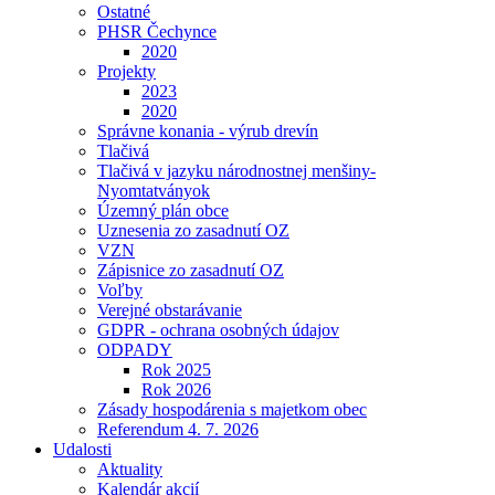
Ostatné
PHSR Čechynce
2020
Projekty
2023
2020
Správne konania - výrub drevín
Tlačivá
Tlačivá v jazyku národnostnej menšiny-
Nyomtatványok
Územný plán obce
Uznesenia zo zasadnutí OZ
VZN
Zápisnice zo zasadnutí OZ
Voľby
Verejné obstarávanie
GDPR - ochrana osobných údajov
ODPADY
Rok 2025
Rok 2026
Zásady hospodárenia s majetkom obec
Referendum 4. 7. 2026
Udalosti
Aktuality
Kalendár akcií