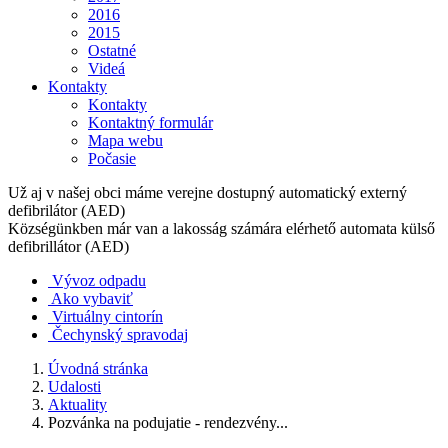
2016
2015
Ostatné
Videá
Kontakty
Kontakty
Kontaktný formulár
Mapa webu
Počasie
Už aj v našej obci máme verejne dostupný automatický externý
defibrilátor (AED)
Községünkben már van a lakosság számára elérhető automata külső
defibrillátor (AED)
Vývoz odpadu
Ako vybaviť
Virtuálny cintorín
Čechynský spravodaj
Úvodná stránka
Udalosti
Aktuality
Pozvánka na podujatie - rendezvény...