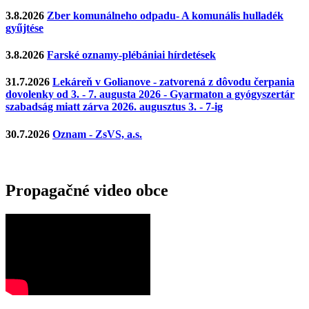
3.8.2026
Zber komunálneho odpadu- A komunális hulladék
gyűjtése
3.8.2026
Farské oznamy-plébániai hírdetések
31.7.2026
Lekáreň v Golianove - zatvorená z dôvodu čerpania
dovolenky od 3. - 7. augusta 2026 - Gyarmaton a gyógyszertár
szabadság miatt zárva 2026. augusztus 3. - 7-ig
30.7.2026
Oznam - ZsVS, a.s.
Propagačné video obce