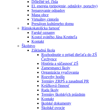
Dôležité tel. čísla
El. energia (pripojenie, odstávky, poruchy)
Separovanie odpadov
Mapa obce
Virtuálny cintorín
Prenájom kultúrneho domu
Rímskokatolícka farnosť
Farské oznamy
Kostol svätého Jána Krstiteľa
Kontakt
Školstvo
Základná škola
Rozhodnutie o prijatí dieťaťa do ZŠ
Čechynce
História a súčasnosť ZŠ
Zamestnanci školy
Organizácia vyučovania
Rozvrhy hodín
Termíny ZRPŠ a zasadnutí PR
Krúžková činnosť
Rada školy
Termíny školských prázdnin
Kontakt
školské dokumenty
Školské ovocie