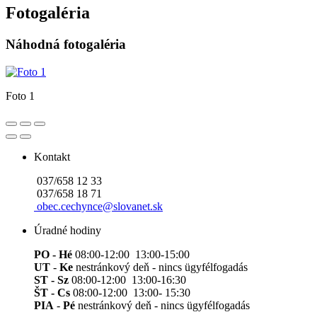
Fotogaléria
Náhodná fotogaléria
Foto 1
Kontakt
037/658 12 33
037/658 18 71
obec.cechynce@slovanet.sk
Úradné hodiny
PO - Hé
08:00-12:00 13:00-15:00
UT
-
Ke
nestránkový deň - nincs ügyfélfogadás
ST - Sz
08:00-12:00 13:00-16:30
ŠT - Cs
08:00-12:00 13:00- 15:30
PIA
-
Pé
nestránkový deň - nincs ügyfélfogadás