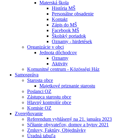
Materská škola
História MŠ
Personálne obsadenie
Kontakt
Zápis do MŠ
Facebook MŠ
Školský poriadok
Oznamy - hirdetések
Organizácie v obci
Jednota dôchodcov
Oznamy
Aktivity
Komunitné centrum - Közösségi Ház
Samospráva
Starosta obce
Majetkové priznanie starostu
Poslanci OZ
Zástupca starostu obce
Hlavný kontrolór obce
Komisie OZ
Zverejňovanie
Referendum vyhlásený na 21. januára 2023
Sčítanie obyvateľov, domov a bytov 2021
Zmluvy, Faktúry, Objednávky
Úradná tabuľa