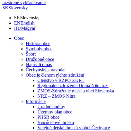
rozšírené vyhľadávanie
SK
Slovensky
SK
Slovensky
EN
English
HU
Magyar
Obec
História obce
Symboly obce
Šport
Družobné obce
Napísali o nás
Čechynský spravodaj
Obec je členom týchto združení
Členstvo v RZPO-ZKRT
Regionálne združenie Dolná Nitra o.z.
ZMOS-Združenie miest a obcí Slovenska
NRZ – ZMOS Nitra
Informácie
Úradné hodiny
Územný plán obce
PHSR obce
Viacúčelové ihrisko
Verejné detské ihriská v obci Čechynce