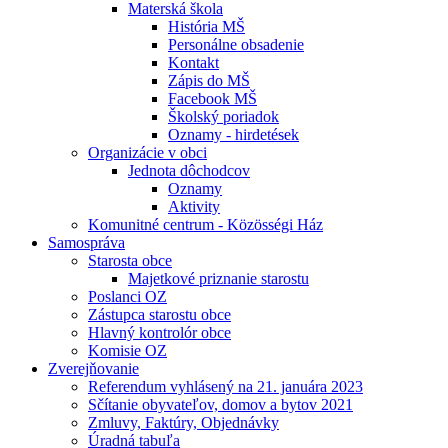
Materská škola
História MŠ
Personálne obsadenie
Kontakt
Zápis do MŠ
Facebook MŠ
Školský poriadok
Oznamy - hirdetések
Organizácie v obci
Jednota dôchodcov
Oznamy
Aktivity
Komunitné centrum - Közösségi Ház
Samospráva
Starosta obce
Majetkové priznanie starostu
Poslanci OZ
Zástupca starostu obce
Hlavný kontrolór obce
Komisie OZ
Zverejňovanie
Referendum vyhlásený na 21. januára 2023
Sčítanie obyvateľov, domov a bytov 2021
Zmluvy, Faktúry, Objednávky
Úradná tabuľa