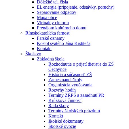
Dôležité tel. čísla
El. energia (pripojenie, odstávky, poruchy)
Separovanie odpadov
Mapa obce
Virtuálny cintorín
Prenájom kultúrneho domu
Rímskokatolícka farnosť
Farské oznamy
Kostol svätého Jána Krstiteľa
Kontakt
Školstvo
Základná škola
Rozhodnutie o prijatí dieťaťa do ZŠ
Čechynce
História a súčasnosť ZŠ
Zamestnanci školy
Organizácia vyučovania
Rozvrhy hodín
Termíny ZRPŠ a zasadnutí PR
Krúžková činnosť
Rada školy
Termíny školských prázdnin
Kontakt
školské dokumenty
Školské ovocie