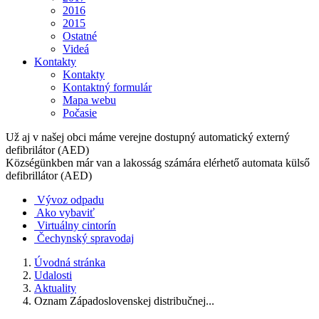
2016
2015
Ostatné
Videá
Kontakty
Kontakty
Kontaktný formulár
Mapa webu
Počasie
Už aj v našej obci máme verejne dostupný automatický externý
defibrilátor (AED)
Községünkben már van a lakosság számára elérhető automata külső
defibrillátor (AED)
Vývoz odpadu
Ako vybaviť
Virtuálny cintorín
Čechynský spravodaj
Úvodná stránka
Udalosti
Aktuality
Oznam Západoslovenskej distribučnej...