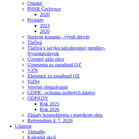
Ostatné
PHSR Čechynce
2020
Projekty
2023
2020
Správne konania - výrub drevín
Tlačivá
Tlačivá v jazyku národnostnej menšiny-
Nyomtatványok
Územný plán obce
Uznesenia zo zasadnutí OZ
VZN
Zápisnice zo zasadnutí OZ
Voľby
Verejné obstarávanie
GDPR - ochrana osobných údajov
ODPADY
Rok 2025
Rok 2026
Zásady hospodárenia s majetkom obec
Referendum 4. 7. 2026
Udalosti
Aktuality
Kalendár akcií