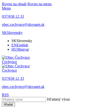
Rovno na obsah
Rovno na menu
Menu
037/658 12 33
obec.cechynce@slovanet.sk
SK
Slovensky
SK
Slovensky
EN
English
HU
Magyar
Čechynce
Čechynce
037/658 12 33
obec.cechynce@slovanet.sk
RSS
Hľadaný výraz
Hľadať