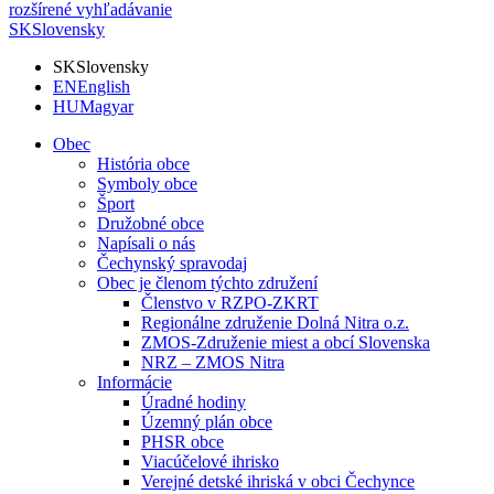
rozšírené vyhľadávanie
SK
Slovensky
SK
Slovensky
EN
English
HU
Magyar
Obec
História obce
Symboly obce
Šport
Družobné obce
Napísali o nás
Čechynský spravodaj
Obec je členom týchto združení
Členstvo v RZPO-ZKRT
Regionálne združenie Dolná Nitra o.z.
ZMOS-Združenie miest a obcí Slovenska
NRZ – ZMOS Nitra
Informácie
Úradné hodiny
Územný plán obce
PHSR obce
Viacúčelové ihrisko
Verejné detské ihriská v obci Čechynce