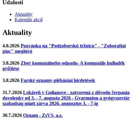
Udalosti
Aktuality
Kalendár akcií
Aktuality
4.8.2026
Pozvánka na "Podzoborskú tržnicu" - "Zoboraljai
piac" meghívó
3.8.2026
Zber komunálneho odpadu- A komunális hulladék
gyűjtése
3.8.2026
Farské oznamy-plébániai hírdetések
31.7.2026
Lekáreň v Golianove - zatvorená z dôvodu čerpania
dovolenky od 3. - 7. augusta 2026 - Gyarmaton a gyógyszertár
szabadság miatt zárva 2026. augusztus 3. - 7-ig
30.7.2026
Oznam - ZsVS, a.s.