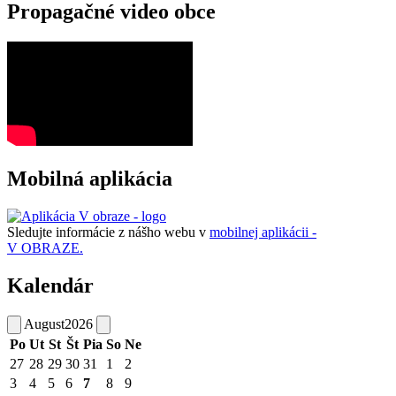
Propagačné video obce
Mobilná aplikácia
Sledujte informácie z nášho webu v
mobilnej aplikácii -
V OBRAZE.
Kalendár
August
2026
Po
Ut
St
Št
Pia
So
Ne
27
28
29
30
31
1
2
3
4
5
6
7
8
9