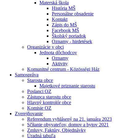
Materská škola
História MŠ
Personálne obsadenie
Kontakt
Zápis do MŠ
Facebook MŠ
Školský poriadok
Oznamy - hirdetések
Organizácie v obci
Jednota dôchodcov
Oznamy
Aktivity
Komunitné centrum - Közösségi Ház
Samospráva
Starosta obce
Majetkové priznanie starostu
Poslanci OZ
Zástupca starostu obce
Hlavný kontrolór obce
Komisie OZ
Zverejňovanie
Referendum vyhlásený na 21. januára 2023
Sčítanie obyvateľov, domov a bytov 2021
Zmluvy, Faktúry, Objednávky
Úradná tabuľa