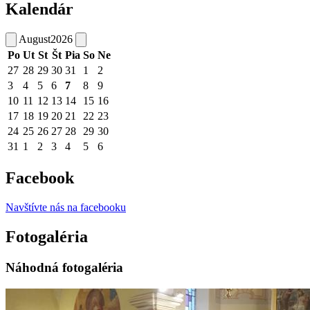
Kalendár
August
2026
Po
Ut
St
Št
Pia
So
Ne
27
28
29
30
31
1
2
3
4
5
6
7
8
9
10
11
12
13
14
15
16
17
18
19
20
21
22
23
24
25
26
27
28
29
30
31
1
2
3
4
5
6
Facebook
Navštívte nás na facebooku
Fotogaléria
Náhodná fotogaléria