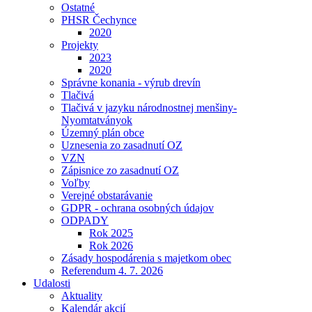
Ostatné
PHSR Čechynce
2020
Projekty
2023
2020
Správne konania - výrub drevín
Tlačivá
Tlačivá v jazyku národnostnej menšiny-
Nyomtatványok
Územný plán obce
Uznesenia zo zasadnutí OZ
VZN
Zápisnice zo zasadnutí OZ
Voľby
Verejné obstarávanie
GDPR - ochrana osobných údajov
ODPADY
Rok 2025
Rok 2026
Zásady hospodárenia s majetkom obec
Referendum 4. 7. 2026
Udalosti
Aktuality
Kalendár akcií