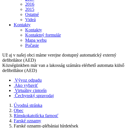
2016
2015
Ostatné
Videá
Kontakty
Kontakty
Kontaktný formulár
Mapa webu
Počasie
Už aj v našej obci máme verejne dostupný automatický externý
defibrilátor (AED)
Községünkben már van a lakosság számára elérhető automata külső
defibrillátor (AED)
Vývoz odpadu
Ako vybaviť
Virtuálny cintorín
Čechynský spravodaj
Úvodná stránka
Obec
Rímskokatolícka farnosť
Farské oznamy
Farské oznamy-plébániai hírdetések