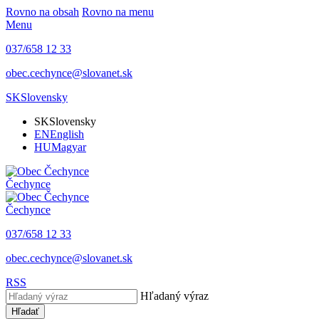
Rovno na obsah
Rovno na menu
Menu
037/658 12 33
obec.cechynce@slovanet.sk
SK
Slovensky
SK
Slovensky
EN
English
HU
Magyar
Čechynce
Čechynce
037/658 12 33
obec.cechynce@slovanet.sk
RSS
Hľadaný výraz
Hľadať