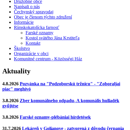
Družobné obce
Napísali o nás
Čechynský spravodaj
Obec je členom týchto združení
Informácie
Rímskokatolícka farnosť
Farské oznamy
Kostol svätého Jána Krstiteľa
Kontakt
Školstvo
Organizácie v obci
Komunitné centrum - Közösségi Ház
Aktuality
4.8.2026
Pozvánka na "Podzoborskú tržnicu" - "Zoboraljai
piac" meghívó
3.8.2026
Zber komunálneho odpadu- A komunális hulladék
gyűjtése
3.8.2026
Farské oznamy-plébániai hírdetések
31.7.2026
Lekáreň v Golianove - zatvorená z dôvodu čerpania