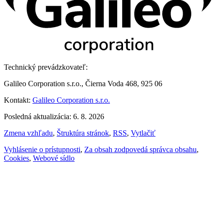
Technický prevádzkovateľ:
Galileo Corporation s.r.o., Čierna Voda 468, 925 06
Kontakt:
Galileo Corporation s.r.o.
Posledná aktualizácia: 6. 8. 2026
Zmena vzhľadu
,
Štruktúra stránok
,
RSS
,
Vytlačiť
Vyhlásenie o prístupnosti
,
Za obsah zodpovedá správca obsahu
,
Cookies
,
Webové sídlo