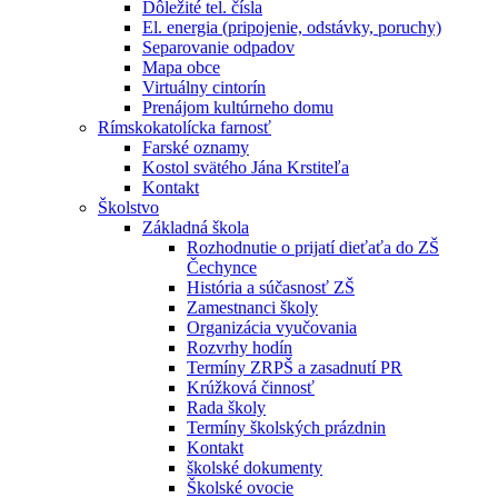
Dôležité tel. čísla
El. energia (pripojenie, odstávky, poruchy)
Separovanie odpadov
Mapa obce
Virtuálny cintorín
Prenájom kultúrneho domu
Rímskokatolícka farnosť
Farské oznamy
Kostol svätého Jána Krstiteľa
Kontakt
Školstvo
Základná škola
Rozhodnutie o prijatí dieťaťa do ZŠ
Čechynce
História a súčasnosť ZŠ
Zamestnanci školy
Organizácia vyučovania
Rozvrhy hodín
Termíny ZRPŠ a zasadnutí PR
Krúžková činnosť
Rada školy
Termíny školských prázdnin
Kontakt
školské dokumenty
Školské ovocie