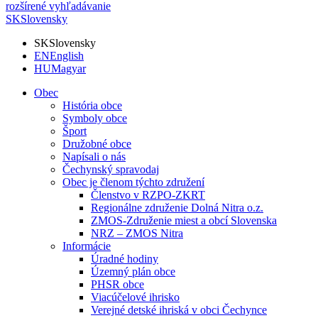
rozšírené vyhľadávanie
SK
Slovensky
SK
Slovensky
EN
English
HU
Magyar
Obec
História obce
Symboly obce
Šport
Družobné obce
Napísali o nás
Čechynský spravodaj
Obec je členom týchto združení
Členstvo v RZPO-ZKRT
Regionálne združenie Dolná Nitra o.z.
ZMOS-Združenie miest a obcí Slovenska
NRZ – ZMOS Nitra
Informácie
Úradné hodiny
Územný plán obce
PHSR obce
Viacúčelové ihrisko
Verejné detské ihriská v obci Čechynce