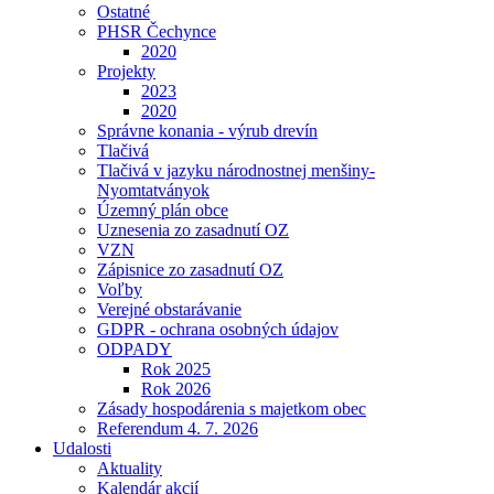
Ostatné
PHSR Čechynce
2020
Projekty
2023
2020
Správne konania - výrub drevín
Tlačivá
Tlačivá v jazyku národnostnej menšiny-
Nyomtatványok
Územný plán obce
Uznesenia zo zasadnutí OZ
VZN
Zápisnice zo zasadnutí OZ
Voľby
Verejné obstarávanie
GDPR - ochrana osobných údajov
ODPADY
Rok 2025
Rok 2026
Zásady hospodárenia s majetkom obec
Referendum 4. 7. 2026
Udalosti
Aktuality
Kalendár akcií