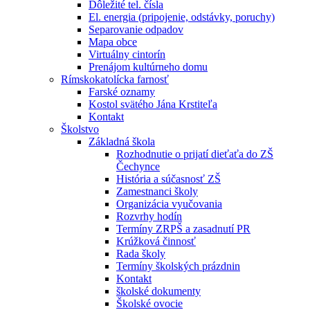
Dôležité tel. čísla
El. energia (pripojenie, odstávky, poruchy)
Separovanie odpadov
Mapa obce
Virtuálny cintorín
Prenájom kultúrneho domu
Rímskokatolícka farnosť
Farské oznamy
Kostol svätého Jána Krstiteľa
Kontakt
Školstvo
Základná škola
Rozhodnutie o prijatí dieťaťa do ZŠ
Čechynce
História a súčasnosť ZŠ
Zamestnanci školy
Organizácia vyučovania
Rozvrhy hodín
Termíny ZRPŠ a zasadnutí PR
Krúžková činnosť
Rada školy
Termíny školských prázdnin
Kontakt
školské dokumenty
Školské ovocie