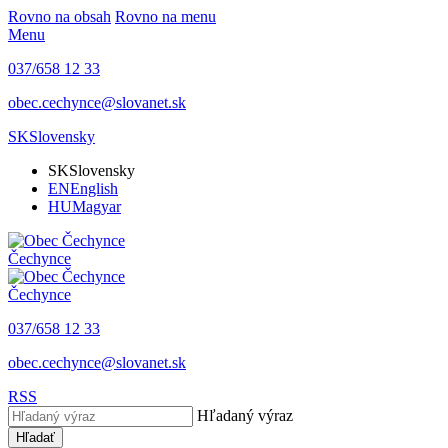
Rovno na obsah
Rovno na menu
Menu
037/658 12 33
obec.cechynce@slovanet.sk
SK
Slovensky
SK
Slovensky
EN
English
HU
Magyar
Čechynce
Čechynce
037/658 12 33
obec.cechynce@slovanet.sk
RSS
Hľadaný výraz
Hľadať