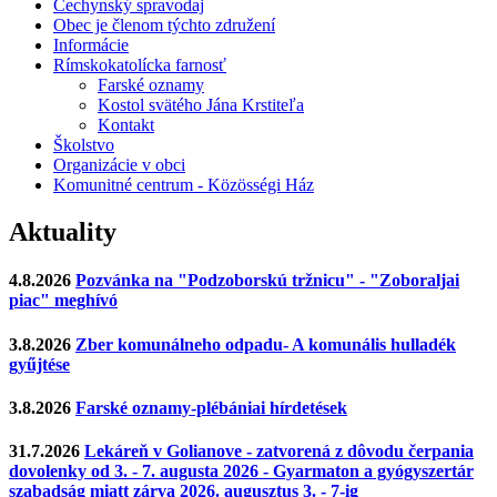
Čechynský spravodaj
Obec je členom týchto združení
Informácie
Rímskokatolícka farnosť
Farské oznamy
Kostol svätého Jána Krstiteľa
Kontakt
Školstvo
Organizácie v obci
Komunitné centrum - Közösségi Ház
Aktuality
4.8.2026
Pozvánka na "Podzoborskú tržnicu" - "Zoboraljai
piac" meghívó
3.8.2026
Zber komunálneho odpadu- A komunális hulladék
gyűjtése
3.8.2026
Farské oznamy-plébániai hírdetések
31.7.2026
Lekáreň v Golianove - zatvorená z dôvodu čerpania
dovolenky od 3. - 7. augusta 2026 - Gyarmaton a gyógyszertár
szabadság miatt zárva 2026. augusztus 3. - 7-ig