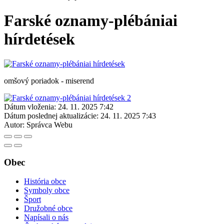
Farské oznamy-plébániai
hírdetések
omšový poriadok - miserend
Dátum vloženia:
24. 11. 2025 7:42
Dátum poslednej aktualizácie:
24. 11. 2025 7:43
Autor:
Správca Webu
Obec
História obce
Symboly obce
Šport
Družobné obce
Napísali o nás