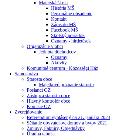
Materská škola
História MŠ
Personálne obsadenie
Kontakt
Zápis do MŠ
Facebook MŠ
Školský poriadok
Oznamy - hirdetések
Organizácie v obci
Jednota dôchodcov
Oznamy
Aktivity
Komunitné centrum - Közösségi Ház
Samospráva
Starosta obce
Majetkové priznanie starostu
Poslanci OZ
Zástupca starostu obce
Hlavný kontrolór obce
Komisie OZ
Zverejňovanie
Referendum vyhlásený na 21. januára 2023
Sčítanie obyvateľov, domov a bytov 2021
Zmluvy, Faktúry, Objednávky
Úradná tabuľa