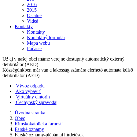
2016
2015
Ostatné
Videá
Kontakty
Kontakty
Kontaktný formulár
Mapa webu
Počasie
Už aj v našej obci máme verejne dostupný automatický externý
defibrilátor (AED)
Községünkben már van a lakosság számára elérhető automata külső
defibrillátor (AED)
Vývoz odpadu
Ako vybaviť
Virtuálny cintorín
Čechynský spravodaj
Úvodná stránka
Obec
Rímskokatolícka farnosť
Farské oznamy
Farské oznamy-plébániai hírdetések