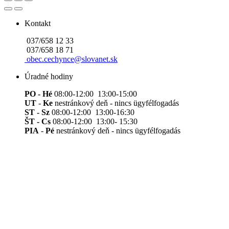
Kontakt
037/658 12 33
037/658 18 71
obec.cechynce@slovanet.sk
Úradné hodiny
PO - Hé
08:00-12:00 13:00-15:00
UT
-
Ke
nestránkový deň - nincs ügyfélfogadás
ST - Sz
08:00-12:00 13:00-16:30
ŠT - Cs
08:00-12:00 13:00- 15:30
PIA
-
Pé
nestránkový deň - nincs ügyfélfogadás