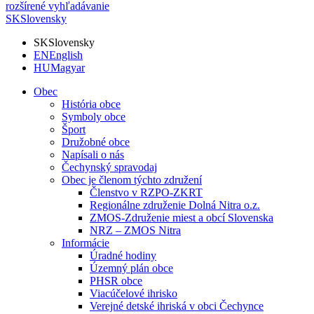
rozšírené vyhľadávanie
SK
Slovensky
SK
Slovensky
EN
English
HU
Magyar
Obec
História obce
Symboly obce
Šport
Družobné obce
Napísali o nás
Čechynský spravodaj
Obec je členom týchto združení
Členstvo v RZPO-ZKRT
Regionálne združenie Dolná Nitra o.z.
ZMOS-Združenie miest a obcí Slovenska
NRZ – ZMOS Nitra
Informácie
Úradné hodiny
Územný plán obce
PHSR obce
Viacúčelové ihrisko
Verejné detské ihriská v obci Čechynce