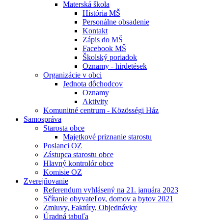
Materská škola
História MŠ
Personálne obsadenie
Kontakt
Zápis do MŠ
Facebook MŠ
Školský poriadok
Oznamy - hirdetések
Organizácie v obci
Jednota dôchodcov
Oznamy
Aktivity
Komunitné centrum - Közösségi Ház
Samospráva
Starosta obce
Majetkové priznanie starostu
Poslanci OZ
Zástupca starostu obce
Hlavný kontrolór obce
Komisie OZ
Zverejňovanie
Referendum vyhlásený na 21. januára 2023
Sčítanie obyvateľov, domov a bytov 2021
Zmluvy, Faktúry, Objednávky
Úradná tabuľa