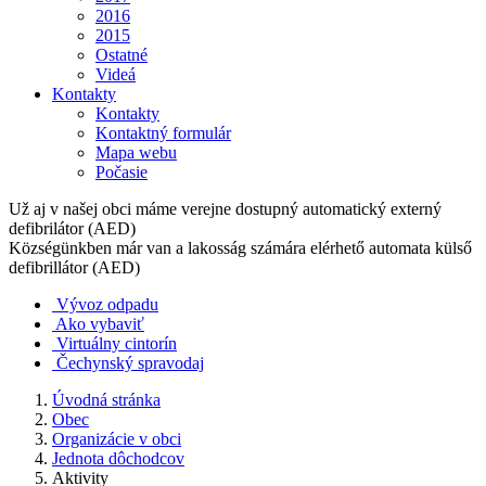
2016
2015
Ostatné
Videá
Kontakty
Kontakty
Kontaktný formulár
Mapa webu
Počasie
Už aj v našej obci máme verejne dostupný automatický externý
defibrilátor (AED)
Községünkben már van a lakosság számára elérhető automata külső
defibrillátor (AED)
Vývoz odpadu
Ako vybaviť
Virtuálny cintorín
Čechynský spravodaj
Úvodná stránka
Obec
Organizácie v obci
Jednota dôchodcov
Aktivity