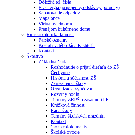
Dôležité tel. čísla
El. energia (pripojenie, odstávky, poruchy)
Separovanie odpadov
Mapa obce
Virtuálny cintorín
Prenájom kultúrneho domu
Rímskokatolícka farnosť
Farské oznamy
Kostol svätého Jána Krstiteľa
Kontakt
Školstvo
Základná škola
Rozhodnutie o prijatí dieťaťa do ZŠ
Čechynce
História a súčasnosť ZŠ
Zamestnanci školy
Organizácia vyučovania
Rozvrhy hodín
Termíny ZRPŠ a zasadnutí PR
Krúžková činnosť
Rada školy
Termíny školských prázdnin
Kontakt
školské dokumenty
Školské ovocie