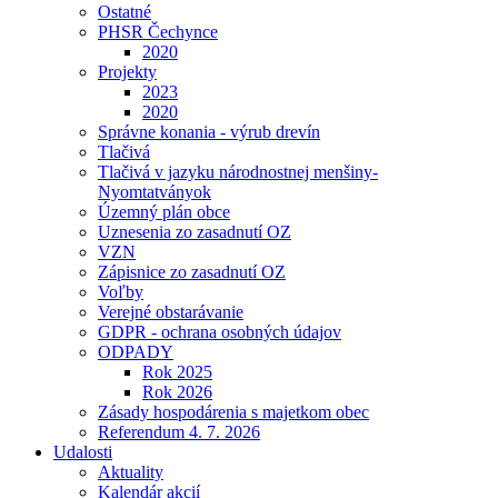
Ostatné
PHSR Čechynce
2020
Projekty
2023
2020
Správne konania - výrub drevín
Tlačivá
Tlačivá v jazyku národnostnej menšiny-
Nyomtatványok
Územný plán obce
Uznesenia zo zasadnutí OZ
VZN
Zápisnice zo zasadnutí OZ
Voľby
Verejné obstarávanie
GDPR - ochrana osobných údajov
ODPADY
Rok 2025
Rok 2026
Zásady hospodárenia s majetkom obec
Referendum 4. 7. 2026
Udalosti
Aktuality
Kalendár akcií