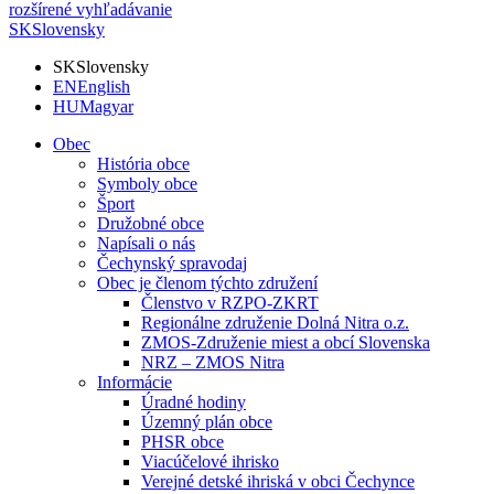
rozšírené vyhľadávanie
SK
Slovensky
SK
Slovensky
EN
English
HU
Magyar
Obec
História obce
Symboly obce
Šport
Družobné obce
Napísali o nás
Čechynský spravodaj
Obec je členom týchto združení
Členstvo v RZPO-ZKRT
Regionálne združenie Dolná Nitra o.z.
ZMOS-Združenie miest a obcí Slovenska
NRZ – ZMOS Nitra
Informácie
Úradné hodiny
Územný plán obce
PHSR obce
Viacúčelové ihrisko
Verejné detské ihriská v obci Čechynce