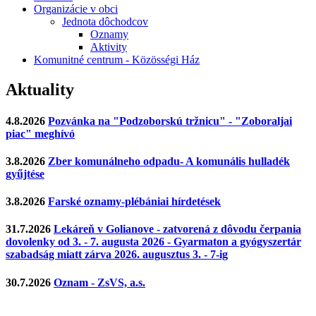
Organizácie v obci
Jednota dôchodcov
Oznamy
Aktivity
Komunitné centrum - Közösségi Ház
Aktuality
4.8.2026
Pozvánka na "Podzoborskú tržnicu" - "Zoboraljai
piac" meghívó
3.8.2026
Zber komunálneho odpadu- A komunális hulladék
gyűjtése
3.8.2026
Farské oznamy-plébániai hírdetések
31.7.2026
Lekáreň v Golianove - zatvorená z dôvodu čerpania
dovolenky od 3. - 7. augusta 2026 - Gyarmaton a gyógyszertár
szabadság miatt zárva 2026. augusztus 3. - 7-ig
30.7.2026
Oznam - ZsVS, a.s.