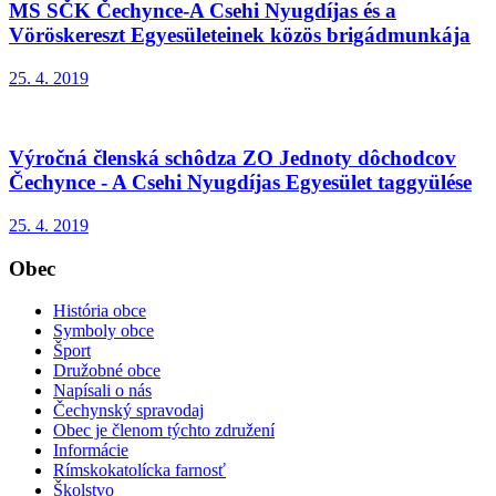
MS SČK Čechynce-A Csehi Nyugdíjas és a
Vöröskereszt Egyesületeinek közös brigádmunkája
25. 4. 2019
Výročná členská schôdza ZO Jednoty dôchodcov
Čechynce - A Csehi Nyugdíjas Egyesület taggyülése
25. 4. 2019
Obec
História obce
Symboly obce
Šport
Družobné obce
Napísali o nás
Čechynský spravodaj
Obec je členom týchto združení
Informácie
Rímskokatolícka farnosť
Školstvo