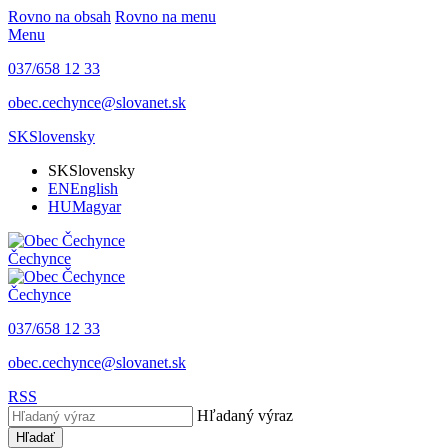
Rovno na obsah
Rovno na menu
Menu
037/658 12 33
obec.cechynce@slovanet.sk
SK
Slovensky
SK
Slovensky
EN
English
HU
Magyar
Čechynce
Čechynce
037/658 12 33
obec.cechynce@slovanet.sk
RSS
Hľadaný výraz
Hľadať