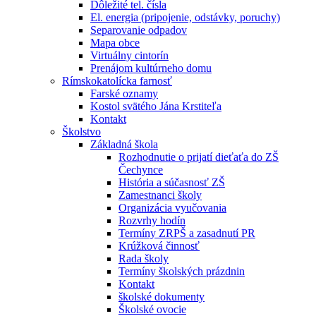
Dôležité tel. čísla
El. energia (pripojenie, odstávky, poruchy)
Separovanie odpadov
Mapa obce
Virtuálny cintorín
Prenájom kultúrneho domu
Rímskokatolícka farnosť
Farské oznamy
Kostol svätého Jána Krstiteľa
Kontakt
Školstvo
Základná škola
Rozhodnutie o prijatí dieťaťa do ZŠ
Čechynce
História a súčasnosť ZŠ
Zamestnanci školy
Organizácia vyučovania
Rozvrhy hodín
Termíny ZRPŠ a zasadnutí PR
Krúžková činnosť
Rada školy
Termíny školských prázdnin
Kontakt
školské dokumenty
Školské ovocie