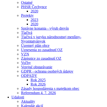
Ostatné
PHSR Čechynce
2020
Projekty
2023
2020
Správne konania - výrub drevín
Tlačivá
Tlačivá v jazyku národnostnej menšiny-
Nyomtatványok
Územný plán obce
Uznesenia zo zasadnutí OZ
VZN
Zápisnice zo zasadnutí OZ
Voľby
Verejné obstarávanie
GDPR - ochrana osobných údajov
ODPADY
Rok 2025
Rok 2026
Zásady hospodárenia s majetkom obec
Referendum 4. 7. 2026
Udalosti
Aktuality
Kalendár akcií