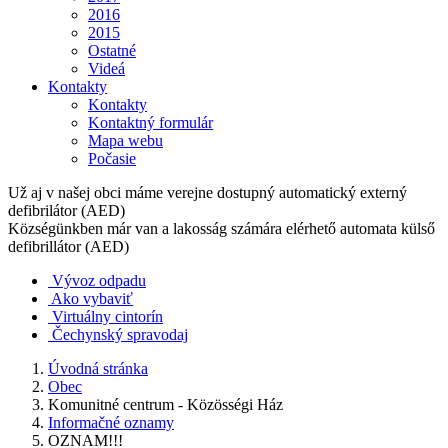
2016
2015
Ostatné
Videá
Kontakty
Kontakty
Kontaktný formulár
Mapa webu
Počasie
Už aj v našej obci máme verejne dostupný automatický externý
defibrilátor (AED)
Községünkben már van a lakosság számára elérhető automata külső
defibrillátor (AED)
Vývoz odpadu
Ako vybaviť
Virtuálny cintorín
Čechynský spravodaj
Úvodná stránka
Obec
Komunitné centrum - Közösségi Ház
Informačné oznamy
OZNAM!!!