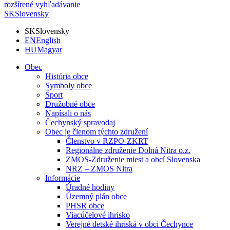
rozšírené vyhľadávanie
SK
Slovensky
SK
Slovensky
EN
English
HU
Magyar
Obec
História obce
Symboly obce
Šport
Družobné obce
Napísali o nás
Čechynský spravodaj
Obec je členom týchto združení
Členstvo v RZPO-ZKRT
Regionálne združenie Dolná Nitra o.z.
ZMOS-Združenie miest a obcí Slovenska
NRZ – ZMOS Nitra
Informácie
Úradné hodiny
Územný plán obce
PHSR obce
Viacúčelové ihrisko
Verejné detské ihriská v obci Čechynce