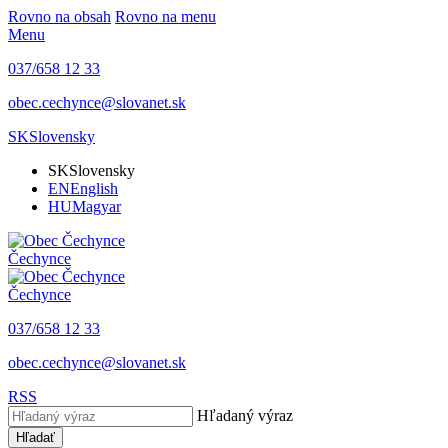
Rovno na obsah
Rovno na menu
Menu
037/658 12 33
obec.cechynce@slovanet.sk
SK
Slovensky
SK
Slovensky
EN
English
HU
Magyar
Čechynce
Čechynce
037/658 12 33
obec.cechynce@slovanet.sk
RSS
Hľadaný výraz
Hľadať