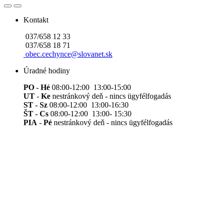
Kontakt
037/658 12 33
037/658 18 71
obec.cechynce@slovanet.sk
Úradné hodiny
PO - Hé
08:00-12:00 13:00-15:00
UT
-
Ke
nestránkový deň - nincs ügyfélfogadás
ST - Sz
08:00-12:00 13:00-16:30
ŠT - Cs
08:00-12:00 13:00- 15:30
PIA
-
Pé
nestránkový deň - nincs ügyfélfogadás