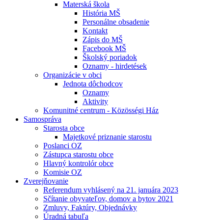
Materská škola
História MŠ
Personálne obsadenie
Kontakt
Zápis do MŠ
Facebook MŠ
Školský poriadok
Oznamy - hirdetések
Organizácie v obci
Jednota dôchodcov
Oznamy
Aktivity
Komunitné centrum - Közösségi Ház
Samospráva
Starosta obce
Majetkové priznanie starostu
Poslanci OZ
Zástupca starostu obce
Hlavný kontrolór obce
Komisie OZ
Zverejňovanie
Referendum vyhlásený na 21. januára 2023
Sčítanie obyvateľov, domov a bytov 2021
Zmluvy, Faktúry, Objednávky
Úradná tabuľa