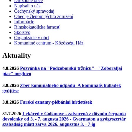
Družobné obce
Napísali o nás
Čechynský spravodaj
Obec je členom týchto združení
Informácie
Rímskokatolícka farnosť
Školstvo
Organizácie v obci
Komunitné centrum - Közösségi Ház
Aktuality
4.8.2026
Pozvánka na "Podzoborskú tržnicu" - "Zoboraljai
piac" meghívó
3.8.2026
Zber komunálneho odpadu- A komunális hulladék
gyűjtése
3.8.2026
Farské oznamy-plébániai hírdetések
31.7.2026
Lekáreň v Golianove - zatvorená z dôvodu čerpania
dovolenky od 3. - 7. augusta 2026 - Gyarmaton a gyógyszertár
szabadság miatt zárva 2026. augusztus 3. - 7-ig