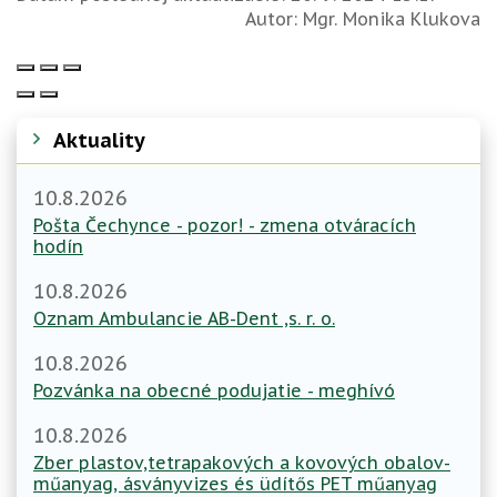
Autor:
Mgr. Monika Klukova
Aktuality
10.8.2026
Pošta Čechynce - pozor! - zmena otváracích
hodín
10.8.2026
Oznam Ambulancie AB-Dent ,s. r. o.
10.8.2026
Pozvánka na obecné podujatie - meghívó
10.8.2026
Zber plastov,tetrapakových a kovových obalov-
műanyag, ásványvizes és üdítős PET műanyag