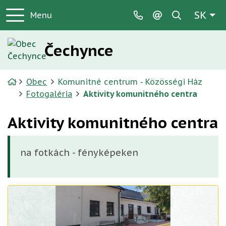
Rovno na obsah
Rovno na menu
Slo
SK
Menu
037/658 12 33
obec.cechynce@
Čechynce
Úvodná stránka
Obec
Komunitné centrum - Közösségi Ház
Fotogaléria
Aktivity komunitného centra
Aktivity komunitného centra
na fotkách - fényképeken