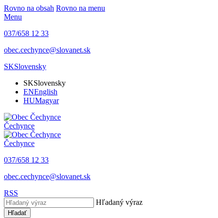
Rovno na obsah
Rovno na menu
Menu
037/658 12 33
obec.cechynce@slovanet.sk
SK
Slovensky
SK
Slovensky
EN
English
HU
Magyar
Čechynce
Čechynce
037/658 12 33
obec.cechynce@slovanet.sk
RSS
Hľadaný výraz
Hľadať