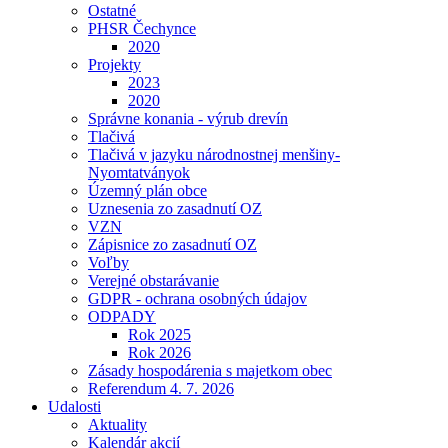
Ostatné
PHSR Čechynce
2020
Projekty
2023
2020
Správne konania - výrub drevín
Tlačivá
Tlačivá v jazyku národnostnej menšiny-
Nyomtatványok
Územný plán obce
Uznesenia zo zasadnutí OZ
VZN
Zápisnice zo zasadnutí OZ
Voľby
Verejné obstarávanie
GDPR - ochrana osobných údajov
ODPADY
Rok 2025
Rok 2026
Zásady hospodárenia s majetkom obec
Referendum 4. 7. 2026
Udalosti
Aktuality
Kalendár akcií