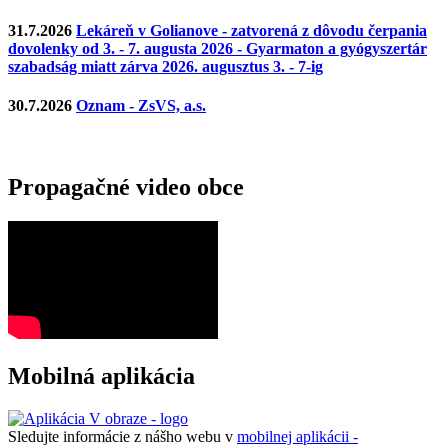
31.7.2026
Lekáreň v Golianove - zatvorená z dôvodu čerpania
dovolenky od 3. - 7. augusta 2026 - Gyarmaton a gyógyszertár
szabadság miatt zárva 2026. augusztus 3. - 7-ig
30.7.2026
Oznam - ZsVS, a.s.
Propagačné video obce
Mobilná aplikácia
Sledujte informácie z nášho webu v
mobilnej aplikácii -