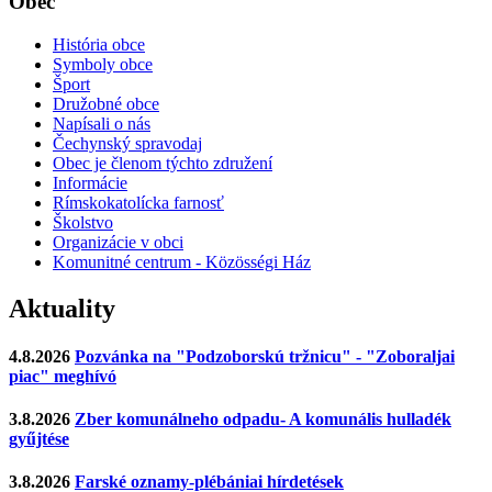
Obec
História obce
Symboly obce
Šport
Družobné obce
Napísali o nás
Čechynský spravodaj
Obec je členom týchto združení
Informácie
Rímskokatolícka farnosť
Školstvo
Organizácie v obci
Komunitné centrum - Közösségi Ház
Aktuality
4.8.2026
Pozvánka na "Podzoborskú tržnicu" - "Zoboraljai
piac" meghívó
3.8.2026
Zber komunálneho odpadu- A komunális hulladék
gyűjtése
3.8.2026
Farské oznamy-plébániai hírdetések