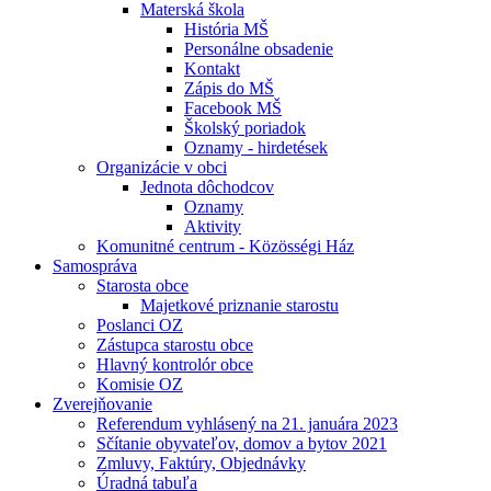
Materská škola
História MŠ
Personálne obsadenie
Kontakt
Zápis do MŠ
Facebook MŠ
Školský poriadok
Oznamy - hirdetések
Organizácie v obci
Jednota dôchodcov
Oznamy
Aktivity
Komunitné centrum - Közösségi Ház
Samospráva
Starosta obce
Majetkové priznanie starostu
Poslanci OZ
Zástupca starostu obce
Hlavný kontrolór obce
Komisie OZ
Zverejňovanie
Referendum vyhlásený na 21. januára 2023
Sčítanie obyvateľov, domov a bytov 2021
Zmluvy, Faktúry, Objednávky
Úradná tabuľa