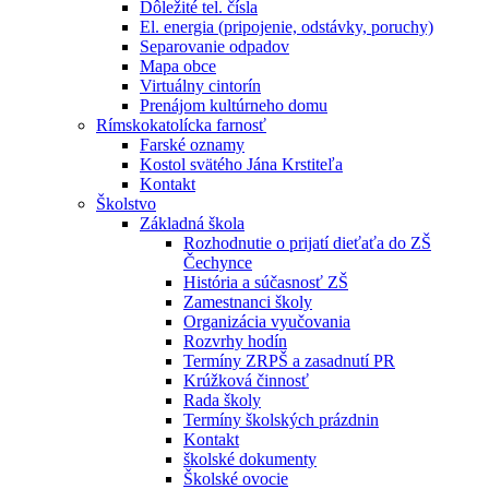
Dôležité tel. čísla
El. energia (pripojenie, odstávky, poruchy)
Separovanie odpadov
Mapa obce
Virtuálny cintorín
Prenájom kultúrneho domu
Rímskokatolícka farnosť
Farské oznamy
Kostol svätého Jána Krstiteľa
Kontakt
Školstvo
Základná škola
Rozhodnutie o prijatí dieťaťa do ZŠ
Čechynce
História a súčasnosť ZŠ
Zamestnanci školy
Organizácia vyučovania
Rozvrhy hodín
Termíny ZRPŠ a zasadnutí PR
Krúžková činnosť
Rada školy
Termíny školských prázdnin
Kontakt
školské dokumenty
Školské ovocie