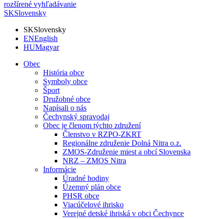
rozšírené vyhľadávanie
SK
Slovensky
SK
Slovensky
EN
English
HU
Magyar
Obec
História obce
Symboly obce
Šport
Družobné obce
Napísali o nás
Čechynský spravodaj
Obec je členom týchto združení
Členstvo v RZPO-ZKRT
Regionálne združenie Dolná Nitra o.z.
ZMOS-Združenie miest a obcí Slovenska
NRZ – ZMOS Nitra
Informácie
Úradné hodiny
Územný plán obce
PHSR obce
Viacúčelové ihrisko
Verejné detské ihriská v obci Čechynce