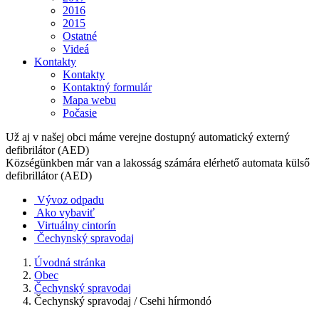
2016
2015
Ostatné
Videá
Kontakty
Kontakty
Kontaktný formulár
Mapa webu
Počasie
Už aj v našej obci máme verejne dostupný automatický externý
defibrilátor (AED)
Községünkben már van a lakosság számára elérhető automata külső
defibrillátor (AED)
Vývoz odpadu
Ako vybaviť
Virtuálny cintorín
Čechynský spravodaj
Úvodná stránka
Obec
Čechynský spravodaj
Čechynský spravodaj / Csehi hírmondó