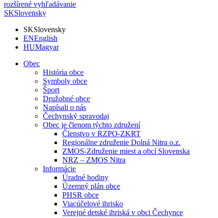
rozšírené vyhľadávanie
SK
Slovensky
SK
Slovensky
EN
English
HU
Magyar
Obec
História obce
Symboly obce
Šport
Družobné obce
Napísali o nás
Čechynský spravodaj
Obec je členom týchto združení
Členstvo v RZPO-ZKRT
Regionálne združenie Dolná Nitra o.z.
ZMOS-Združenie miest a obcí Slovenska
NRZ – ZMOS Nitra
Informácie
Úradné hodiny
Územný plán obce
PHSR obce
Viacúčelové ihrisko
Verejné detské ihriská v obci Čechynce