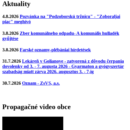
Aktuality
4.8.2026
Pozvánka na "Podzoborskú tržnicu" - "Zoboraljai
piac" meghívó
3.8.2026
Zber komunálneho odpadu- A komunális hulladék
gyűjtése
3.8.2026
Farské oznamy-plébániai hírdetések
31.7.2026
Lekáreň v Golianove - zatvorená z dôvodu čerpania
dovolenky od 3. - 7. augusta 2026 - Gyarmaton a gyógyszertár
szabadság miatt zárva 2026. augusztus 3. - 7-ig
30.7.2026
Oznam - ZsVS, a.s.
Propagačné video obce