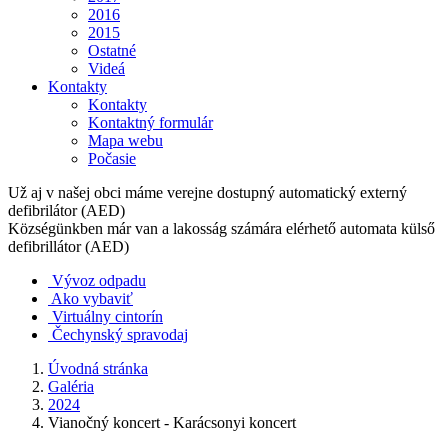
2016
2015
Ostatné
Videá
Kontakty
Kontakty
Kontaktný formulár
Mapa webu
Počasie
Už aj v našej obci máme verejne dostupný automatický externý
defibrilátor (AED)
Községünkben már van a lakosság számára elérhető automata külső
defibrillátor (AED)
Vývoz odpadu
Ako vybaviť
Virtuálny cintorín
Čechynský spravodaj
Úvodná stránka
Galéria
2024
Vianočný koncert - Karácsonyi koncert