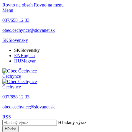
Rovno na obsah
Rovno na menu
Menu
037/658 12 33
obec.cechynce@slovanet.sk
SK
Slovensky
SK
Slovensky
EN
English
HU
Magyar
Čechynce
Čechynce
037/658 12 33
obec.cechynce@slovanet.sk
RSS
Hľadaný výraz
Hľadať