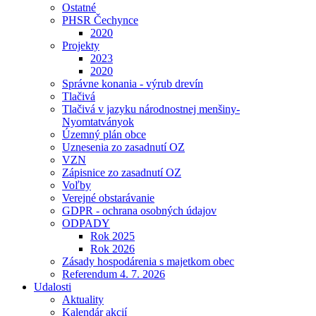
Ostatné
PHSR Čechynce
2020
Projekty
2023
2020
Správne konania - výrub drevín
Tlačivá
Tlačivá v jazyku národnostnej menšiny-
Nyomtatványok
Územný plán obce
Uznesenia zo zasadnutí OZ
VZN
Zápisnice zo zasadnutí OZ
Voľby
Verejné obstarávanie
GDPR - ochrana osobných údajov
ODPADY
Rok 2025
Rok 2026
Zásady hospodárenia s majetkom obec
Referendum 4. 7. 2026
Udalosti
Aktuality
Kalendár akcií