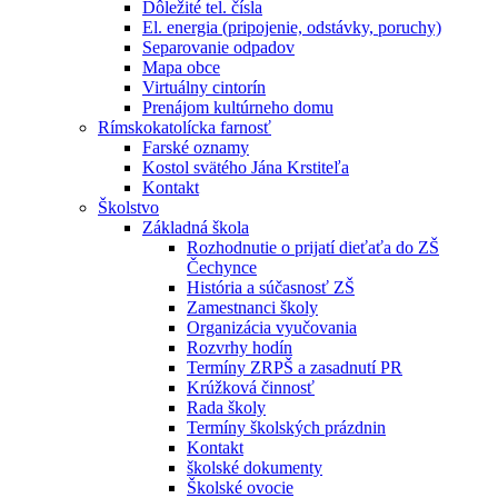
Dôležité tel. čísla
El. energia (pripojenie, odstávky, poruchy)
Separovanie odpadov
Mapa obce
Virtuálny cintorín
Prenájom kultúrneho domu
Rímskokatolícka farnosť
Farské oznamy
Kostol svätého Jána Krstiteľa
Kontakt
Školstvo
Základná škola
Rozhodnutie o prijatí dieťaťa do ZŠ
Čechynce
História a súčasnosť ZŠ
Zamestnanci školy
Organizácia vyučovania
Rozvrhy hodín
Termíny ZRPŠ a zasadnutí PR
Krúžková činnosť
Rada školy
Termíny školských prázdnin
Kontakt
školské dokumenty
Školské ovocie