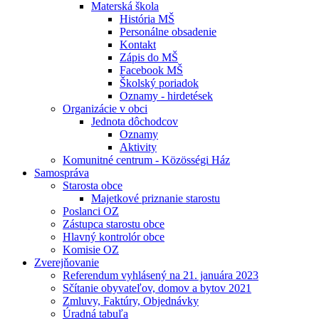
Materská škola
História MŠ
Personálne obsadenie
Kontakt
Zápis do MŠ
Facebook MŠ
Školský poriadok
Oznamy - hirdetések
Organizácie v obci
Jednota dôchodcov
Oznamy
Aktivity
Komunitné centrum - Közösségi Ház
Samospráva
Starosta obce
Majetkové priznanie starostu
Poslanci OZ
Zástupca starostu obce
Hlavný kontrolór obce
Komisie OZ
Zverejňovanie
Referendum vyhlásený na 21. januára 2023
Sčítanie obyvateľov, domov a bytov 2021
Zmluvy, Faktúry, Objednávky
Úradná tabuľa