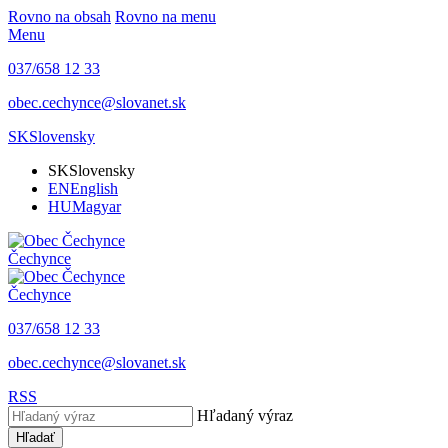
Rovno na obsah
Rovno na menu
Menu
037/658 12 33
obec.cechynce@slovanet.sk
SK
Slovensky
SK
Slovensky
EN
English
HU
Magyar
Čechynce
Čechynce
037/658 12 33
obec.cechynce@slovanet.sk
RSS
Hľadaný výraz
Hľadať