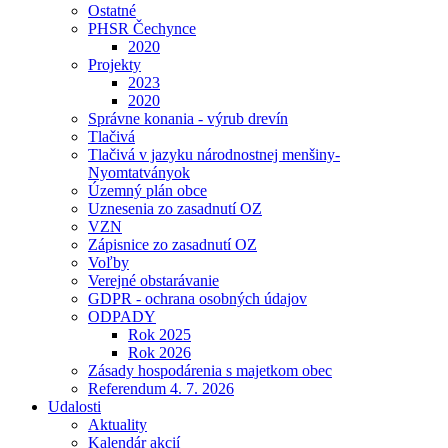
Ostatné
PHSR Čechynce
2020
Projekty
2023
2020
Správne konania - výrub drevín
Tlačivá
Tlačivá v jazyku národnostnej menšiny-
Nyomtatványok
Územný plán obce
Uznesenia zo zasadnutí OZ
VZN
Zápisnice zo zasadnutí OZ
Voľby
Verejné obstarávanie
GDPR - ochrana osobných údajov
ODPADY
Rok 2025
Rok 2026
Zásady hospodárenia s majetkom obec
Referendum 4. 7. 2026
Udalosti
Aktuality
Kalendár akcií