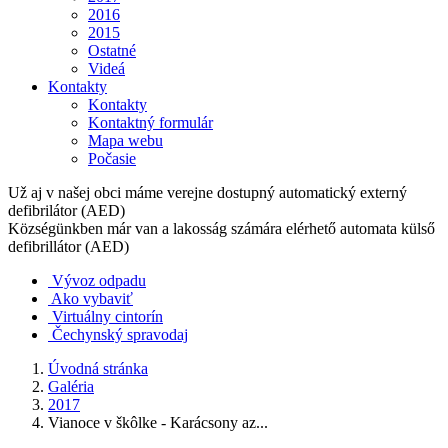
2016
2015
Ostatné
Videá
Kontakty
Kontakty
Kontaktný formulár
Mapa webu
Počasie
Už aj v našej obci máme verejne dostupný automatický externý
defibrilátor (AED)
Községünkben már van a lakosság számára elérhető automata külső
defibrillátor (AED)
Vývoz odpadu
Ako vybaviť
Virtuálny cintorín
Čechynský spravodaj
Úvodná stránka
Galéria
2017
Vianoce v škôlke - Karácsony az...