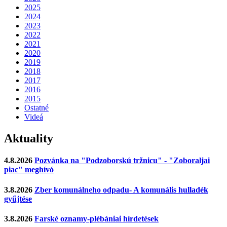
2025
2024
2023
2022
2021
2020
2019
2018
2017
2016
2015
Ostatné
Videá
Aktuality
4.8.2026
Pozvánka na "Podzoborskú tržnicu" - "Zoboraljai
piac" meghívó
3.8.2026
Zber komunálneho odpadu- A komunális hulladék
gyűjtése
3.8.2026
Farské oznamy-plébániai hírdetések