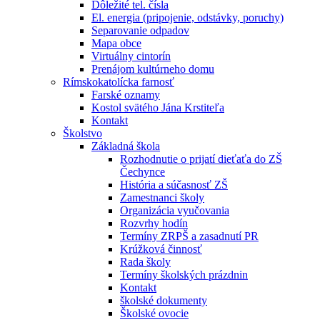
Dôležité tel. čísla
El. energia (pripojenie, odstávky, poruchy)
Separovanie odpadov
Mapa obce
Virtuálny cintorín
Prenájom kultúrneho domu
Rímskokatolícka farnosť
Farské oznamy
Kostol svätého Jána Krstiteľa
Kontakt
Školstvo
Základná škola
Rozhodnutie o prijatí dieťaťa do ZŠ
Čechynce
História a súčasnosť ZŠ
Zamestnanci školy
Organizácia vyučovania
Rozvrhy hodín
Termíny ZRPŠ a zasadnutí PR
Krúžková činnosť
Rada školy
Termíny školských prázdnin
Kontakt
školské dokumenty
Školské ovocie