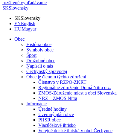
rozšírené vyhľadávanie
SK
Slovensky
SK
Slovensky
EN
English
HU
Magyar
Obec
História obce
Symboly obce
Šport
Družobné obce
Napísali o nás
Čechynský spravodaj
Obec je členom týchto združení
Členstvo v RZPO-ZKRT
Regionálne združenie Dolná Nitra o.z.
ZMOS-Združenie miest a obcí Slovenska
NRZ – ZMOS Nitra
Informácie
Úradné hodiny
Územný plán obce
PHSR obce
Viacúčelové ihrisko
Verejné detské ihriská v obci Čechynce