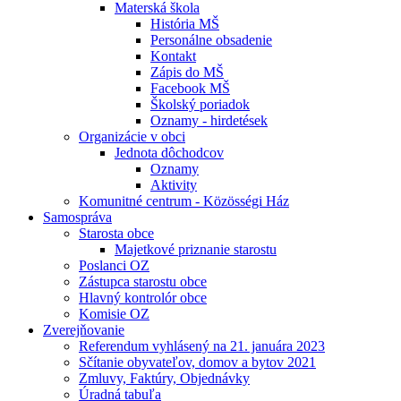
Materská škola
História MŠ
Personálne obsadenie
Kontakt
Zápis do MŠ
Facebook MŠ
Školský poriadok
Oznamy - hirdetések
Organizácie v obci
Jednota dôchodcov
Oznamy
Aktivity
Komunitné centrum - Közösségi Ház
Samospráva
Starosta obce
Majetkové priznanie starostu
Poslanci OZ
Zástupca starostu obce
Hlavný kontrolór obce
Komisie OZ
Zverejňovanie
Referendum vyhlásený na 21. januára 2023
Sčítanie obyvateľov, domov a bytov 2021
Zmluvy, Faktúry, Objednávky
Úradná tabuľa