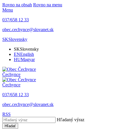
Rovno na obsah
Rovno na menu
Menu
037/658 12 33
obec.cechynce@slovanet.sk
SK
Slovensky
SK
Slovensky
EN
English
HU
Magyar
Čechynce
Čechynce
037/658 12 33
obec.cechynce@slovanet.sk
RSS
Hľadaný výraz
Hľadať