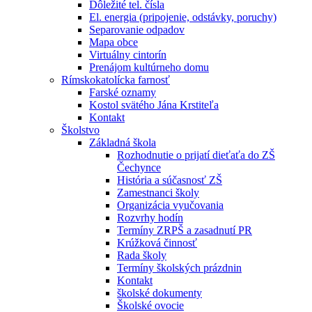
Dôležité tel. čísla
El. energia (pripojenie, odstávky, poruchy)
Separovanie odpadov
Mapa obce
Virtuálny cintorín
Prenájom kultúrneho domu
Rímskokatolícka farnosť
Farské oznamy
Kostol svätého Jána Krstiteľa
Kontakt
Školstvo
Základná škola
Rozhodnutie o prijatí dieťaťa do ZŠ
Čechynce
História a súčasnosť ZŠ
Zamestnanci školy
Organizácia vyučovania
Rozvrhy hodín
Termíny ZRPŠ a zasadnutí PR
Krúžková činnosť
Rada školy
Termíny školských prázdnin
Kontakt
školské dokumenty
Školské ovocie