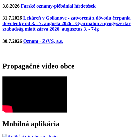
3.8.2026
Farské oznamy-plébániai hírdetések
31.7.2026
Lekáreň v Golianove - zatvorená z dôvodu čerpania
dovolenky od 3. - 7. augusta 2026 - Gyarmaton a gyógyszertár
szabadság miatt zárva 2026. augusztus 3. - 7-ig
30.7.2026
Oznam - ZsVS, a.s.
Propagačné video obce
Mobilná aplikácia