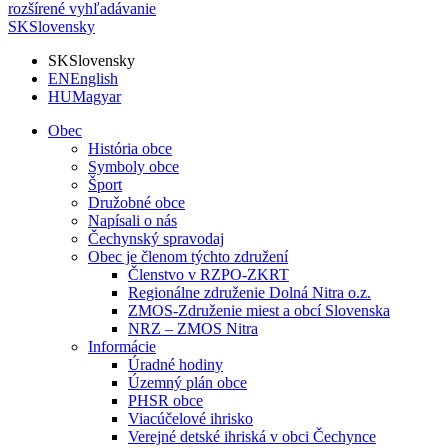
rozšírené vyhľadávanie
SK
Slovensky
SK
Slovensky
EN
English
HU
Magyar
Obec
História obce
Symboly obce
Šport
Družobné obce
Napísali o nás
Čechynský spravodaj
Obec je členom týchto združení
Členstvo v RZPO-ZKRT
Regionálne združenie Dolná Nitra o.z.
ZMOS-Združenie miest a obcí Slovenska
NRZ – ZMOS Nitra
Informácie
Úradné hodiny
Územný plán obce
PHSR obce
Viacúčelové ihrisko
Verejné detské ihriská v obci Čechynce