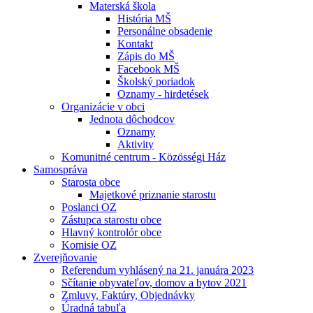
Materská škola
História MŠ
Personálne obsadenie
Kontakt
Zápis do MŠ
Facebook MŠ
Školský poriadok
Oznamy - hirdetések
Organizácie v obci
Jednota dôchodcov
Oznamy
Aktivity
Komunitné centrum - Közösségi Ház
Samospráva
Starosta obce
Majetkové priznanie starostu
Poslanci OZ
Zástupca starostu obce
Hlavný kontrolór obce
Komisie OZ
Zverejňovanie
Referendum vyhlásený na 21. januára 2023
Sčítanie obyvateľov, domov a bytov 2021
Zmluvy, Faktúry, Objednávky
Úradná tabuľa