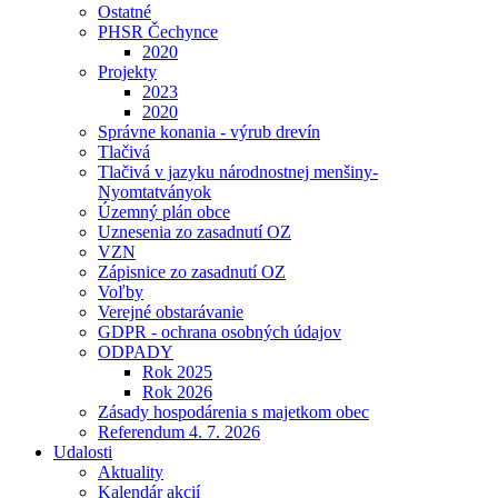
Ostatné
PHSR Čechynce
2020
Projekty
2023
2020
Správne konania - výrub drevín
Tlačivá
Tlačivá v jazyku národnostnej menšiny-
Nyomtatványok
Územný plán obce
Uznesenia zo zasadnutí OZ
VZN
Zápisnice zo zasadnutí OZ
Voľby
Verejné obstarávanie
GDPR - ochrana osobných údajov
ODPADY
Rok 2025
Rok 2026
Zásady hospodárenia s majetkom obec
Referendum 4. 7. 2026
Udalosti
Aktuality
Kalendár akcií