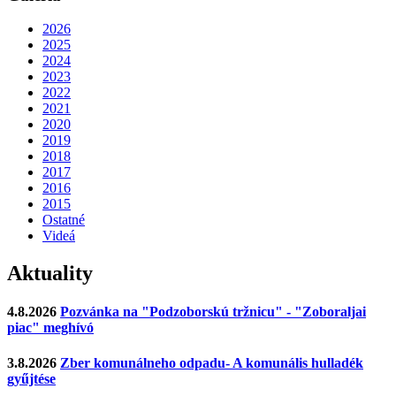
2026
2025
2024
2023
2022
2021
2020
2019
2018
2017
2016
2015
Ostatné
Videá
Aktuality
4.8.2026
Pozvánka na "Podzoborskú tržnicu" - "Zoboraljai
piac" meghívó
3.8.2026
Zber komunálneho odpadu- A komunális hulladék
gyűjtése