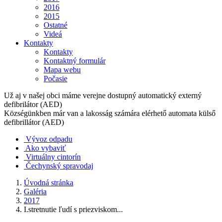
2016
2015
Ostatné
Videá
Kontakty
Kontakty
Kontaktný formulár
Mapa webu
Počasie
Už aj v našej obci máme verejne dostupný automatický externý
defibrilátor (AED)
Községünkben már van a lakosság számára elérhető automata külső
defibrillátor (AED)
Vývoz odpadu
Ako vybaviť
Virtuálny cintorín
Čechynský spravodaj
Úvodná stránka
Galéria
2017
I.stretnutie ľudí s priezviskom...