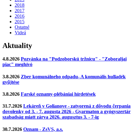
2018
2017
2016
2015
Ostatné
Videá
Aktuality
4.8.2026
Pozvánka na "Podzoborskú tržnicu" - "Zoboraljai
piac" meghívó
3.8.2026
Zber komunálneho odpadu- A komunális hulladék
gyűjtése
3.8.2026
Farské oznamy-plébániai hírdetések
31.7.2026
Lekáreň v Golianove - zatvorená z dôvodu čerpania
dovolenky od 3. - 7. augusta 2026 - Gyarmaton a gyógyszertár
szabadság miatt zárva 2026. augusztus 3. - 7-ig
30.7.2026
Oznam - ZsVS, a.s.