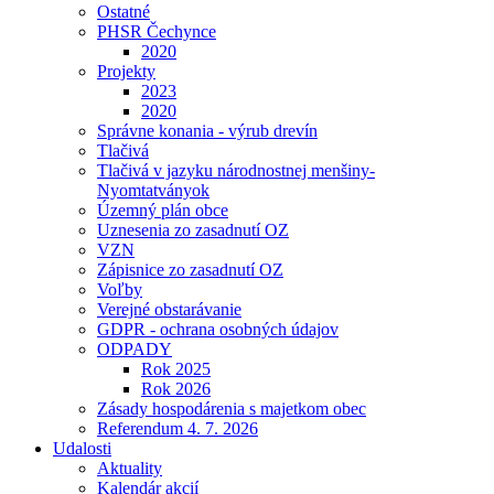
Ostatné
PHSR Čechynce
2020
Projekty
2023
2020
Správne konania - výrub drevín
Tlačivá
Tlačivá v jazyku národnostnej menšiny-
Nyomtatványok
Územný plán obce
Uznesenia zo zasadnutí OZ
VZN
Zápisnice zo zasadnutí OZ
Voľby
Verejné obstarávanie
GDPR - ochrana osobných údajov
ODPADY
Rok 2025
Rok 2026
Zásady hospodárenia s majetkom obec
Referendum 4. 7. 2026
Udalosti
Aktuality
Kalendár akcií