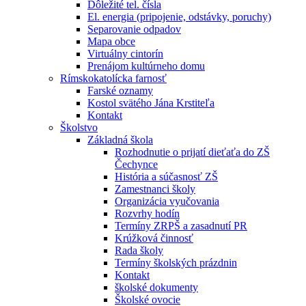
Dôležité tel. čísla
El. energia (pripojenie, odstávky, poruchy)
Separovanie odpadov
Mapa obce
Virtuálny cintorín
Prenájom kultúrneho domu
Rímskokatolícka farnosť
Farské oznamy
Kostol svätého Jána Krstiteľa
Kontakt
Školstvo
Základná škola
Rozhodnutie o prijatí dieťaťa do ZŠ
Čechynce
História a súčasnosť ZŠ
Zamestnanci školy
Organizácia vyučovania
Rozvrhy hodín
Termíny ZRPŠ a zasadnutí PR
Krúžková činnosť
Rada školy
Termíny školských prázdnin
Kontakt
školské dokumenty
Školské ovocie