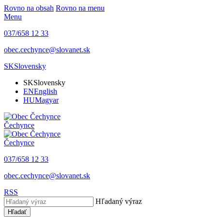
Rovno na obsah
Rovno na menu
Menu
037/658 12 33
obec.cechynce@slovanet.sk
SK
Slovensky
SK
Slovensky
EN
English
HU
Magyar
Čechynce
Čechynce
037/658 12 33
obec.cechynce@slovanet.sk
RSS
Hľadaný výraz
Hľadať