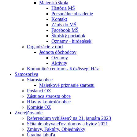
Materská škola
História MŠ
Personálne obsadenie
Kontakt
Zápis do MŠ
Facebook MŠ
Školský poriadok
Oznamy - hirdetések
Organizácie v obci
Jednota dôchodcov
Oznamy
Aktivity
Komunitné centrum - Közösségi Ház
Samospráva
Starosta obce
Majetkové priznanie starostu
Poslanci OZ
Zástupca starostu obce
Hlavný kontrolór obce
Komisie OZ
Zverejňovanie
Referendum vyhlásený na 21. januára 2023
Sčítanie obyvateľov, domov a bytov 2021
Zmluvy, Faktúry, Objednávky
Úradná tabuľa