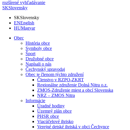
rozšírené vyhľadávanie
SK
Slovensky
SK
Slovensky
EN
English
HU
Magyar
Obec
História obce
Symboly obce
Šport
Družobné obce
Napísali o nás
Čechynský spravodaj
Obec je členom týchto združení
Členstvo v RZPO-ZKRT
Regionálne združenie Dolná Nitra o.z.
ZMOS-Združenie miest a obcí Slovenska
NRZ – ZMOS Nitra
Informácie
Úradné hodiny
Územný plán obce
PHSR obce
Viacúčelové ihrisko
Verejné detské ihriská v obci Čechynce