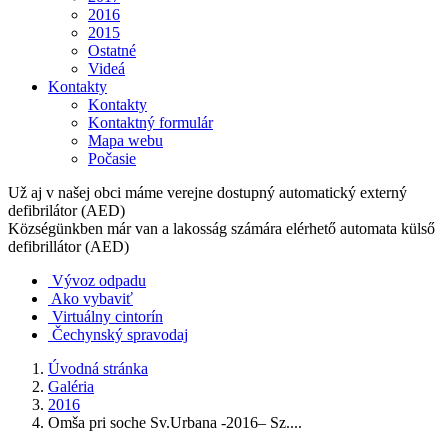
2016
2015
Ostatné
Videá
Kontakty
Kontakty
Kontaktný formulár
Mapa webu
Počasie
Už aj v našej obci máme verejne dostupný automatický externý
defibrilátor (AED)
Községünkben már van a lakosság számára elérhető automata külső
defibrillátor (AED)
Vývoz odpadu
Ako vybaviť
Virtuálny cintorín
Čechynský spravodaj
Úvodná stránka
Galéria
2016
Omša pri soche Sv.Urbana -2016– Sz....