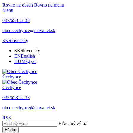
Rovno na obsah
Rovno na menu
Menu
037/658 12 33
obec.cechynce@slovanet.sk
SK
Slovensky
SK
Slovensky
EN
English
HU
Magyar
Čechynce
Čechynce
037/658 12 33
obec.cechynce@slovanet.sk
RSS
Hľadaný výraz
Hľadať