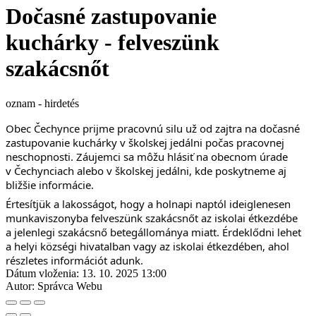
Dočasné zastupovanie
kuchárky - felveszünk
szakácsnőt
oznam - hirdetés
Obec Čechynce prijme pracovnú silu už od zajtra na dočasné 
zastupovanie kuchárky v školskej jedálni počas pracovnej 
neschopnosti. Záujemci sa môžu hlásiť na obecnom úrade 
v Čechynciach alebo v školskej jedálni, kde poskytneme aj 
bližšie informácie.
Értesítjük a lakosságot, hogy a holnapi naptól ideiglenesen 
munkaviszonyba felveszünk szakácsnőt az iskolai étkezdébe 
a jelenlegi szakácsnő betegállománya miatt. Érdeklődni lehet 
a helyi községi hivatalban vagy az iskolai étkezdében, ahol 
részletes információt adunk.
Dátum vloženia:
13. 10. 2025 13:00
Autor:
Správca Webu