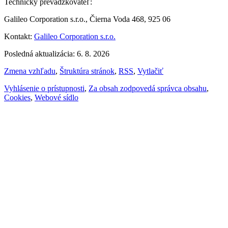
Technický prevádzkovateľ:
Galileo Corporation s.r.o., Čierna Voda 468, 925 06
Kontakt:
Galileo Corporation s.r.o.
Posledná aktualizácia: 6. 8. 2026
Zmena vzhľadu
,
Štruktúra stránok
,
RSS
,
Vytlačiť
Vyhlásenie o prístupnosti
,
Za obsah zodpovedá správca obsahu
,
Cookies
,
Webové sídlo