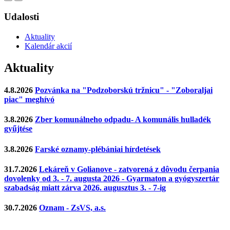
Udalosti
Aktuality
Kalendár akcií
Aktuality
4.8.2026
Pozvánka na "Podzoborskú tržnicu" - "Zoboraljai
piac" meghívó
3.8.2026
Zber komunálneho odpadu- A komunális hulladék
gyűjtése
3.8.2026
Farské oznamy-plébániai hírdetések
31.7.2026
Lekáreň v Golianove - zatvorená z dôvodu čerpania
dovolenky od 3. - 7. augusta 2026 - Gyarmaton a gyógyszertár
szabadság miatt zárva 2026. augusztus 3. - 7-ig
30.7.2026
Oznam - ZsVS, a.s.