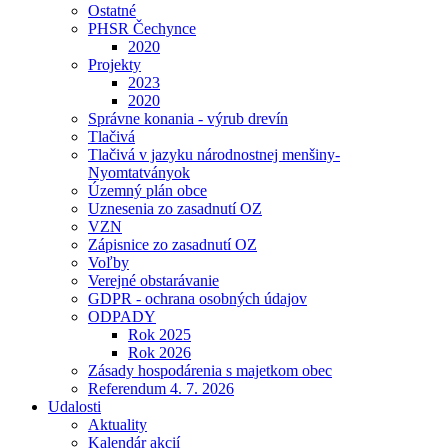
Ostatné
PHSR Čechynce
2020
Projekty
2023
2020
Správne konania - výrub drevín
Tlačivá
Tlačivá v jazyku národnostnej menšiny-
Nyomtatványok
Územný plán obce
Uznesenia zo zasadnutí OZ
VZN
Zápisnice zo zasadnutí OZ
Voľby
Verejné obstarávanie
GDPR - ochrana osobných údajov
ODPADY
Rok 2025
Rok 2026
Zásady hospodárenia s majetkom obec
Referendum 4. 7. 2026
Udalosti
Aktuality
Kalendár akcií