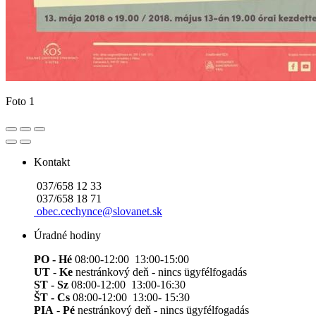
Foto 1
Kontakt
037/658 12 33
037/658 18 71
obec.cechynce@slovanet.sk
Úradné hodiny
PO - Hé
08:00-12:00 13:00-15:00
UT
-
Ke
nestránkový deň - nincs ügyfélfogadás
ST - Sz
08:00-12:00 13:00-16:30
ŠT - Cs
08:00-12:00 13:00- 15:30
PIA
-
Pé
nestránkový deň - nincs ügyfélfogadás