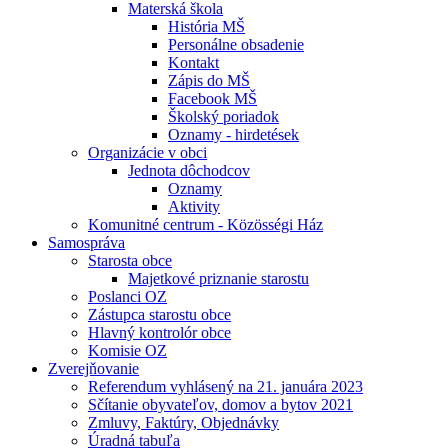
Materská škola
História MŠ
Personálne obsadenie
Kontakt
Zápis do MŠ
Facebook MŠ
Školský poriadok
Oznamy - hirdetések
Organizácie v obci
Jednota dôchodcov
Oznamy
Aktivity
Komunitné centrum - Közösségi Ház
Samospráva
Starosta obce
Majetkové priznanie starostu
Poslanci OZ
Zástupca starostu obce
Hlavný kontrolór obce
Komisie OZ
Zverejňovanie
Referendum vyhlásený na 21. januára 2023
Sčítanie obyvateľov, domov a bytov 2021
Zmluvy, Faktúry, Objednávky
Úradná tabuľa