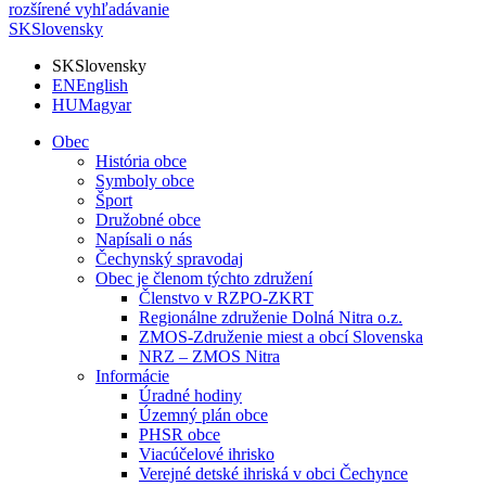
rozšírené vyhľadávanie
SK
Slovensky
SK
Slovensky
EN
English
HU
Magyar
Obec
História obce
Symboly obce
Šport
Družobné obce
Napísali o nás
Čechynský spravodaj
Obec je členom týchto združení
Členstvo v RZPO-ZKRT
Regionálne združenie Dolná Nitra o.z.
ZMOS-Združenie miest a obcí Slovenska
NRZ – ZMOS Nitra
Informácie
Úradné hodiny
Územný plán obce
PHSR obce
Viacúčelové ihrisko
Verejné detské ihriská v obci Čechynce