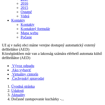
2016
2015
Ostatné
Videá
Kontakty
Kontakty
Kontaktný formulár
Mapa webu
Počasie
Už aj v našej obci máme verejne dostupný automatický externý
defibrilátor (AED)
Községünkben már van a lakosság számára elérhető automata külső
defibrillátor (AED)
Vývoz odpadu
Ako vybaviť
Virtuálny cintorín
Čechynský spravodaj
Úvodná stránka
Udalosti
Aktuality
Dočasné zastupovanie kuchárky -...