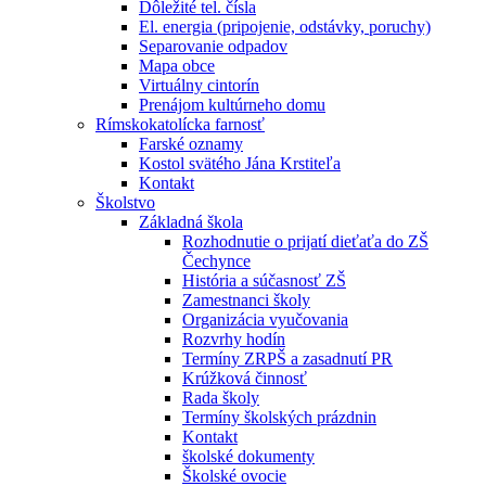
Dôležité tel. čísla
El. energia (pripojenie, odstávky, poruchy)
Separovanie odpadov
Mapa obce
Virtuálny cintorín
Prenájom kultúrneho domu
Rímskokatolícka farnosť
Farské oznamy
Kostol svätého Jána Krstiteľa
Kontakt
Školstvo
Základná škola
Rozhodnutie o prijatí dieťaťa do ZŠ
Čechynce
História a súčasnosť ZŠ
Zamestnanci školy
Organizácia vyučovania
Rozvrhy hodín
Termíny ZRPŠ a zasadnutí PR
Krúžková činnosť
Rada školy
Termíny školských prázdnin
Kontakt
školské dokumenty
Školské ovocie