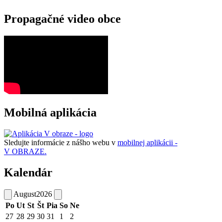
Propagačné video obce
Mobilná aplikácia
Sledujte informácie z nášho webu v
mobilnej aplikácii -
V OBRAZE.
Kalendár
August
2026
Po
Ut
St
Št
Pia
So
Ne
27
28
29
30
31
1
2