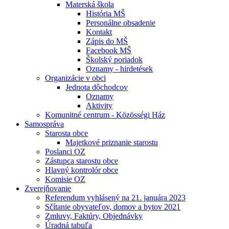
Materská škola
História MŠ
Personálne obsadenie
Kontakt
Zápis do MŠ
Facebook MŠ
Školský poriadok
Oznamy - hirdetések
Organizácie v obci
Jednota dôchodcov
Oznamy
Aktivity
Komunitné centrum - Közösségi Ház
Samospráva
Starosta obce
Majetkové priznanie starostu
Poslanci OZ
Zástupca starostu obce
Hlavný kontrolór obce
Komisie OZ
Zverejňovanie
Referendum vyhlásený na 21. januára 2023
Sčítanie obyvateľov, domov a bytov 2021
Zmluvy, Faktúry, Objednávky
Úradná tabuľa