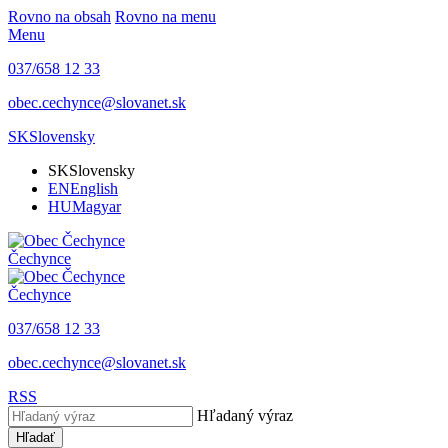
Rovno na obsah
Rovno na menu
Menu
037/658 12 33
obec.cechynce@slovanet.sk
SK
Slovensky
SK
Slovensky
EN
English
HU
Magyar
Čechynce
Čechynce
037/658 12 33
obec.cechynce@slovanet.sk
RSS
Hľadaný výraz
Hľadať