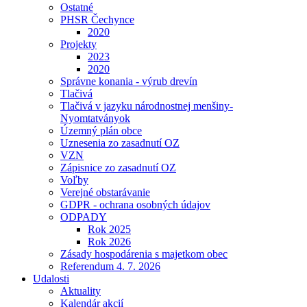
Ostatné
PHSR Čechynce
2020
Projekty
2023
2020
Správne konania - výrub drevín
Tlačivá
Tlačivá v jazyku národnostnej menšiny-
Nyomtatványok
Územný plán obce
Uznesenia zo zasadnutí OZ
VZN
Zápisnice zo zasadnutí OZ
Voľby
Verejné obstarávanie
GDPR - ochrana osobných údajov
ODPADY
Rok 2025
Rok 2026
Zásady hospodárenia s majetkom obec
Referendum 4. 7. 2026
Udalosti
Aktuality
Kalendár akcií