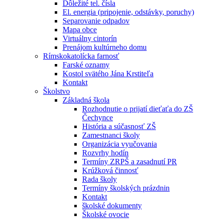
Dôležité tel. čísla
El. energia (pripojenie, odstávky, poruchy)
Separovanie odpadov
Mapa obce
Virtuálny cintorín
Prenájom kultúrneho domu
Rímskokatolícka farnosť
Farské oznamy
Kostol svätého Jána Krstiteľa
Kontakt
Školstvo
Základná škola
Rozhodnutie o prijatí dieťaťa do ZŠ
Čechynce
História a súčasnosť ZŠ
Zamestnanci školy
Organizácia vyučovania
Rozvrhy hodín
Termíny ZRPŠ a zasadnutí PR
Krúžková činnosť
Rada školy
Termíny školských prázdnin
Kontakt
školské dokumenty
Školské ovocie