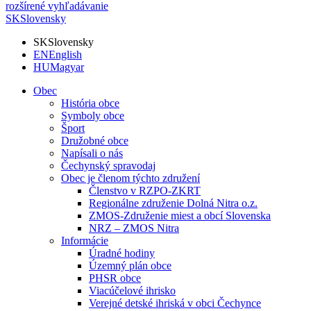
rozšírené vyhľadávanie
SK
Slovensky
SK
Slovensky
EN
English
HU
Magyar
Obec
História obce
Symboly obce
Šport
Družobné obce
Napísali o nás
Čechynský spravodaj
Obec je členom týchto združení
Členstvo v RZPO-ZKRT
Regionálne združenie Dolná Nitra o.z.
ZMOS-Združenie miest a obcí Slovenska
NRZ – ZMOS Nitra
Informácie
Úradné hodiny
Územný plán obce
PHSR obce
Viacúčelové ihrisko
Verejné detské ihriská v obci Čechynce