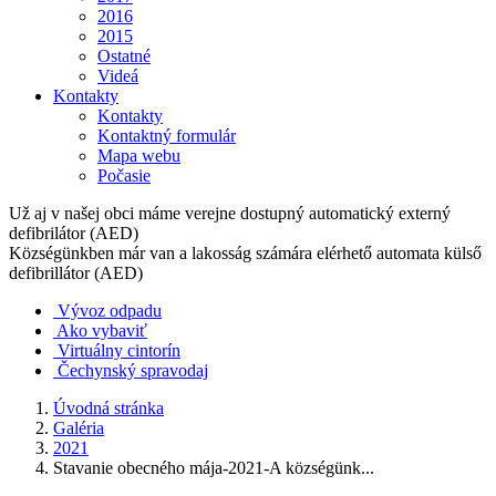
2016
2015
Ostatné
Videá
Kontakty
Kontakty
Kontaktný formulár
Mapa webu
Počasie
Už aj v našej obci máme verejne dostupný automatický externý
defibrilátor (AED)
Községünkben már van a lakosság számára elérhető automata külső
defibrillátor (AED)
Vývoz odpadu
Ako vybaviť
Virtuálny cintorín
Čechynský spravodaj
Úvodná stránka
Galéria
2021
Stavanie obecného mája-2021-A községünk...