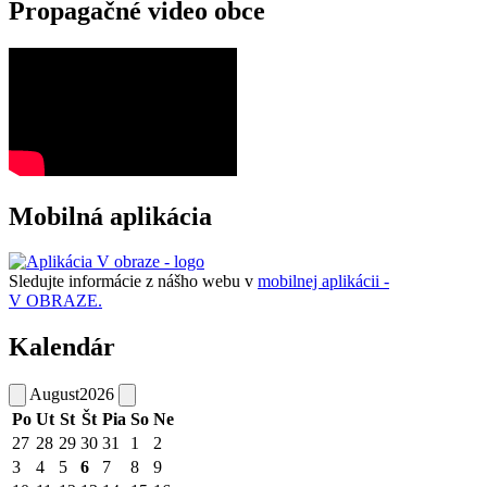
Propagačné video obce
Mobilná aplikácia
Sledujte informácie z nášho webu v
mobilnej aplikácii -
V OBRAZE.
Kalendár
August
2026
Po
Ut
St
Št
Pia
So
Ne
27
28
29
30
31
1
2
3
4
5
6
7
8
9