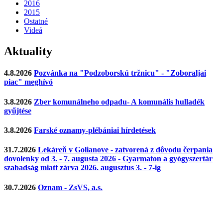
2016
2015
Ostatné
Videá
Aktuality
4.8.2026
Pozvánka na "Podzoborskú tržnicu" - "Zoboraljai
piac" meghívó
3.8.2026
Zber komunálneho odpadu- A komunális hulladék
gyűjtése
3.8.2026
Farské oznamy-plébániai hírdetések
31.7.2026
Lekáreň v Golianove - zatvorená z dôvodu čerpania
dovolenky od 3. - 7. augusta 2026 - Gyarmaton a gyógyszertár
szabadság miatt zárva 2026. augusztus 3. - 7-ig
30.7.2026
Oznam - ZsVS, a.s.