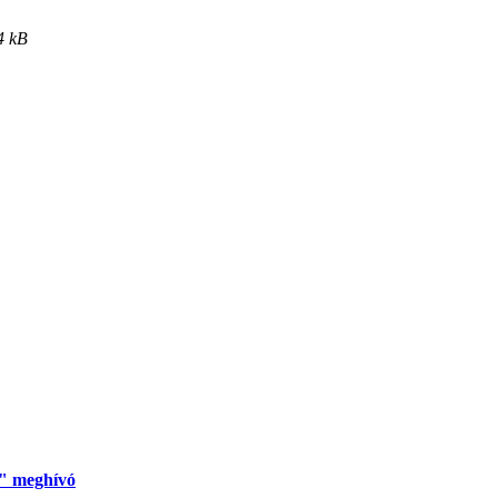
4 kB
c" meghívó