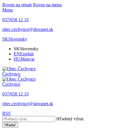
Rovno na obsah
Rovno na menu
Menu
037/658 12 33
obec.cechynce@slovanet.sk
SK
Slovensky
SK
Slovensky
EN
English
HU
Magyar
Čechynce
Čechynce
037/658 12 33
obec.cechynce@slovanet.sk
RSS
Hľadaný výraz
Hľadať