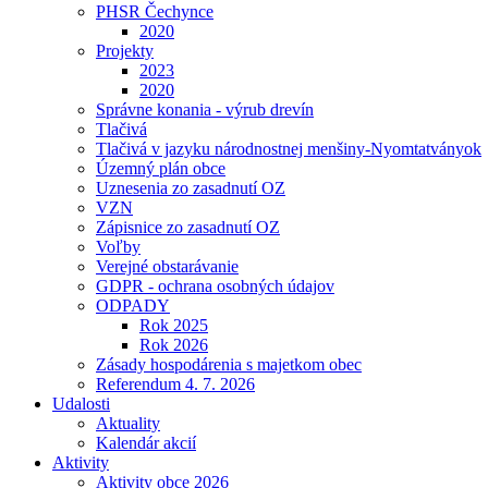
PHSR Čechynce
2020
Projekty
2023
2020
Správne konania - výrub drevín
Tlačivá
Tlačivá v jazyku národnostnej menšiny-Nyomtatványok
Územný plán obce
Uznesenia zo zasadnutí OZ
VZN
Zápisnice zo zasadnutí OZ
Voľby
Verejné obstarávanie
GDPR - ochrana osobných údajov
ODPADY
Rok 2025
Rok 2026
Zásady hospodárenia s majetkom obec
Referendum 4. 7. 2026
Udalosti
Aktuality
Kalendár akcií
Aktivity
Aktivity obce 2026