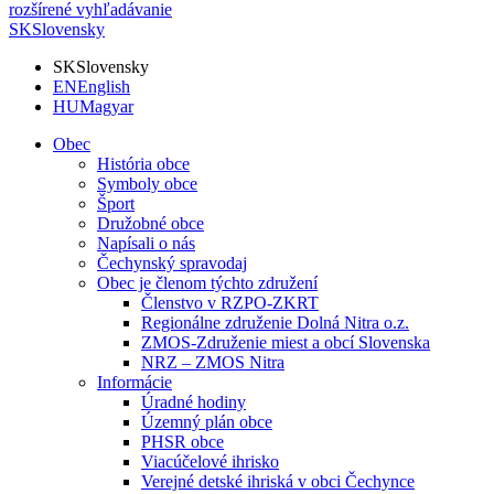
rozšírené vyhľadávanie
SK
Slovensky
SK
Slovensky
EN
English
HU
Magyar
Obec
História obce
Symboly obce
Šport
Družobné obce
Napísali o nás
Čechynský spravodaj
Obec je členom týchto združení
Členstvo v RZPO-ZKRT
Regionálne združenie Dolná Nitra o.z.
ZMOS-Združenie miest a obcí Slovenska
NRZ – ZMOS Nitra
Informácie
Úradné hodiny
Územný plán obce
PHSR obce
Viacúčelové ihrisko
Verejné detské ihriská v obci Čechynce