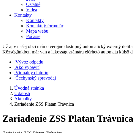
Ostatné
Videá
Kontakty
Kontakty
Kontaktný formulár
Mapa webu
Počasie
Už aj v našej obci máme verejne dostupný automatický externý defib
Községünkben már van a lakosság számára elérhető automata külső de
Vývoz odpadu
Ako vybaviť
Virtuálny cintorín
Čechynský spravodaj
Úvodná stránka
Udalosti
Aktuality
Zariadenie ZSS Platan Trávnica
Zariadenie ZSS Platan Trávnic