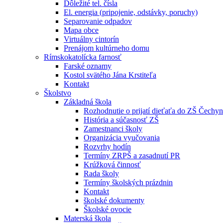
Dôležité tel. čísla
El. energia (pripojenie, odstávky, poruchy)
Separovanie odpadov
Mapa obce
Virtuálny cintorín
Prenájom kultúrneho domu
Rímskokatolícka farnosť
Farské oznamy
Kostol svätého Jána Krstiteľa
Kontakt
Školstvo
Základná škola
Rozhodnutie o prijatí dieťaťa do ZŠ Čechy
História a súčasnosť ZŠ
Zamestnanci školy
Organizácia vyučovania
Rozvrhy hodín
Termíny ZRPŠ a zasadnutí PR
Krúžková činnosť
Rada školy
Termíny školských prázdnin
Kontakt
školské dokumenty
Školské ovocie
Materská škola