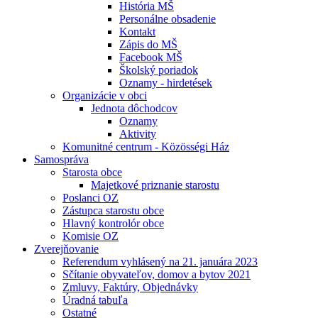
História MŠ
Personálne obsadenie
Kontakt
Zápis do MŠ
Facebook MŠ
Školský poriadok
Oznamy - hirdetések
Organizácie v obci
Jednota dôchodcov
Oznamy
Aktivity
Komunitné centrum - Közösségi Ház
Samospráva
Starosta obce
Majetkové priznanie starostu
Poslanci OZ
Zástupca starostu obce
Hlavný kontrolór obce
Komisie OZ
Zverejňovanie
Referendum vyhlásený na 21. januára 2023
Sčítanie obyvateľov, domov a bytov 2021
Zmluvy, Faktúry, Objednávky
Úradná tabuľa
Ostatné