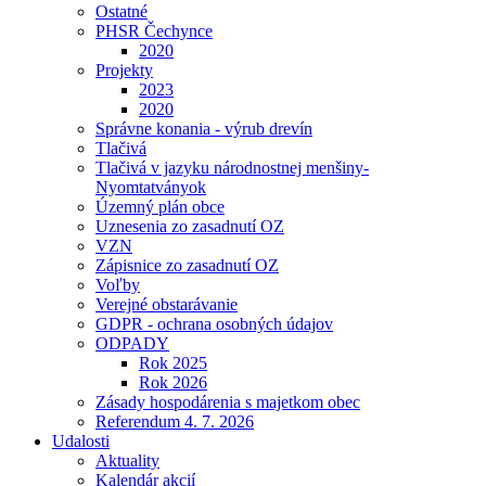
Ostatné
PHSR Čechynce
2020
Projekty
2023
2020
Správne konania - výrub drevín
Tlačivá
Tlačivá v jazyku národnostnej menšiny-
Nyomtatványok
Územný plán obce
Uznesenia zo zasadnutí OZ
VZN
Zápisnice zo zasadnutí OZ
Voľby
Verejné obstarávanie
GDPR - ochrana osobných údajov
ODPADY
Rok 2025
Rok 2026
Zásady hospodárenia s majetkom obec
Referendum 4. 7. 2026
Udalosti
Aktuality
Kalendár akcií