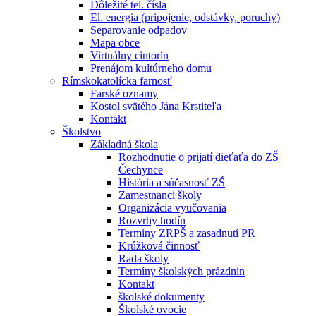
Dôležité tel. čísla
El. energia (pripojenie, odstávky, poruchy)
Separovanie odpadov
Mapa obce
Virtuálny cintorín
Prenájom kultúrneho domu
Rímskokatolícka farnosť
Farské oznamy
Kostol svätého Jána Krstiteľa
Kontakt
Školstvo
Základná škola
Rozhodnutie o prijatí dieťaťa do ZŠ
Čechynce
História a súčasnosť ZŠ
Zamestnanci školy
Organizácia vyučovania
Rozvrhy hodín
Termíny ZRPŠ a zasadnutí PR
Krúžková činnosť
Rada školy
Termíny školských prázdnin
Kontakt
školské dokumenty
Školské ovocie