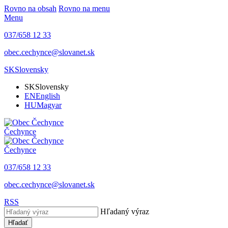
Rovno na obsah
Rovno na menu
Menu
037/658 12 33
obec.cechynce@slovanet.sk
SK
Slovensky
SK
Slovensky
EN
English
HU
Magyar
Čechynce
Čechynce
037/658 12 33
obec.cechynce@slovanet.sk
RSS
Hľadaný výraz
Hľadať