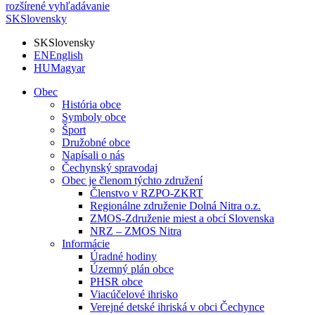
rozšírené vyhľadávanie
SK
Slovensky
SK
Slovensky
EN
English
HU
Magyar
Obec
História obce
Symboly obce
Šport
Družobné obce
Napísali o nás
Čechynský spravodaj
Obec je členom týchto združení
Členstvo v RZPO-ZKRT
Regionálne združenie Dolná Nitra o.z.
ZMOS-Združenie miest a obcí Slovenska
NRZ – ZMOS Nitra
Informácie
Úradné hodiny
Územný plán obce
PHSR obce
Viacúčelové ihrisko
Verejné detské ihriská v obci Čechynce