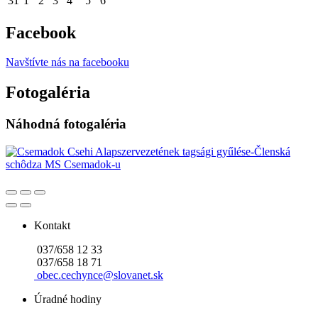
31
1
2
3
4
5
6
Facebook
Navštívte nás na facebooku
Fotogaléria
Náhodná fotogaléria
Kontakt
037/658 12 33
037/658 18 71
obec.cechynce@slovanet.sk
Úradné hodiny