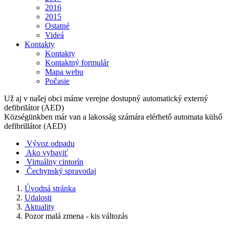
2016
2015
Ostatné
Videá
Kontakty
Kontakty
Kontaktný formulár
Mapa webu
Počasie
Už aj v našej obci máme verejne dostupný automatický externý
defibrilátor (AED)
Községünkben már van a lakosság számára elérhető automata külső
defibrillátor (AED)
Vývoz odpadu
Ako vybaviť
Virtuálny cintorín
Čechynský spravodaj
Úvodná stránka
Udalosti
Aktuality
Pozor malá zmena - kis változás