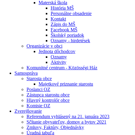
Materská škola
História MŠ
Personálne obsadenie
Kontakt
Zápis do MŠ
Facebook MŠ
Školský poriadok
Oznamy - hirdetések
Organizácie v obci
Jednota dôchodcov
Oznamy
Aktivity
Komunitné centrum - Közösségi Ház
Samospráva
Starosta obce
Majetkové priznanie starostu
Poslanci OZ
Zástupca starostu obce
Hlavný kontrolór obce
Komisie OZ
Zverejňovanie
Referendum vyhlásený na 21. januára 2023
Sčítanie obyvateľov, domov a bytov 2021
Zmluvy, Faktúry, Objednávky
Úradná tabuľa