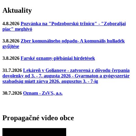
Aktuality
4.8.2026
Pozvánka na "Podzoborskú tržnicu" - "Zoboraljai
piac" meghívó
3.8.2026
Zber komunálneho odpadu- A komunális hulladék
gyűjtése
3.8.2026
Farské oznamy-plébániai hírdetések
31.7.2026
Lekáreň v Golianove - zatvorená z dôvodu čerpania
dovolenky od 3. - 7. augusta 2026 - Gyarmaton a gyógyszertár
szabadság miatt zárva 2026. augusztus 3. - 7-ig
30.7.2026
Oznam - ZsVS, a.s.
Propagačné video obce