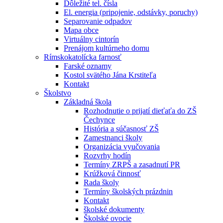
Dôležité tel. čísla
El. energia (pripojenie, odstávky, poruchy)
Separovanie odpadov
Mapa obce
Virtuálny cintorín
Prenájom kultúrneho domu
Rímskokatolícka farnosť
Farské oznamy
Kostol svätého Jána Krstiteľa
Kontakt
Školstvo
Základná škola
Rozhodnutie o prijatí dieťaťa do ZŠ
Čechynce
História a súčasnosť ZŠ
Zamestnanci školy
Organizácia vyučovania
Rozvrhy hodín
Termíny ZRPŠ a zasadnutí PR
Krúžková činnosť
Rada školy
Termíny školských prázdnin
Kontakt
školské dokumenty
Školské ovocie