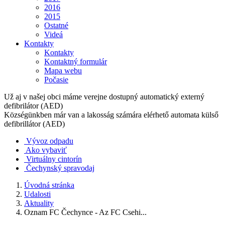
2016
2015
Ostatné
Videá
Kontakty
Kontakty
Kontaktný formulár
Mapa webu
Počasie
Už aj v našej obci máme verejne dostupný automatický externý
defibrilátor (AED)
Községünkben már van a lakosság számára elérhető automata külső
defibrillátor (AED)
Vývoz odpadu
Ako vybaviť
Virtuálny cintorín
Čechynský spravodaj
Úvodná stránka
Udalosti
Aktuality
Oznam FC Čechynce - Az FC Csehi...