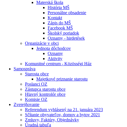
Materská škola
História MŠ
Personálne obsadenie
Kontakt
Zápis do MŠ
Facebook MŠ
Školský poriadok
Oznamy - hirdetések
Organizácie v obci
Jednota dôchodcov
Oznamy
Aktivity
Komunitné centrum - Közösségi Ház
Samospráva
Starosta obce
Majetkové priznanie starostu
Poslanci OZ
Zástupca starostu obce
Hlavný kontrolór obce
Komisie OZ
Zverejňovanie
Referendum vyhlásený na 21. januára 2023
Sčítanie obyvateľov, domov a bytov 2021
Zmluvy, Faktúry, Objednávky
Úradná tabuľa