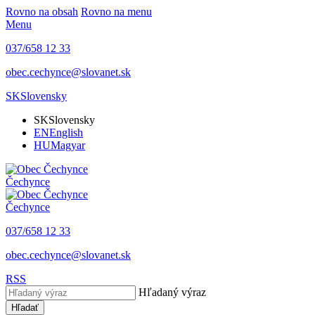
Rovno na obsah
Rovno na menu
Menu
037/658 12 33
obec.cechynce@slovanet.sk
SK
Slovensky
SK
Slovensky
EN
English
HU
Magyar
Čechynce
Čechynce
037/658 12 33
obec.cechynce@slovanet.sk
RSS
Hľadaný výraz
Hľadať