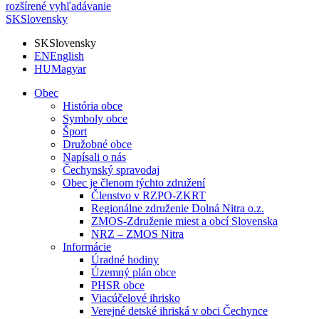
rozšírené vyhľadávanie
SK
Slovensky
SK
Slovensky
EN
English
HU
Magyar
Obec
História obce
Symboly obce
Šport
Družobné obce
Napísali o nás
Čechynský spravodaj
Obec je členom týchto združení
Členstvo v RZPO-ZKRT
Regionálne združenie Dolná Nitra o.z.
ZMOS-Združenie miest a obcí Slovenska
NRZ – ZMOS Nitra
Informácie
Úradné hodiny
Územný plán obce
PHSR obce
Viacúčelové ihrisko
Verejné detské ihriská v obci Čechynce