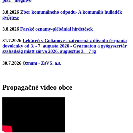
piac" meghívó
3.8.2026
Zber komunálneho odpadu- A komunális hulladék
gyűjtése
3.8.2026
Farské oznamy-plébániai hírdetések
31.7.2026
Lekáreň v Golianove - zatvorená z dôvodu čerpania
dovolenky od 3. - 7. augusta 2026 - Gyarmaton a gyógyszertár
szabadság miatt zárva 2026. augusztus 3. - 7-ig
30.7.2026
Oznam - ZsVS, a.s.
Propagačné video obce