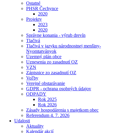
Ostatné
PHSR Čechynce
2020
Projekty
2023
2020
Správne konania - výrub drevín
Tlačivá
Tlačivá v jazyku národnostnej menšiny-
Nyomtatványok
Územný plán obce
Uznesenia zo zasadnutí OZ
VZN
Zápisnice zo zasadnutí OZ
Voľby
Verejné obstarávanie
GDPR - ochrana osobných údajov
ODPADY
Rok 2025
Rok 2026
Zásady hospodárenia s majetkom obec
Referendum 4. 7. 2026
Udalosti
Aktuality
Kalendár akcií