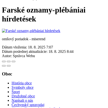
Farské oznamy-plébániai
hírdetések
omšový poriadok - miserend
Dátum vloženia:
18. 8. 2025 7:07
Dátum poslednej aktualizácie:
18. 8. 2025 8:44
Autor:
Správca Webu
Obec
História obce
Symboly obce
Šport
Družobné obce
Napísali o nás
Čechynský spravodaj