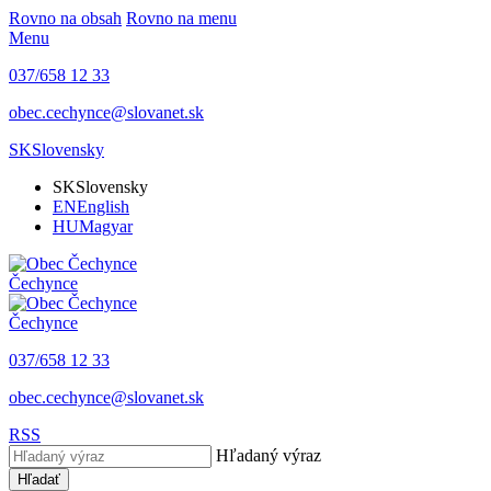
Rovno na obsah
Rovno na menu
Menu
037/658 12 33
obec.cechynce@slovanet.sk
SK
Slovensky
SK
Slovensky
EN
English
HU
Magyar
Čechynce
Čechynce
037/658 12 33
obec.cechynce@slovanet.sk
RSS
Hľadaný výraz
Hľadať