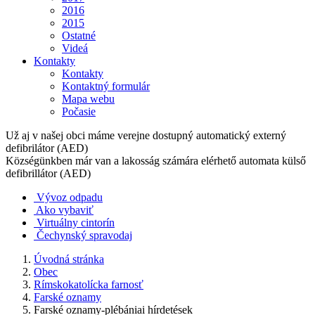
2016
2015
Ostatné
Videá
Kontakty
Kontakty
Kontaktný formulár
Mapa webu
Počasie
Už aj v našej obci máme verejne dostupný automatický externý
defibrilátor (AED)
Községünkben már van a lakosság számára elérhető automata külső
defibrillátor (AED)
Vývoz odpadu
Ako vybaviť
Virtuálny cintorín
Čechynský spravodaj
Úvodná stránka
Obec
Rímskokatolícka farnosť
Farské oznamy
Farské oznamy-plébániai hírdetések