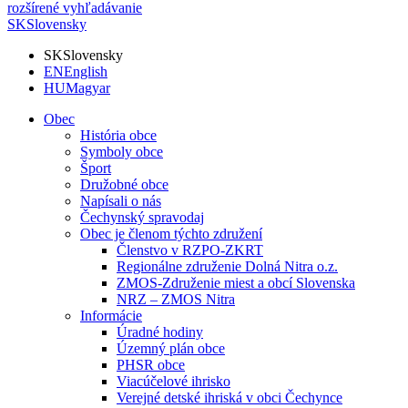
rozšírené vyhľadávanie
SK
Slovensky
SK
Slovensky
EN
English
HU
Magyar
Obec
História obce
Symboly obce
Šport
Družobné obce
Napísali o nás
Čechynský spravodaj
Obec je členom týchto združení
Členstvo v RZPO-ZKRT
Regionálne združenie Dolná Nitra o.z.
ZMOS-Združenie miest a obcí Slovenska
NRZ – ZMOS Nitra
Informácie
Úradné hodiny
Územný plán obce
PHSR obce
Viacúčelové ihrisko
Verejné detské ihriská v obci Čechynce