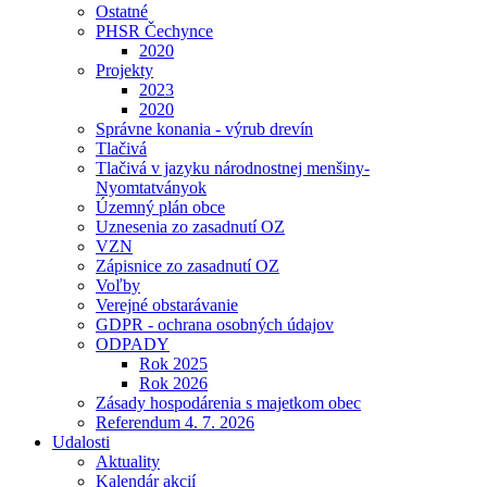
Ostatné
PHSR Čechynce
2020
Projekty
2023
2020
Správne konania - výrub drevín
Tlačivá
Tlačivá v jazyku národnostnej menšiny-
Nyomtatványok
Územný plán obce
Uznesenia zo zasadnutí OZ
VZN
Zápisnice zo zasadnutí OZ
Voľby
Verejné obstarávanie
GDPR - ochrana osobných údajov
ODPADY
Rok 2025
Rok 2026
Zásady hospodárenia s majetkom obec
Referendum 4. 7. 2026
Udalosti
Aktuality
Kalendár akcií