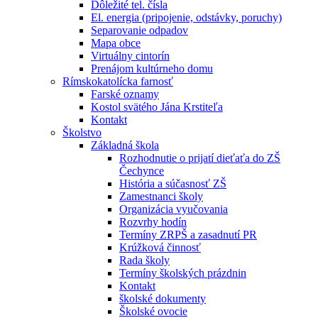
Dôležité tel. čísla
El. energia (pripojenie, odstávky, poruchy)
Separovanie odpadov
Mapa obce
Virtuálny cintorín
Prenájom kultúrneho domu
Rímskokatolícka farnosť
Farské oznamy
Kostol svätého Jána Krstiteľa
Kontakt
Školstvo
Základná škola
Rozhodnutie o prijatí dieťaťa do ZŠ
Čechynce
História a súčasnosť ZŠ
Zamestnanci školy
Organizácia vyučovania
Rozvrhy hodín
Termíny ZRPŠ a zasadnutí PR
Krúžková činnosť
Rada školy
Termíny školských prázdnin
Kontakt
školské dokumenty
Školské ovocie