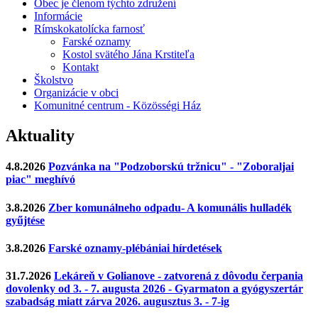
Obec je členom týchto združení
Informácie
Rímskokatolícka farnosť
Farské oznamy
Kostol svätého Jána Krstiteľa
Kontakt
Školstvo
Organizácie v obci
Komunitné centrum - Közösségi Ház
Aktuality
4.8.2026
Pozvánka na "Podzoborskú tržnicu" - "Zoboraljai
piac" meghívó
3.8.2026
Zber komunálneho odpadu- A komunális hulladék
gyűjtése
3.8.2026
Farské oznamy-plébániai hírdetések
31.7.2026
Lekáreň v Golianove - zatvorená z dôvodu čerpania
dovolenky od 3. - 7. augusta 2026 - Gyarmaton a gyógyszertár
szabadság miatt zárva 2026. augusztus 3. - 7-ig