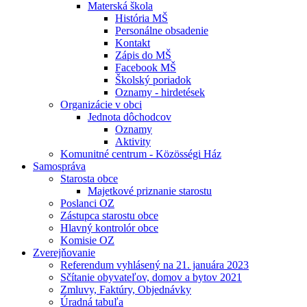
Materská škola
História MŠ
Personálne obsadenie
Kontakt
Zápis do MŠ
Facebook MŠ
Školský poriadok
Oznamy - hirdetések
Organizácie v obci
Jednota dôchodcov
Oznamy
Aktivity
Komunitné centrum - Közösségi Ház
Samospráva
Starosta obce
Majetkové priznanie starostu
Poslanci OZ
Zástupca starostu obce
Hlavný kontrolór obce
Komisie OZ
Zverejňovanie
Referendum vyhlásený na 21. januára 2023
Sčítanie obyvateľov, domov a bytov 2021
Zmluvy, Faktúry, Objednávky
Úradná tabuľa