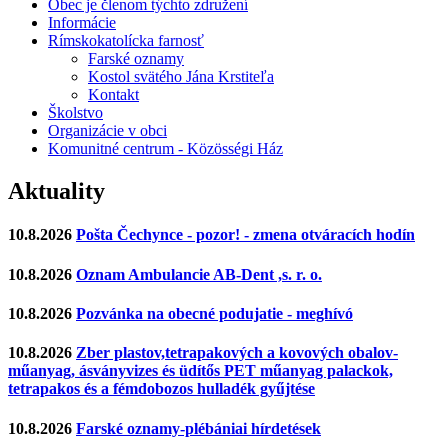
Obec je členom týchto združení
Informácie
Rímskokatolícka farnosť
Farské oznamy
Kostol svätého Jána Krstiteľa
Kontakt
Školstvo
Organizácie v obci
Komunitné centrum - Közösségi Ház
Aktuality
10.8.2026
Pošta Čechynce - pozor! - zmena otváracích hodín
10.8.2026
Oznam Ambulancie AB-Dent ,s. r. o.
10.8.2026
Pozvánka na obecné podujatie - meghívó
10.8.2026
Zber plastov,tetrapakových a kovových obalov-
műanyag, ásványvizes és üdítős PET műanyag palackok,
tetrapakos és a fémdobozos hulladék gyűjtése
10.8.2026
Farské oznamy-plébániai hírdetések