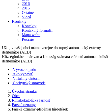
2016
2015
Ostatné
Videá
Kontakty
Kontakty
Kontaktný formulár
Mapa webu
Počasie
Už aj v našej obci máme verejne dostupný automatický externý
defibrilátor (AED)
Községünkben már van a lakosság számára elérhető automata külső
defibrillátor (AED)
Vývoz odpadu
Ako vybaviť
Virtuálny cintorín
Čechynský spravodaj
Úvodná stránka
Obec
Rímskokatolícka farnosť
Farské oznamy
Farské oznamy-plébániai hírdetések