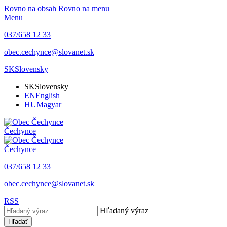
Rovno na obsah
Rovno na menu
Menu
037/658 12 33
obec.cechynce@slovanet.sk
SK
Slovensky
SK
Slovensky
EN
English
HU
Magyar
Čechynce
Čechynce
037/658 12 33
obec.cechynce@slovanet.sk
RSS
Hľadaný výraz
Hľadať