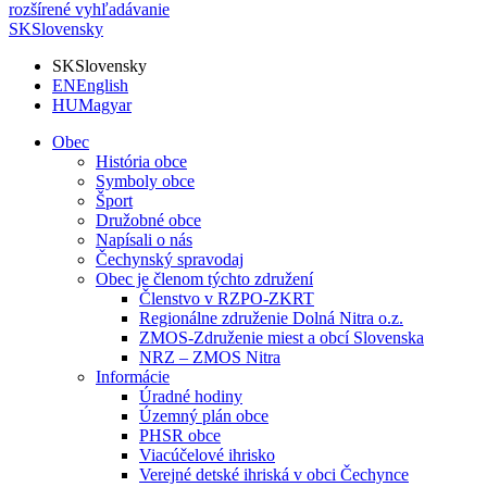
rozšírené vyhľadávanie
SK
Slovensky
SK
Slovensky
EN
English
HU
Magyar
Obec
História obce
Symboly obce
Šport
Družobné obce
Napísali o nás
Čechynský spravodaj
Obec je členom týchto združení
Členstvo v RZPO-ZKRT
Regionálne združenie Dolná Nitra o.z.
ZMOS-Združenie miest a obcí Slovenska
NRZ – ZMOS Nitra
Informácie
Úradné hodiny
Územný plán obce
PHSR obce
Viacúčelové ihrisko
Verejné detské ihriská v obci Čechynce