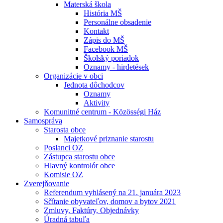
Materská škola
História MŠ
Personálne obsadenie
Kontakt
Zápis do MŠ
Facebook MŠ
Školský poriadok
Oznamy - hirdetések
Organizácie v obci
Jednota dôchodcov
Oznamy
Aktivity
Komunitné centrum - Közösségi Ház
Samospráva
Starosta obce
Majetkové priznanie starostu
Poslanci OZ
Zástupca starostu obce
Hlavný kontrolór obce
Komisie OZ
Zverejňovanie
Referendum vyhlásený na 21. januára 2023
Sčítanie obyvateľov, domov a bytov 2021
Zmluvy, Faktúry, Objednávky
Úradná tabuľa