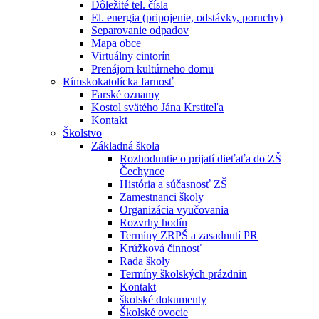
Dôležité tel. čísla
El. energia (pripojenie, odstávky, poruchy)
Separovanie odpadov
Mapa obce
Virtuálny cintorín
Prenájom kultúrneho domu
Rímskokatolícka farnosť
Farské oznamy
Kostol svätého Jána Krstiteľa
Kontakt
Školstvo
Základná škola
Rozhodnutie o prijatí dieťaťa do ZŠ
Čechynce
História a súčasnosť ZŠ
Zamestnanci školy
Organizácia vyučovania
Rozvrhy hodín
Termíny ZRPŠ a zasadnutí PR
Krúžková činnosť
Rada školy
Termíny školských prázdnin
Kontakt
školské dokumenty
Školské ovocie