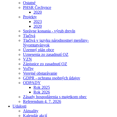
Ostatné
PHSR Čechynce
2020
Projekty
2023
2020
Správne konania - výrub drevín
Tlačivá
Tlačivá v jazyku národnostnej menšiny-
Nyomtatványok
Územný plán obce
Uznesenia zo zasadnutí OZ
VZN
Zápisnice zo zasadnutí OZ
Voľby
Verejné obstarávanie
GDPR - ochrana osobných údajov
ODPADY
Rok 2025
Rok 2026
Zásady hospodárenia s majetkom obec
Referendum 4. 7. 2026
Udalosti
Aktuality
Kalendár akcií