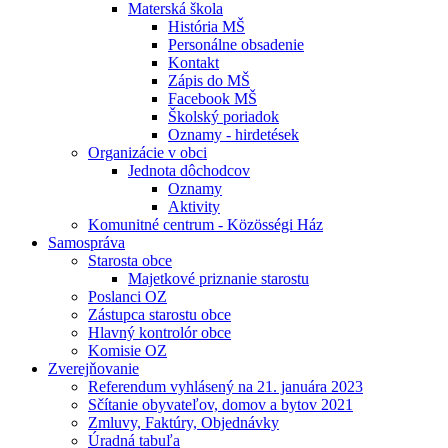
Materská škola
História MŠ
Personálne obsadenie
Kontakt
Zápis do MŠ
Facebook MŠ
Školský poriadok
Oznamy - hirdetések
Organizácie v obci
Jednota dôchodcov
Oznamy
Aktivity
Komunitné centrum - Közösségi Ház
Samospráva
Starosta obce
Majetkové priznanie starostu
Poslanci OZ
Zástupca starostu obce
Hlavný kontrolór obce
Komisie OZ
Zverejňovanie
Referendum vyhlásený na 21. januára 2023
Sčítanie obyvateľov, domov a bytov 2021
Zmluvy, Faktúry, Objednávky
Úradná tabuľa