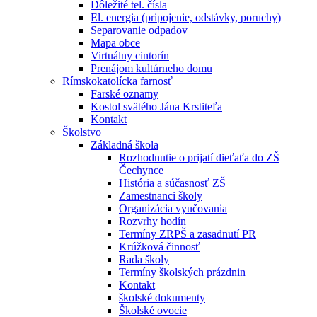
Dôležité tel. čísla
El. energia (pripojenie, odstávky, poruchy)
Separovanie odpadov
Mapa obce
Virtuálny cintorín
Prenájom kultúrneho domu
Rímskokatolícka farnosť
Farské oznamy
Kostol svätého Jána Krstiteľa
Kontakt
Školstvo
Základná škola
Rozhodnutie o prijatí dieťaťa do ZŠ
Čechynce
História a súčasnosť ZŠ
Zamestnanci školy
Organizácia vyučovania
Rozvrhy hodín
Termíny ZRPŠ a zasadnutí PR
Krúžková činnosť
Rada školy
Termíny školských prázdnin
Kontakt
školské dokumenty
Školské ovocie