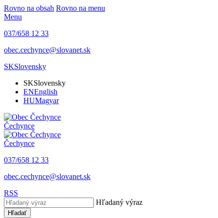
Rovno na obsah
Rovno na menu
Menu
037/658 12 33
obec.cechynce@slovanet.sk
SK
Slovensky
SK
Slovensky
EN
English
HU
Magyar
Čechynce
Čechynce
037/658 12 33
obec.cechynce@slovanet.sk
RSS
Hľadaný výraz
Hľadať