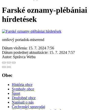
Farské oznamy-plébániai
hírdetések
omšový poriadok-miserend
Dátum vloženia:
15. 7. 2024 7:56
Dátum poslednej aktualizácie:
15. 7. 2024 7:57
Autor:
Správca Webu
Obec
História obce
Symboly obce
Šport
Družobné obce
Napísali o nás
Čechynský spravodaj