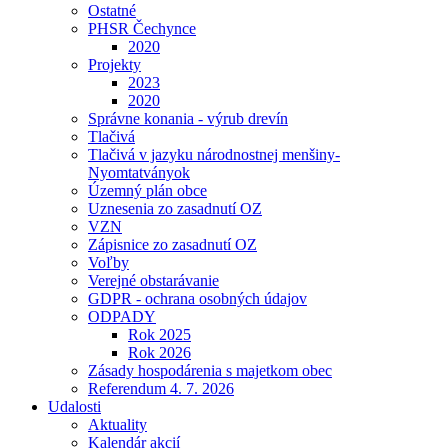
Ostatné
PHSR Čechynce
2020
Projekty
2023
2020
Správne konania - výrub drevín
Tlačivá
Tlačivá v jazyku národnostnej menšiny-
Nyomtatványok
Územný plán obce
Uznesenia zo zasadnutí OZ
VZN
Zápisnice zo zasadnutí OZ
Voľby
Verejné obstarávanie
GDPR - ochrana osobných údajov
ODPADY
Rok 2025
Rok 2026
Zásady hospodárenia s majetkom obec
Referendum 4. 7. 2026
Udalosti
Aktuality
Kalendár akcií