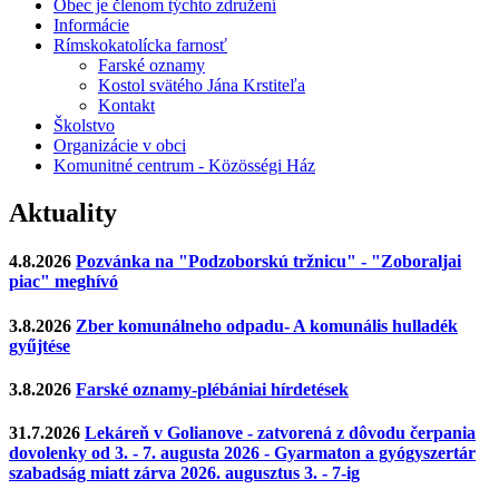
Obec je členom týchto združení
Informácie
Rímskokatolícka farnosť
Farské oznamy
Kostol svätého Jána Krstiteľa
Kontakt
Školstvo
Organizácie v obci
Komunitné centrum - Közösségi Ház
Aktuality
4.8.2026
Pozvánka na "Podzoborskú tržnicu" - "Zoboraljai
piac" meghívó
3.8.2026
Zber komunálneho odpadu- A komunális hulladék
gyűjtése
3.8.2026
Farské oznamy-plébániai hírdetések
31.7.2026
Lekáreň v Golianove - zatvorená z dôvodu čerpania
dovolenky od 3. - 7. augusta 2026 - Gyarmaton a gyógyszertár
szabadság miatt zárva 2026. augusztus 3. - 7-ig