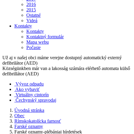
2016
2015
Ostatné
Videá
Kontakty
Kontakty
Kontaktný formulár
Mapa webu
Počasie
Už aj v našej obci máme verejne dostupný automatický externý
defibrilátor (AED)
Községünkben már van a lakosság számára elérhető automata külső
defibrillátor (AED)
Vývoz odpadu
Ako vybaviť
Virtuálny cintorín
Čechynský spravodaj
Úvodná stránka
Obec
Rímskokatolícka farnosť
Farské oznamy
Farské oznamy-plébániai hírdetések