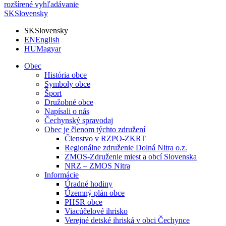
rozšírené vyhľadávanie
SK
Slovensky
SK
Slovensky
EN
English
HU
Magyar
Obec
História obce
Symboly obce
Šport
Družobné obce
Napísali o nás
Čechynský spravodaj
Obec je členom týchto združení
Členstvo v RZPO-ZKRT
Regionálne združenie Dolná Nitra o.z.
ZMOS-Združenie miest a obcí Slovenska
NRZ – ZMOS Nitra
Informácie
Úradné hodiny
Územný plán obce
PHSR obce
Viacúčelové ihrisko
Verejné detské ihriská v obci Čechynce